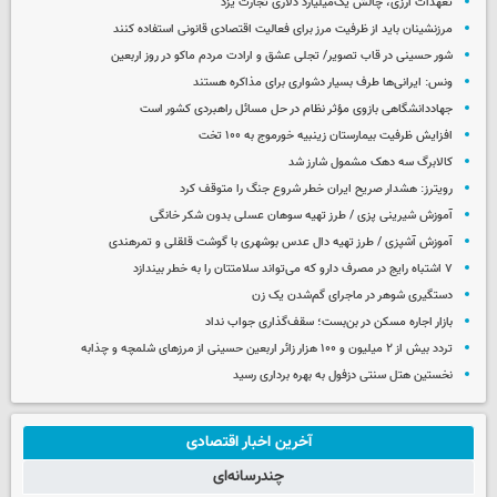
تعهدات ارزی، چالش یک‌میلیارد دلاری تجارت یزد
مرزنشینان باید از ظرفیت مرز برای فعالیت اقتصادی قانونی استفاده کنند
شور حسینی در قاب تصویر/ تجلی عشق و ارادت مردم ماکو در روز اربعین
ونس: ایرانی‌ها طرف بسیار دشواری برای مذاکره هستند
جهاددانشگاهی بازوی مؤثر نظام در حل مسائل راهبردی کشور است
افزایش ظرفیت بیمارستان زینبیه خورموج به ۱۰۰ تخت
کالابرگ سه دهک مشمول شارز شد
رویترز: هشدار صریح ایران خطر شروع جنگ را متوقف کرد
آموزش شیرینی پزی / طرز تهیه سوهان عسلی بدون شکر خانگی
آموزش آشپزی / طرز تهیه دال عدس بوشهری با گوشت قلقلی و تمرهندی
۷ اشتباه رایج در مصرف دارو که می‌تواند سلامتتان را به خطر بیندازد
دستگیری شوهر در ماجرای گم‌شدن یک زن
بازار اجاره مسکن در بن‌بست؛ سقف‌گذاری جواب نداد
تردد بیش از ۲ میلیون و ۱۰۰ هزار زائر اربعین حسینی از مرزهای شلمچه و چذابه
نخستین هتل سنتی دزفول به بهره برداری رسید
آخرین اخبار اقتصادی
چندرسانه‌ای