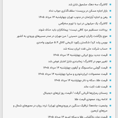
کالابرگ سه دهک مشمول شارز شد
بازار اجاره مسکن در بن‌بست؛ سقف‌گذاری جواب نداد
رهن و اجاره آپارتمان در جنوب تهران چهارشنبه ۱۴ مرداد ۱۴۰۵
کالابرگ یک میلیونی در نبرد با تورم سه‌رقمی
پرداخت مستقیم مزد کافی نیست؛ پیمانکاران باید حذف شوند
موج بازگشت زائران اربعین حسینی / مرز مهران در صدر مسیرهای ورودی به کشور
بورس رشد کرد/ شکستن رکورد تاریخی کانال ۵.۴ میلیون واحدی
حساب‌ شرکت ملی نفت ایران بسته شد
قیمت جدید برنج ایرانی چهارشنبه ۱۴ مرداد ۱۴۰۵
تغییر مهم در کالابرگ؛ زمانبندی‌ شارژ اعتبار عوض شد
قیمت گوشی سامسونگ و آیفون چهارشنبه ۱۴ مرداد ۱۴۰۵
قیمت محصولات ایران‌خودرو و سایپا چهارشنبه ۱۴ مرداد ۱۴۰۵
قیمت طلا، سکه و دلار چهارشنبه ۱۴ مرداد ۱۴۰۵
قیمت نفت ثابت ماند
زمستان رمزارزها قربانی گرفت / قیمت روز ارزهای دیجیتال
ادامه روند صعودی قیمت طلا
وضعیت جاده‌ها| ترافیک سنگین در ورودی‌های تهران/ تردد روان در محورهای شمال و
مرزهای اربعین
قیمت زمان بازگشایی طلا و سکه امروز ۱۴ مرداد ۱۴۰۵