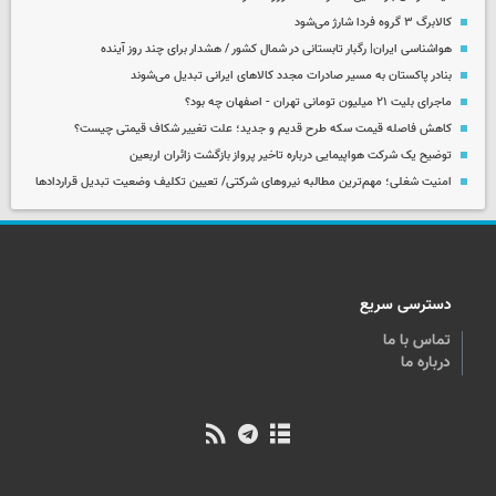
کالابرگ ۳ گروه فردا شارژ می‌شود
هواشناسی ایران| رگبار تابستانی در شمال کشور / هشدار برای چند روز آینده
بنادر پاکستان به مسیر صادرات مجدد کالاهای ایرانی تبدیل می‌شوند
ماجرای بلیت ۲۱ میلیون تومانی تهران - اصفهان چه بود؟
کاهش فاصله قیمت سکه طرح قدیم و جدید؛ علت تغییر شکاف قیمتی چیست؟
توضیح یک شرکت هواپیمایی درباره تاخیر پرواز بازگشت زائران اربعین
امنیت شغلی؛ مهم‌ترین مطالبه نیروهای شرکتی/ تعیین تکلیف وضعیت تبدیل قراردادها
دسترسی سریع
تماس با ما
درباره ما