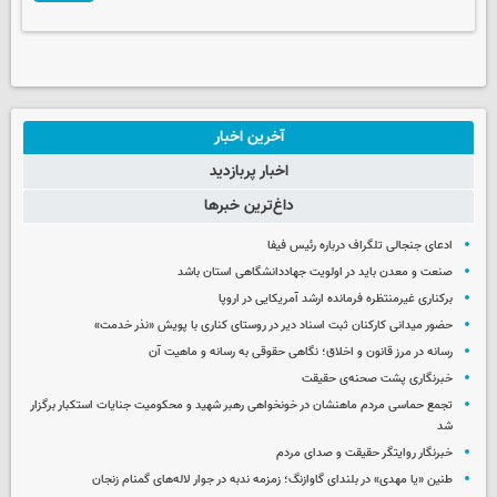
آخرین اخبار
اخبار پربازدید
داغ‌ترین خبرها
ادعای جنجالی تلگراف درباره رئیس فیفا
صنعت و معدن باید در اولویت جهاددانشگاهی استان باشد
برکناری غیرمنتظره فرمانده ارشد آمریکایی در اروپا
حضور میدانی کارکنان ثبت اسناد دیر در روستای کناری با پویش «نذر خدمت»
رسانه در مرز قانون و اخلاق؛ نگاهی حقوقی به رسانه و ماهیت آن
خبرنگاری پشت صحنه‌ی حقیقت
تجمع حماسی مردم ماهنشان در خونخواهی رهبر شهید و محکومیت جنایات استکبار برگزار
شد
خبرنگار روایتگر حقیقت و صدای مردم
طنین «یا مهدی» در بلندای گاوازنگ؛ زمزمه ندبه در جوار لاله‌های گمنام زنجان