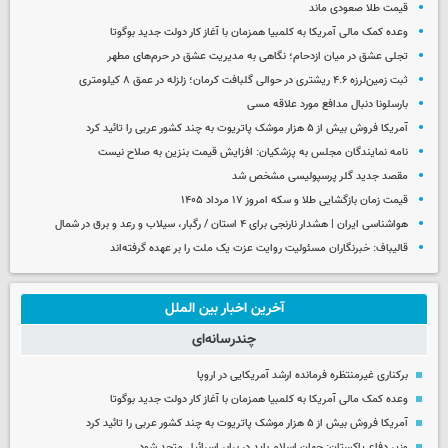
قیمت طلا صعودی ماند
وعده کمک مالی آمریکا به کلمبیا همزمان با آغاز کار دولت جدید بوگوتا
تجلی عشق در میان ازدحام؛ نگاهی به مدیریت عشق در حرم‌های مطهر
ثبت زمین‌لرزه ۴.۶ ریشتری در حوالی گلبافت کرمان؛ زلزله در عمق ۸ کیلومتری
بارسلونا دنبال مدافع مورد علاقه مسی
آمریکا فروش بیش از ۵ هزار موشک پاتریوت به چند کشور عربی را تائید کرد
نامه نمایندگان مجلس به پزشکیان: افزایش قیمت بنزین به صلاح نیست
مقصد جدید گلر پرسپولیسی مشخص شد
قیمت زمان بازگشایی طلا و سکه امروز ۱۷ مرداد ۱۴۰۵
هواشناسی ایران | هشدار نارنجی برای ۴ استان / رگبار، سیلاب و رعد و برق در شمال
قالیباف: خبرنگاران مسئولیت روایت عزت یک ملت را بر عهده گرفته‌اند
آخرین اخبار بین الملل
چندرسانه‌ای
برکناری غیرمنتظره فرمانده ارشد آمریکایی در اروپا
وعده کمک مالی آمریکا به کلمبیا همزمان با آغاز کار دولت جدید بوگوتا
آمریکا فروش بیش از ۵ هزار موشک پاتریوت به چند کشور عربی را تائید کرد
وزیر دفاع پاکستان: جهان اسلام باید در برابر اسرائیل متحد شود