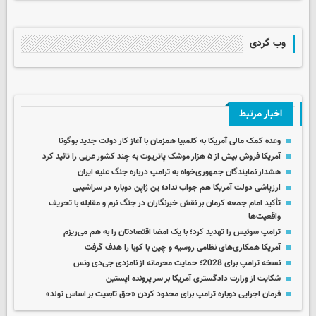
وب گردی
اخبار مرتبط
وعده کمک مالی آمریکا به کلمبیا همزمان با آغاز کار دولت جدید بوگوتا
آمریکا فروش بیش از ۵ هزار موشک پاتریوت به چند کشور عربی را تائید کرد
هشدار نمایندگان جمهوری‌خواه به ترامپ درباره جنگ علیه ایران
ارزپاشی دولت آمریکا هم جواب نداد؛ ین ژاپن دوباره در سراشیبی
تأکید امام جمعه کرمان بر نقش خبرنگاران در جنگ نرم و مقابله با تحریف
واقعیت‌ها
ترامپ سوئیس را تهدید کرد؛ با یک امضا اقتصادتان را به هم می‌ریزم
آمریکا همکاری‌های نظامی روسیه و چین با کوبا را هدف گرفت
نسخه ترامپ برای 2028؛ حمایت محرمانه از نامزدی جی‌دی ونس
شکایت از وزارت دادگستری آمریکا بر سر پرونده اپستین
فرمان اجرایی دوباره ترامپ برای محدود کردن «حق تابعیت بر اساس تولد»