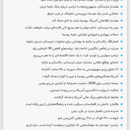
هشدار نمایندگان جمهوری‌خواه به ترامپ درباره جنگ علیه ایران
متلاشی شدن یک هسته تروریستی خطرناک در غرب عراق
هشدار اطلاعاتی آمریکا: روسیه شاید به ناتو حمله کند
یمن به عربستان: تمام جهان را هم بسیج کنی فایده‌ای برایت نخواهد داشت
حملات پهپادی و شهپادی اوکراین علیه روسیه
انصارالله: پاکستان و ترکیه به پوششی برای تجاوزات عربستان تبدیل نشوند
بحران در راه‌آهن انگلیس ادامه دارد؛ پیامدهای قطعی 90 ثانیه‌ای برق
ترامپ سوئیس را تهدید کرد؛ با یک امضا اقتصادتان را به هم می‌ریزم
امضای توافق نظامی مشترک میان عربستان، پاکستان و ترکیه
۱۷ تجاوز رژیم صهیونیستی به خاک سوریه در ۴۸ ساعت گذشته
آمریکا همکاری‌های نظامی روسیه و چین با کوبا را هدف گرفت
نسخه ترامپ برای 2028؛ حمایت محرمانه از نامزدی جی‌دی ونس
شکایت از وزارت دادگستری آمریکا بر سر پرونده اپستین
هکرها شرکت‌های بزرگ مالی آمریکا را هدف گرفتنند
طالبان: داعش در افغانستان سرکوب شده و پناهگاه‌هایش از بین رفته است
شنیده شدن انفجار جدید در مأرب یمن
شهادت ۳۰۰ کودک در ۳۰۰ روز نقض آتش‌بس غزه
ترامپ: خودمان به موشک‌هایی که اوکراین درخواست کرده است، نیاز داریم