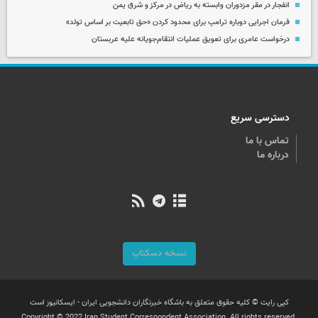
انفجار در مقر مزدوران وابسته به ریاض در مرکز و شرق یمن
فرمان اجرایی دوباره ترامپ برای محدود کردن «حق تابعیت بر اساس تولد»
درخواست عامری برای تعویق عملیات انتقام‌جویانه علیه عربستان
دسترسی سریع
تماس با ما
درباره ما
نسخه دسکتاپ
کپی رایت © کلیه حقوق متعلق به باشگاه خبرنگاران دانشجویی ایران - ایسکانیوز است
Copyright © 2022 Iran Student Correspondent Association. All rights reserved.