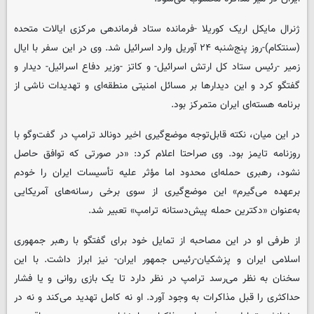
ژنرال مایکل اریک کوریلا -فرمانده ستاد فرماندهی مرکزی ایالات متحده
(سنتکام)-روز پنج‌شنبه ۲۴ آوریل وارد اسرائیل شد. وی در این سفر با ایال
زمیر -رئیس ستاد کل ارتش اسرائیل- و کاتز -وزیر دفاع اسرائیل- دیدار و
گفتگو کرد و این دیدارها بر مسائل امنیتی منطقه‌ای و تهدیدات ناشی از
برنامه هسته‌ای ایران متمرکز بود.
در این میان، نکته قابل‌توجه موضع‌گیری اخیر دونالد ترامپ در گفت‌وگو با
روزنامه تایمز بود. وی صراحتا اعلام کرد: «در صورتی که توافق حاصل
نشود، رهبری حمله‌ای محدود اما مؤثر علیه تأسیسات ایران را خودم
برعهده می‌گیرم» این موضع‌گیری از سوی برخی رسانه‌های آمریکایی
به‌عنوان «دکترین حمله پیش‌دستانه ترامپ» تعبیر شد.
از طرفی او در این مصاحبه از تمایل خود برای گفتگو با رهبر جمهوری
اسلامی ایران و پزشکیان-رئیس جمهور ایران- نیز ابراز داشت. با این
سخنان به نظر می‌رسد ترامپ در نظر دارد تا یک بازی روانی و یا فشار
حداکثری را قبل مذاکرات به وجود آورد. او نه کامل تهدید می‌کند و نه در