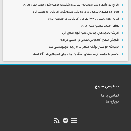
اخراج دو مأمور ارشد «موساد»؛ پس‌لرزه شکست توطئه شوم تغییر نظام ایران
کانادا دو مظنون تیراندازی در نزدیکی کنسولگری آمریکا را بازداشت کرد
ضربه مغزی بیش از ۷۰۰ نظامی آمریکایی در حملات ایران
لفاظی جدید ترامپ علیه ایران
آمریکا تحریم‌های جدیدی علیه کوبا اعمال کرد
افزایش سطح آماده‌باش نظامی و امنیتی در عراق
حزب‌الله خواستار توقف مذاکرات با رژیم صهیونیستی شد
جانسون: ترامپ از پیامدهای جنگ با ایران برای آمریکایی‌ها آگاه است
دسترسی سریع
تماس با ما
درباره ما