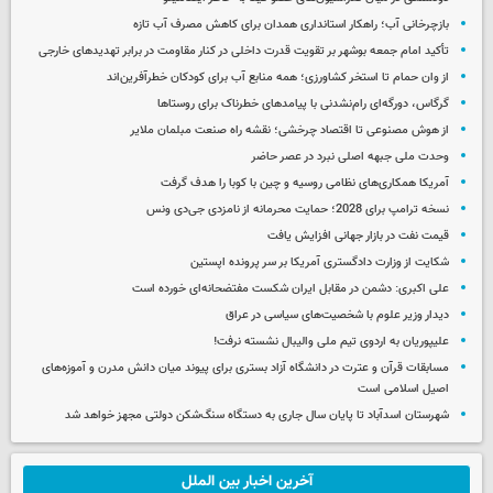
بازچرخانی آب؛ راهکار استانداری همدان برای کاهش مصرف آب تازه
تأکید امام جمعه بوشهر بر تقویت قدرت داخلی در کنار مقاومت در برابر تهدیدهای خارجی
از وان حمام تا استخر کشاورزی؛ همه منابع آب برای کودکان خطرآفرین‌اند
گرگاس، دورگه‌ای رام‌نشدنی با پیامدهای خطرناک برای روستاها
از هوش مصنوعی تا اقتصاد چرخشی؛ نقشه راه صنعت مبلمان ملایر
وحدت ملی جبهه اصلی نبرد در عصر حاضر
آمریکا همکاری‌های نظامی روسیه و چین با کوبا را هدف گرفت
نسخه ترامپ برای 2028؛ حمایت محرمانه از نامزدی جی‌دی ونس
قیمت نفت در بازار جهانی افزایش یافت
شکایت از وزارت دادگستری آمریکا بر سر پرونده اپستین
علی اکبری: دشمن در مقابل ایران شکست مفتضحانه‌ای خورده است
دیدار وزیر علوم با شخصیت‌های سیاسی در عراق
علیپوریان به اردوی تیم ملی والیبال نشسته نرفت!
مسابقات قرآن و عترت در دانشگاه آزاد بستری برای پیوند میان دانش مدرن و آموزه‌های
اصیل اسلامی است
شهرستان اسدآباد تا پایان سال جاری به دستگاه سنگ‌شکن دولتی مجهز خواهد شد
آخرین اخبار بین الملل