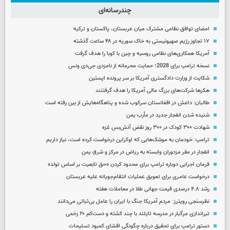
چندرسانه‌ای
امضای توافق نظامی مشترک میان عربستان، پاکستان و ترکیه
۱۷ تجاوز رژیم صهیونیستی به خاک سوریه در ۴۸ ساعت گذشته
آمریکا همکاری‌های نظامی روسیه و چین با کوبا را هدف گرفت
نسخه ترامپ برای 2028؛ حمایت محرمانه از نامزدی جی‌دی ونس
شکایت از وزارت دادگستری آمریکا بر سر پرونده اپستین
هکرها شرکت‌های بزرگ مالی آمریکا را هدف گرفتنند
طالبان: داعش در افغانستان سرکوب شده و پناهگاه‌هایش از بین رفته است
شنیده شدن انفجار جدید در مأرب یمن
شهادت ۳۰۰ کودک در ۳۰۰ روز نقض آتش‌بس غزه
ترامپ: خودمان به موشک‌هایی که اوکراین درخواست کرده است، نیاز داریم
انفجار در مقر مزدوران وابسته به ریاض در مرکز و شرق یمن
فرمان اجرایی دوباره ترامپ برای محدود کردن «حق تابعیت بر اساس تولد»
درخواست عامری برای تعویق عملیات انتقام‌جویانه علیه عربستان
رشد ۴.۸ درصدی قیمت جهانی طلا در معاملات هفته
نظرسنجی رویترز: مردم آمریکا جنگ با ایران را عامل بی‌ثباتی می‌دانند
تیراندازی مرگبار در مدرسه‌ تایلند با چند کشته و دست‌کم ۲۰ زخمی
دستور ترامپ برای تحقیق درباره چگونگی افشای کمبود تسلیحات