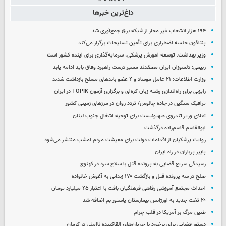
داغ‌ترین خبرها
۱۹۴ هزار انشعاب غیر مجاز از شبکه برق جمع‌آوری شد
پنتاگون جلسه اضطراری برای تأمین تسلیحات برگزار می‌کند
وزیر بهداشت: توسعه آموزش پزشکی، سرمایه‌گذاری برای آینده کشور است
ربیعی: دلسوزان ایران معتقدند مسیر درست راهبرد وفاق باید ادامه یابد
وزارت اطلاعات: ۲۱ عامل موساد و ۴ عضو باندهای مسلح بازداشت شدند
رایزنی برای راه‌اندازی رشته زبان کره‌ای و برگزاری آزمون TOPIK در ایران
ترافیک سنگین در جاده چالوس/ تردد روان در مرزهای زمینی کشور
تقلای وزیر تندروی صهیونیست برای توجیه اشغال جنوب لبنان
ابوالقاسم قاسم‌زاده درگذشت
روایت پزشکیان از اقدامات دولت برای معیشت مردم امشب منتشر می‌شود
پاییز پرباران در راه ایران
رسیدگی سریع قضایی به پرونده قتل با سلاح سرد در کهنوج
صلح در سه پرونده قتل و بازگشت ۱۷۰ زندانی به آغوش خانواده
احداث مجتمع آموزشی رفاهی فرهنگیان بافت با اعتبار ۴۵ میلیارد تومان
۲۰ تخت جدید به اورژانس بیمارستان پاستور بم اضافه شد
طنین مرگ بر آمریکا در قلب چرام
دستور قضایی برای برخورد با جریان‌های القاکننده ناامنی در کرمان