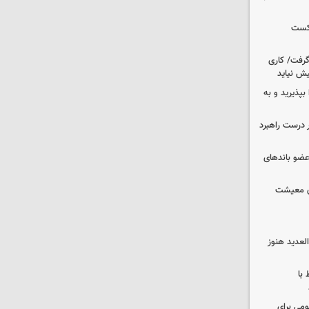
شکست
 گرفت/ کاری
ش نیاید
بپذیرید و به
 درست راهبرد
ت اطلاعات: ۲۱ عامل موساد و ۴ عضو باندهای
ای معیشت
لعدید هنوز
 با
ومی برای