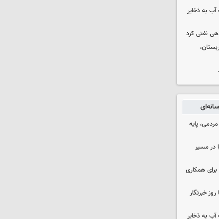
عت آب به ذخایر
دهی نفتی کرد
بستان،
انه‌ای
ردمی، پایه
ا در مسیر
برای همکاری
وز خبرنگار
عت آب به ذخایر