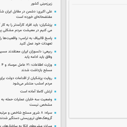
زیرزمینی کشور
علی اکبری: دشمن در مقابل ایران 
مفتضحانه‌ای خورده است
پزشکیان: باید افراد کارآمدتر را به کار
می کنیم در معیشت مردم مشکلی پی
پاسخ قالیباف به ترامپ: واقعیت‌ها را 
تعهدات خود عمل کنید
ربیعی: دلسوزان ایران معتقدند مسیر
وفاق باید ادامه یابد
وزار
مسلح بازداشت شدند
روایت پزشکیان از اقدامات دولت بر
مردم امشب منتشر می‌شود
ارتش کاملا آماده است
وضعیت سه خلبان عملیات حمله به ا
مشخص نیست
سپاه: ۸ شرور مسلح شاخص و مرتبط
گروهک‌های تروریستی دستگیر شدند
میراث مشروطه، اتکا به ساختارهای ب