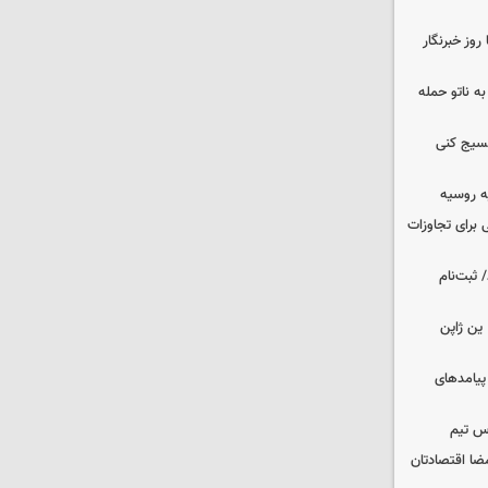
وز خبرنگار
ه ناتو حمله
بسیج کنی
ه روسیه
 برای تجاوزات
 ثبت‌نام
ین ژاپن
 پیامدهای
س تیم
ضا اقتصادتان