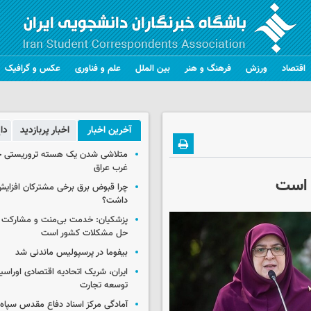
اقتصاد
ورزش
فرهنگ و هنر
بین الملل
علم و فناوری
عکس و گرافیک
آخرین اخبار
اخبار پربازدید
دا
متلاشی شدن یک هسته تروریستی خ
غرب عراق
 است
چرا قبوض برق برخی مشترکان افزایش 
داشت؟
پزشکیان: خدمت بی‌منت و مشارکت م
حل مشکلات کشور است
بیفوما در پرسپولیس ماندنی شد
ایران، شریک اتحادیه اقتصادی اوراسی
توسعه تجارت
آمادگی مرکز اسناد دفاع مقدس سپاه 