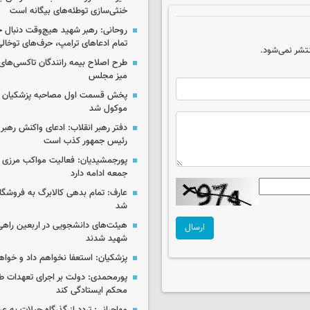
خنثی‌سازی توطئه‌های بیگانه است
روحانی: رهبر شهید هیچ‌وقت دنبال ج
تمام ادعاهای ترامپ، حرف‌های توخا
تشر نمی‌شود.
طرح اصلاح بیمه رانندگان تاکسی‌های 
میز مجلس
پخش قسمت اول مصاحبه پزشکیان ب
موکول شد
دفتر رهبر انقلاب: ادعای واکنش رهبر 
رئیس جمهور کذب است
پورجمشیدیان: فعالیت مواکب مرزی ار
جمعه ادامه دارد
عارف: تمام بدهی کالابرگ به فروشگاه
شد
هیئت‌های دانشجویی در اربعین راهی
ارسال
شهید شدند
پزشکیان: استعفا نخواهم داد و خواه
پورمحمدی: دولت بر اجرای تعهدات ط
محکم ایستادگی کند