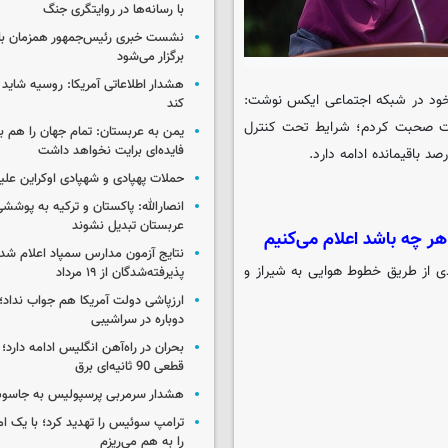
با رسانه‌ها در روایتگری جنگ
نشست خبری رئیس‌جمهور همزمان با ر
برگزار می‌شود
هشدار اطلاعاتی آمریکا: روسیه شاید ب
خود در شبکه اجتماعی ایکس نوشت:
کند
اشت صحبت کردم؛ شرایط تحت کنترل
یمن به عربستان: تمام جهان را هم 
فایده‌ای برایت نخواهد داشت
حملات پهپادی و شهپادی اوکراین علی
انصارالله: پاکستان و ترکیه به پوششی
عربستان تبدیل نشوند
ر چه باشد اعلام می‌کنیم
نتایج آزمون مدارس سمپاد اعلام شد/
ادی از طریق خطوط هوایی به شیراز و
پذیرفته‌شدگان از ۱۹ مرداد
ارزپاشی دولت آمریکا هم جواب نداد؛ 
دوباره در سراشیبی
بحران در راه‌آهن انگلیس ادامه دارد؛
قطعی 90 ثانیه‌ای برق
هشدار سرمربی پرسپولیس به جاسو
ترامپ سوئیس را تهدید کرد؛ با یک ام
را به هم می‌ریزم