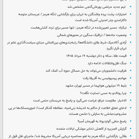
تیم جدید مرتضی پورعلی‌گنجی مشخص شد
امتیازات پشت پرده واشنگتن به ایران برای بازگشایی تنگه هرمز / عربستان متوجه
ناکارامدی چتر امنیتی آمریکا شده است
نیکزاد: مسیر تعیین‌شده در تنگه هرمز، تنها مسیر برای تردد کشتی‌هاست
وضعیت جاده‌ها / ترافیک سنگین در محورهای شمالی
آزادی آکادمیک شرط بقای دانشگاه‌ها/ رتبه‌بندی‌های بین‌المللی مبنای سیاست‌گذاری علم در
ایران قرار نگیرد
قیمت طلا، سکه و دلار دوشنبه ۱۹ مرداد ۱۴۰۵
جنگ نقل‌وانتقالات ادامه دارد
ظرفیت دانشجویان می‌تواند به حل مسائل حوزه آب کمک کند
مهاجم پرسپولیسی به آفریقا رفت
بلیط ۱۹ میلیونی هواپیما در مسیر تهران مشهد
چرا رونالدو به مسی تسلیت نگفت؟
الاخبار: مقاومت عراق غرامت نمی‌گیرد و پاسخ به عربستان حتمی است
ادعای تعلق اطاعت از حاکم به اندیشه بنی‌امیه، مغالطه آشکار است/ اموی‌مسلک‌ها در پی
مشروعیت‌بخشی به سازش با دشمن هستند
پاسخ منفی گواردیولا به قهرمان آسیا!
گزارش الجزیره از کاهش ذخایر موشکی ایالات متحده
بقائی: بازگشایی تنگه هرمز به لغو محاصره دریایی آمریکا مشروط شد/ ماجرای نقل قول از