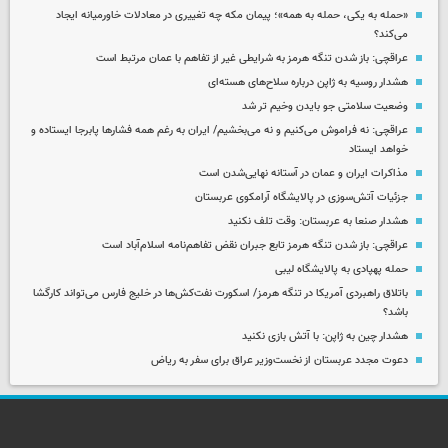
«حمله به یکی، حمله به همه»؛ پیمان مکه چه تغییری در معادلات خاورمیانه ایجاد
می‌کند؟
عراقچی: باز شدن تنگه هرمز به شرایطی غیر از تفاهم با عمان مرتبط است
هشدار روسیه به ژاپن درباره سلاح‌های هسته‌ای
وضعیت سلامتی جو بایدن وخیم تر شد
عراقچی: نه فراموش می‌کنیم و نه می‌بخشیم/ ایران به رغم همه فشارها پابرجا ایستاده و
خواهد ایستاد
مذاکرات ایران و عمان در آستانه نهایی‌شدن است
جزئیات آتش‌سوزی در پالایشگاه آرامکوی عربستان
هشدار صنعا به عربستان: وقت تلف نکنید
عراقچی: باز شدن تنگه هرمز تابع جبران نقض تفاهم‌نامه اسلام‌آباد است
حمله پهپادی به پالایشگاه لیبی
باتلاق راهبردی آمریکا در تنگه هرمز/ اسکورت نفت‌کش‌ها در خلیج فارس می‌تواند کارگشا
باشد؟
هشدار چین به ژاپن: با آتش بازی نکنید
دعوت مجدد عربستان از نخست‌وزیر عراق برای سفر به ریاض