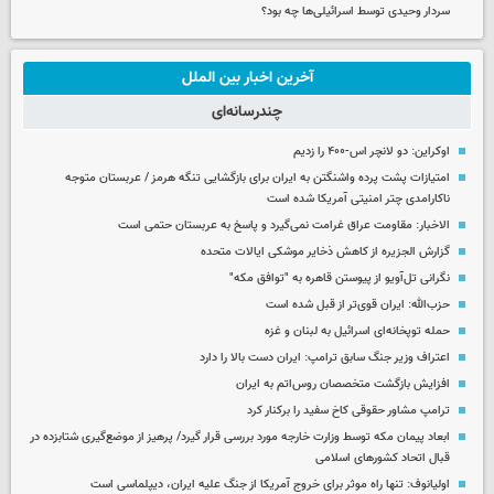
سردار وحیدی توسط اسرائیلی‌ها چه بود؟
آخرین اخبار بین الملل
چندرسانه‌ای
اوکراین: دو لانچر اس-۴۰۰ را زدیم
امتیازات پشت پرده واشنگتن به ایران برای بازگشایی تنگه هرمز / عربستان متوجه
ناکارامدی چتر امنیتی آمریکا شده است
الاخبار: مقاومت عراق غرامت نمی‌گیرد و پاسخ به عربستان حتمی است
گزارش الجزیره از کاهش ذخایر موشکی ایالات متحده
نگرانی تل‌آویو از پیوستن قاهره به "توافق مکه"
حزب‌الله: ایران قوی‌تر از قبل شده است
حمله توپخانه‌ای اسرائیل به لبنان و غزه
اعتراف وزیر جنگ سابق ترامپ: ایران دست بالا را دارد
افزایش بازگشت متخصصان روس‌اتم به ایران
ترامپ مشاور حقوقی کاخ سفید را برکنار کرد
ابعاد پیمان مکه توسط وزارت خارجه مورد بررسی قرار گیرد/ پرهیز از موضع‌گیری شتابزده در
قبال اتحاد کشورهای اسلامی
اولیانوف: تنها راه موثر برای خروج آمریکا از جنگ علیه ایران، دیپلماسی است