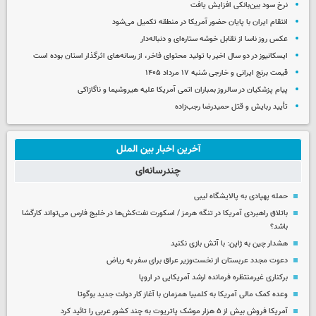
نرخ سود بین‌بانکی افزایش یافت
انتقام ایران با پایان حضور آمریکا در منطقه تکمیل می‌شود
عکس روز ناسا از تقابل خوشه ستاره‌ای و دنباله‌دار
ایسکانیوز در دو سال اخیر با تولید محتوای فاخر، از رسانه‌های اثرگذار استان بوده است
قیمت برنج ایرانی و خارجی شنبه ۱۷ مرداد ۱۴۰۵
پیام پزشکیان در سالروز بمباران اتمی آمریکا علیه هیروشیما و ناگازاکی
تأیید ربایش و قتل حمیدرضا رجب‌زاده
آخرین اخبار بین الملل
چندرسانه‌ای
حمله پهپادی به پالایشگاه لیبی
باتلاق راهبردی آمریکا در تنگه هرمز / اسکورت نفت‌کش‌ها در خلیج فارس می‌تواند کارگشا
باشد؟
هشدار چین به ژاپن: با آتش بازی نکنید
دعوت مجدد عربستان از نخست‌وزیر عراق برای سفر به ریاض
برکناری غیرمنتظره فرمانده ارشد آمریکایی در اروپا
وعده کمک مالی آمریکا به کلمبیا همزمان با آغاز کار دولت جدید بوگوتا
آمریکا فروش بیش از ۵ هزار موشک پاتریوت به چند کشور عربی را تائید کرد