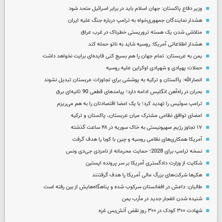
وزیر دفاع پاکستان: جهان اسلام باید در برابر اسرائیل متحد شود
هشدار نمایندگان جمهوری‌خواه به ترامپ درباره جنگ علیه ایران
متلاشی شدن یک هسته تروریستی خطرناک در غرب عراق
هشدار اطلاعاتی آمریکا: روسیه شاید به ناتو حمله کند
یمن به عربستان: تمام جهان را هم بسیج کنی فایده‌ای برایت نخواهد داشت
حملات پهپادی و شهپادی اوکراین علیه روسیه
انصارالله: پاکستان و ترکیه به پوششی برای تجاوزات عربستان تبدیل نشوند
بحران در راه‌آهن انگلیس ادامه دارد؛ پیامدهای قطعی 90 ثانیه‌ای برق
ترامپ سوئیس را تهدید کرد؛ با یک امضا اقتصادتان را به هم می‌ریزم
امضای توافق نظامی مشترک میان عربستان، پاکستان و ترکیه
۱۷ تجاوز رژیم صهیونیستی به خاک سوریه در ۴۸ ساعت گذشته
آمریکا همکاری‌های نظامی روسیه و چین با کوبا را هدف گرفت
نسخه ترامپ برای 2028؛ حمایت محرمانه از نامزدی جی‌دی ونس
شکایت از وزارت دادگستری آمریکا بر سر پرونده اپستین
هکرها شرکت‌های بزرگ مالی آمریکا را هدف گرفتنند
طالبان: داعش در افغانستان سرکوب شده و پناهگاه‌هایش از بین رفته است
شنیده شدن انفجار جدید در مأرب یمن
شهادت ۳۰۰ کودک در ۳۰۰ روز نقض آتش‌بس غزه