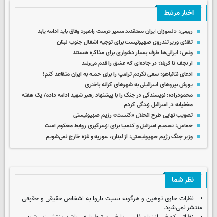
اخبار مرتبط
ربیعی: دلسوزان ایران معتقدند مسیر درست راهبرد وفاق باید ادامه یابد
تقلای وزیر تندروی صهیونیست برای توجیه اشغال جنوب لبنان
ونس: ایرانی‌ها طرف بسیار دشواری برای مذاکره هستند
از نجف تا کربلا؛ در جاده‌ای که عشق را قدم می‌زنند
ادعای نتانیاهو: سعی نکردم ترامپ را برای حمله به ایران متقاعد کنم!
یورش نیروهای اسرائیلی به شهرهای کرانه باختری
محمودزاده: نویسندگی در جنگ را با پیشنهاد رهبر شهید ادامه دادم/ یک هفته
مخفیانه در اسرائیل زندگی کردم
تصویب نهایی طرح انحلال «کنست» رژیم صهیونیستی
حماس: تصمیم اسرائیل و کلمبیا برای ازسرگیری روابط محکوم است
وزیر جنگ رژیم صهیونیستی: از لبنان، سوریه و غزه خارج نمی‌شویم
نظر شما
نظرات حاوی توهین و هرگونه نسبت ناروا به اشخاص حقیقی و حقوقی
منتشر نمی‌شود.