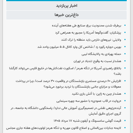
اخبار پربازدید
داغ‌ترین خبرها
برطرف شدن محدودیت‌ برق صنایع طی هفته‌های آینده
پزشکیان: گفت‌وگوها آمریکا را مجبور به همراهی کرد
ولایتی: نیروهای خارجی باید منطقه را ترک کنند
بورس دوباره رکورد زد / شاخص کل وارد کانال ۵.۵ میلیون واحد شد
حمله پهپادی به پالایشگاه لیبی
هشدار نسبت به وقوع تندباد در تهران
باتلاق راهبردی آمریکا در تنگه هرمز / اسکورت نفت‌کش‌ها در خلیج فارس می‌تواند کارگشا
باشد؟
افزایش ۶۰ درصدی مستمری‌ بازنشستگان در واقعیت ۳۰ درصد است/ چرا در پرداخت
معوقات و مزایای جانبی بازنشستگان با تردید برخورد می‌شود؟
هشدار چین به ژاپن: با آتش بازی نکنید
«روایت در قاب عمودی» با حضور سه چهره سینمایی
آینده‌پژوهی نقشی در تصمیم‌گیری آموزش عالی ندارد/ پاسخگویی دانشگاه به جامعه، در
گروی اجرای دقیق آمایش
قیمت گوشی سامسونگ و آیفون شنبه ۱۷ مرداد ۱۴۰۵
لایحه جنایات بین‌المللی و اصلاح قانون مهریه و تنگه هرمز اولویت‌های هفته جاری مجلس