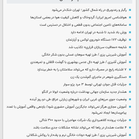
رگبار و رعدوبرق در راه شمال کشور؛ تهران خنک‌تر می‌شود
هواشناسی امروز ایران/ گردوخاک و کاهش کیفیت هوا در بعضی استان‌ها
سامانه‌های تامین اجتماعی بدون قطعی و اختلال در دسترس است
وزش باد شدید تا شنبه در تهران ادامه دارد
توقیف ۱۷۲ دستگاه خودروی لوکس و آپارتمان
شایعه «معافیت سربازان فراری» تکذیب شد
آموزش شیرینی پزی / طرز تهیه سوهان عسلی بدون شکر خانگی
آموزش آشپزی / طرز تهیه دال عدس بوشهری با گوشت قلقلی و تمرهندی
۷ اشتباه رایج در مصرف دارو که می‌تواند سلامتتان را به خطر بیندازد
دستگیری شوهر در ماجرای گم‌شدن یک زن
جزئیات قتل جوان تهرانی توسط ۳ مرد پژو سوار
هشدار جدید سازمان جهانی بهداشت درباره وضعیت ابولا در کنگو
وضعیت جوی مرزهای غربی ایران و شهرهای زیارتی عراق طی دو روز آینده
آموزش مجازی هرگز نمی‌تواند جایگزین آموزش حضوری شود/ بازدهی واقعی آموزش با تعدد
پیام‌رسان‌ها ایجاد نمی‌شود
جزئیات پرونده کلاهبرداری یک شرکت مهاجرتی با حدود ۳۰۰ شاکی
۴ علامت هشدار در پاها که می‌تواند نشانه مشکلات جدی سلامت باشد
آموزش شیرینی پزی / طرز تهیه دونات خانگی نرم و پف‌دار با روکش شکلاتی