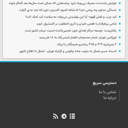
عوارض بلندمدت مصرف بی‌رویه دارو؛ پیامدهایی که ممکن است سال‌ها بعد آشکار شوند
خستگی مداوم چه پیامی دارد؟ ۵ نشانه کمبود اکسیژن خون که باید جدی گرفت
کبد چرب و نقش قهوه؛ آیا این نوشیدنی می‌تواند به سلامت کبد کمک کند؟
شامی پرطرفدار با طعمی دلپذیر و اثری نامطلوب بر کلسترول خون
یکتاپرست: توسعه مراکز اهدای خون تضمین‌کننده امنیت درمان کشور است
اورژانس تهران: شمار مصدومان انفجار شمس‌آباد به ۱۸ نفر رسید
۲ زمین‌لرزه ۳/۹ و ۳/۵ ریشتری هرمزگان را لرزاند
انسداد مسیر شمال به جنوب جاده چالوس و آزادراه تهران - شمال تا اطلاع ثانوی
دسترسی سریع
تماس با ما
درباره ما