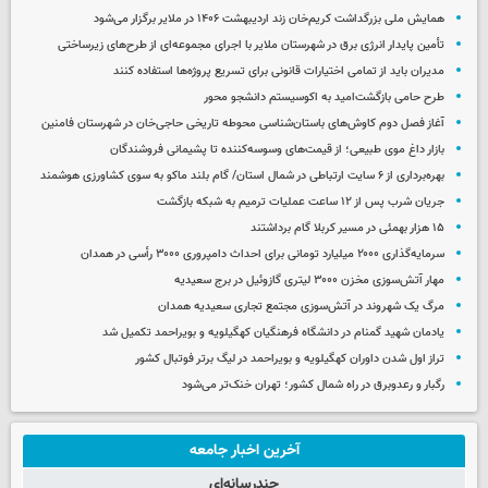
همایش ملی بزرگداشت کریم‌خان زند اردیبهشت ۱۴۰۶ در ملایر برگزار می‌شود
تأمین پایدار انرژی برق در شهرستان ملایر با اجرای مجموعه‌ای از طرح‌های زیرساختی
مدیران باید از تمامی اختیارات قانونی برای تسریع پروژه‌ها استفاده کنند
طرح حامی بازگشت‌امید به اکوسیستم دانشجو محور
آغاز فصل دوم کاوش‌های باستان‌شناسی محوطه تاریخی حاجی‌خان در شهرستان فامنین
بازار داغ موی طبیعی؛ از قیمت‌های وسوسه‌کننده تا پشیمانی فروشندگان
بهره‌برداری از ۶ سایت ارتباطی در شمال استان/ گام بلند ماکو به سوی کشاورزی هوشمند
جریان شرب پس از ۱۲ ساعت عملیات ترمیم به شبکه بازگشت
۱۵ هزار بهمئی در مسیر کربلا گام برداشتند
سرمایه‌گذاری ۲۰۰۰ میلیارد تومانی برای احداث دامپروری ۳۰۰۰ رأسی در همدان
مهار آتش‌سوزی مخزن ۳۰۰۰ لیتری گازوئیل در برج سعیدیه
مرگ یک شهروند در آتش‌سوزی مجتمع تجاری سعیدیه همدان
یادمان شهید گمنام در دانشگاه فرهنگیان کهگیلویه و بویراحمد تکمیل شد
تراز اول شدن داوران کهگیلویه و بویراحمد در لیگ برتر فوتبال کشور
رگبار و رعدوبرق در راه شمال کشور؛ تهران خنک‌تر می‌شود
آخرین اخبار جامعه
چندرسانه‌ای