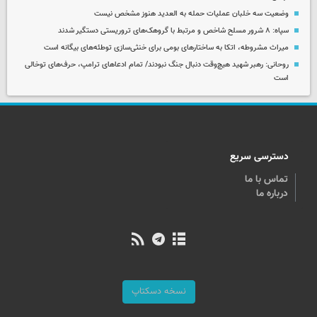
وضعیت سه خلبان عملیات حمله به العدید هنوز مشخص نیست
سپاه: ۸ شرور مسلح شاخص و مرتبط با گروهک‌های تروریستی دستگیر شدند
میراث مشروطه، اتکا به ساختارهای بومی برای خنثی‌سازی توطئه‌های بیگانه است
روحانی: رهبر شهید هیچ‌وقت دنبال جنگ نبودند/ تمام ادعاهای ترامپ، حرف‌های توخالی
است
دسترسی سریع
تماس با ما
درباره ما
نسخه دسکتاپ