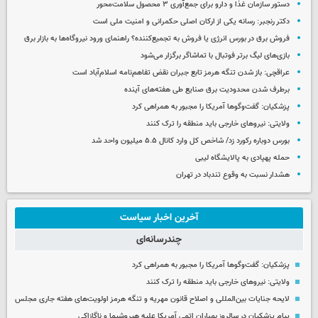
دستور سازمان غذا و دارو برای جمع‌آوری ۳ محصول سلامت‌محور
دکتر رنجبر: رسانه یکی از ارکان اصلی حکمرانی و امنیت ملی است
فروش برق در بورس انرژی یا فروش به تجمیع‌کننده؟ راهنمای ورود نیروگاه‌ها به بازار برق
بازی‌های لیگ برتر فوتبال با تماشاگر برگزار می‌شود
عراقچی: باز شدن تنگه هرمز تابع جبران نقض تفاهم‌نامه اسلام‌آباد است
برطرف شدن محدودیت‌ برق صنایع طی هفته‌های آینده
پزشکیان: گفت‌وگوها آمریکا را مجبور به همراهی کرد
ولایتی: نیروهای خارجی باید منطقه را ترک کنند
بورس دوباره رکورد زد/ شاخص کل وارد کانال ۵.۵ میلیون واحد شد
حمله پهپادی به پالایشگاه لیبی
هشدار نسبت به وقوع تندباد در تهران
آخرین اخبار سیاست
چندرسانه‌ای
پزشکیان: گفت‌وگوها آمریکا را مجبور به همراهی کرد
ولایتی: نیروهای خارجی باید منطقه را ترک کنند
لایحه جنایات بین‌المللی و اصلاح قانون مهریه و تنگه هرمز اولویت‌های هفته جاری مجلس
پیام پزشکیان در سالروز بمباران اتمی آمریکا علیه هیروشیما و ناگازاکی