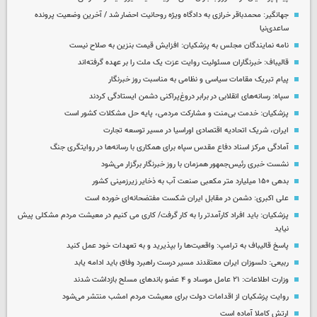
جهانگیر: محمدباقر خرازی به دادگاه ویژه روحانیت احضار شد / آخرین وضعیت پرونده
ساعدی‌نیا
نامه نمایندگان مجلس به پزشکیان: افزایش قیمت بنزین به صلاح نیست
قالیباف: خبرنگاران مسئولیت روایت عزت یک ملت را بر عهده گرفته‌اند
پیام تبریک مقامات سیاسی و نظامی به مناسبت روز خبرنگار
سپاه: رسانه‌های انقلابی در برابر دروغ‌پراکنی دشمن ایستادگی کردند
پزشکیان: خدمت بی‌منت و مشارکت مردمی، پایه حل مشکلات کشور است
ایران، شریک اتحادیه اقتصادی اوراسیا در مسیر توسعه تجارت
آمادگی مرکز اسناد دفاع مقدس سپاه برای همکاری با رسانه‌ها در روایتگری جنگ
نشست خبری رئیس‌جمهور همزمان با روز خبرنگار برگزار می‌شود
بدهی ۱۵۰ میلیارد متر مکعبی صنعت آب به ذخایر زیرزمینی کشور
علی اکبری: دشمن در مقابل ایران شکست مفتضحانه‌ای خورده است
پزشکیان: باید افراد کارآمدتر را به کار گرفت/ کاری می کنیم در معیشت مردم مشکلی پیش
نیاید
پاسخ قالیباف به ترامپ: واقعیت‌ها را بپذیرید و به تعهدات خود عمل کنید
ربیعی: دلسوزان ایران معتقدند مسیر درست راهبرد وفاق باید ادامه یابد
وزارت اطلاعات: ۲۱ عامل موساد و ۴ عضو باندهای مسلح بازداشت شدند
روایت پزشکیان از اقدامات دولت برای معیشت مردم امشب منتشر می‌شود
ارتش کاملا آماده است