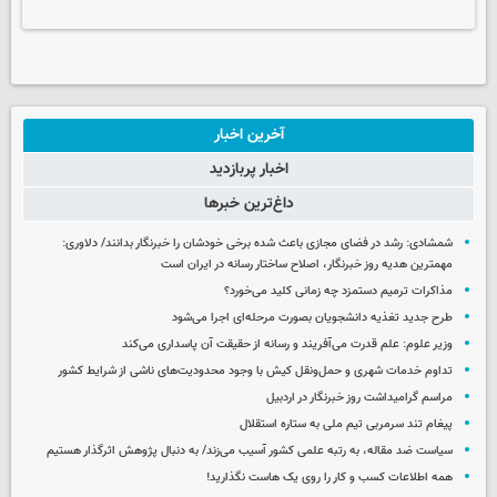
آخرین اخبار
اخبار پربازدید
داغ‌ترین خبرها
شمشادی: رشد در فضای مجازی باعث شده برخی خودشان را خبرنگار بدانند/ دلاوری:
مهمترین هدیه‌ روز خبرنگار، اصلاح ساختار رسانه در ایران است
مذاکرات ترمیم دستمزد چه زمانی کلید می‌خورد؟
طرح جدید تغذیه دانشجویان بصورت مرحله‌ای اجرا می‌شود
وزیر علوم: علم قدرت می‌آفریند و رسانه از حقیقت آن پاسداری می‌کند
تداوم خدمات شهری و حمل‌ونقل کیش با وجود محدودیت‌های ناشی از شرایط کشور
مراسم گرامیداشت روز خبرنگار در اردبیل
پیغام تند سرمربی تیم ملی به ستاره استقلال
سیاست ضد مقاله، به رتبه علمی کشور آسیب می‌زند/ به دنبال پژوهش اثرگذار هستیم
همه اطلاعات کسب‌ و کار را روی یک هاست نگذارید!