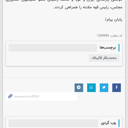
مجلس، رئیس قوه مقننه را همراهی کردند.
پایان پیام/
کد مطلب:
1269984
برچسب‌ها
محمدباقر قالیباف
وب گردی