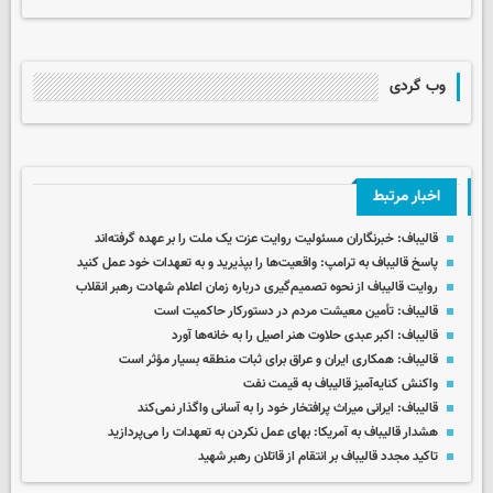
وب گردی
اخبار مرتبط
قالیباف: خبرنگاران مسئولیت روایت عزت یک ملت را بر عهده گرفته‌اند
پاسخ قالیباف به ترامپ: واقعیت‌ها را بپذیرید و به تعهدات خود عمل کنید
روایت قالیباف از نحوه تصمیم‌گیری درباره زمان اعلام شهادت رهبر انقلاب
قالیباف: تأمین معیشت مردم در دستورکار حاکمیت است
قالیباف: اکبر عبدی حلاوت هنر اصیل را به خانه‌ها آورد
قالیباف: همکاری‌ ایران و عراق برای ثبات منطقه بسیار مؤثر است
واکنش کنایه‌آمیز قالیباف به قیمت نفت
قالیباف: ایرانی میراث پرافتخار خود را به آسانی واگذار نمی‌کند
هشدار قالیباف به آمریکا: بهای عمل نکردن به تعهدات را می‌پردازید
تاکید مجدد قالیباف بر انتقام از قاتلان رهبر شهید