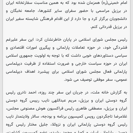
امام خمینی(ره) همزمان شده بود که به همین مناسبت سفارتخانه ایران
در برزیل مراسمی با حضور سفرای سایر کشورها، جامعه نخبگان و
دانشجویان برگزار کرد و جا دارد از این اقدام فرهنگی شایسته سفیر ایران
در برزیل قدردانی کنم.
رئیس مجلس شورای اسلامی در پایان خاطرنشان کرد: این سفر علیرغم
فشردگی خود، در حوزه تعاملات پارلمانی و پیگیری امورات اقتصادی و
سیاسی دستاوردهای خوبی داشت که با توجه به اولویت جمهوری اسلامی
ایران در حوزه سیاست خارجی و ضرورت استفاده از ظرفیت دیپلماسی
پارلمانی فعال مجلس شورای اسلامی برای پیشبرد اهداف دیپلماسی
عمومی، سفر موفقی توصیف می شود.
به گزارش خانه ملت، در جریان این سفر چند روزه، احمد نادری رئیس
گروه دوستی ایران و برزیل، مریم عبداللهی نایب رییس گروه دوستی
ایران و برزیل، مصطفی طاهری رئیس فراکسیون هوش مصنوعی مجلس،
غلامرضا تاجگردون رویس کمیسیون برنامه و بودجه، سالار ولایتمدار نایب
رئیس گروه دوستی پارلمانی ایران و نزوئلا، جلیل مختار رئیس گروه
دوستی پارلمانی ایران و کوبا و محمد رشیدی عضو کمیسیون کشاورزی