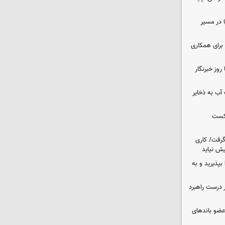
ا در مسیر
برای همکاری
وز خبرنگار
عت آب به ذخایر
شکست
 گرفت/ کاری
ش نیاید
بپذیرید و به
 درست راهبرد
ت اطلاعات: ۲۱ عامل موساد و ۴ عضو باندهای