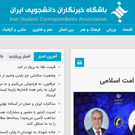
اقتصاد
ورزش
فرهنگ و هنر
بین الملل
علم و فناوری
عکس و گرافیک
آخرین اخبار
اخبار پربازدید
دا
قیمت طلا به پرواز در آمد
وضعیت سلامتی جو بایدن وخیم تر 
 امت اسلامی
عراقچی: نه فراموش می‌کنیم و نه م
ایران به رغم همه فشارها پابرجا ایست
ایستاد
مذاکرات ایران و عمان در آستانه نها
امنیت کشور با حضور و مشارکت همه 
مذاهب تأمین می‌شود/ رسانه‌ها مطا
را به ما منتقل کنند
جاده شهداد به نهبندان تا پایان تابست