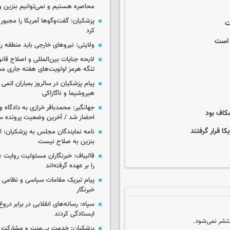
محاصره هستیم و نمی‌توانیم بنزین وا
پزشکیان: گفت‌وگوها آمریکا را مجبور
ت
کرد
 است
ولایتی: نیروهای خارجی باید منطقه را
لایحه جنایات بین‌المللی و اصلاح قان
تنگه هرمز اولویت‌های هفته جاری 
پیام پزشکیان در سالروز بمباران اتمی 
هیروشیما و ناگازاکی
جهانگیر: محمدباقر خرازی به دادگاه و
کاف بود
احضار شد / آخرین وضعیت پرونده سا
 قرار گرفتند
نامه نمایندگان مجلس به پزشکیان: 
بنزین به صلاح نیست
قالیباف: خبرنگاران مسئولیت روایت
را بر عهده گرفته‌اند
پیام تبریک مقامات سیاسی و نظامی 
خبرنگار
سپاه: رسانه‌های انقلابی در برابر درو
ایستادگی کردند
تشر نمی‌شود.
پزشکیان: خدمت بی‌منت و مشارکت م