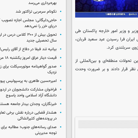
بهره‌برداری می‌رسد
نکونام سرمربی تراکتور شد
حاجی‌دلیگانی: مجلس اجازه تصویب ک
دریای خزر را نمی‌دهد
یر و وزیر امور خارجه پاکستان طی
تحویل بیش از ۳۰۰ کلاس درس 
ایران فرا رسیدن عید سعید قربان،
سال تحصیلی جدید
وی سربلندی کرد.
بیانیه تند فیفا در دفاع از آقای رئیس!
قیمت دینار عراق امروز یکشنبه ۱۸ مرداد ۱۴۰۵
 تحولات منطقه‌ای و بین‌المللی از
صدور گواهینامه موتورسیکلت برای زنا
 نظر قرار دادند و بر ضرورت وحدت
نزدیک
امیرحسین طاهری به پرسپولیس پی
فراخوان مشارکت دانشجویان در اردو
دانشگاه آزاد اسلامی واحد یاسوج
خبرنگاران، وجدان بیدار جامعه هستن
هشدار قضایی درباره نقش برخی تعا
در پرونده‌های کثیرالشاکی
صدای رسانه‌های جنوب؛ مطالبه برای 
توجه مدیریتی