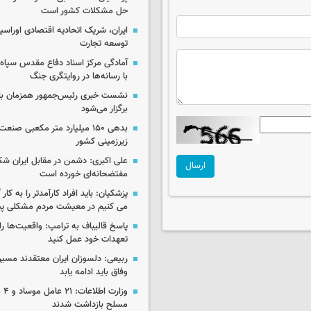
حل مشکلات کشور است
ایران، شریک اتحادیه اقتصادی اوراسی
توسعه تجارت
آمادگی مرکز اسناد دفاع مقدس سپاه 
با رسانه‌ها در روایتگری جنگ
نشست خبری رئیس‌جمهور همزمان با ر
برگزار می‌شود
بدهی ۱۵۰ میلیارد متر مکعبی صن
زیرزمینی کشور
علی اکبری: دشمن در مقابل ایران 
ارسال
مفتضحانه‌ای خورده است
پزشکیان: باید افراد کارآمدتر را به کار
می کنیم در معیشت مردم مشکلی پی
پاسخ قالیباف به ترامپ: واقعیت‌ها را 
تعهدات خود عمل کنید
ربیعی: دلسوزان ایران معتقدند مسیر
وفاق باید ادامه یابد
وزار
مسلح بازداشت شدند