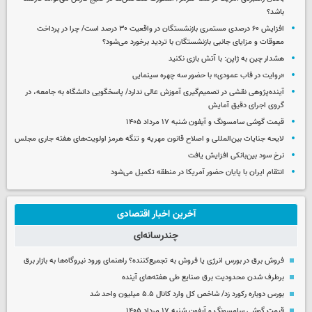
باشد؟
افزایش ۶۰ درصدی مستمری‌ بازنشستگان در واقعیت ۳۰ درصد است/ چرا در پرداخت
معوقات و مزایای جانبی بازنشستگان با تردید برخورد می‌شود؟
هشدار چین به ژاپن: با آتش بازی نکنید
«روایت در قاب عمودی» با حضور سه چهره سینمایی
آینده‌پژوهی نقشی در تصمیم‌گیری آموزش عالی ندارد/ پاسخگویی دانشگاه به جامعه، در
گروی اجرای دقیق آمایش
قیمت گوشی سامسونگ و آیفون شنبه ۱۷ مرداد ۱۴۰۵
لایحه جنایات بین‌المللی و اصلاح قانون مهریه و تنگه هرمز اولویت‌های هفته جاری مجلس
نرخ سود بین‌بانکی افزایش یافت
انتقام ایران با پایان حضور آمریکا در منطقه تکمیل می‌شود
آخرین اخبار اقتصادی
چندرسانه‌ای
فروش برق در بورس انرژی یا فروش به تجمیع‌کننده؟ راهنمای ورود نیروگاه‌ها به بازار برق
برطرف شدن محدودیت‌ برق صنایع طی هفته‌های آینده
بورس دوباره رکورد زد/ شاخص کل وارد کانال ۵.۵ میلیون واحد شد
قیمت گوشی سامسونگ و آیفون شنبه ۱۷ مرداد ۱۴۰۵