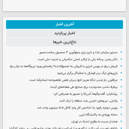
آخرین اخبار
اخبار پربازدید
داغ‌ترین خبرها
دستور سازمان غذا و دارو برای جمع‌آوری ۳ محصول سلامت‌محور
دکتر رنجبر: رسانه یکی از ارکان اصلی حکمرانی و امنیت ملی است
فروش برق در بورس انرژی یا فروش به تجمیع‌کننده؟ راهنمای ورود نیروگاه‌ها به بازار برق
بازی‌های لیگ برتر فوتبال با تماشاگر برگزار می‌شود
عراقچی: باز شدن تنگه هرمز تابع جبران نقض تفاهم‌نامه اسلام‌آباد است
برطرف شدن محدودیت‌ برق صنایع طی هفته‌های آینده
پزشکیان: گفت‌وگوها آمریکا را مجبور به همراهی کرد
ولایتی: نیروهای خارجی باید منطقه را ترک کنند
بورس دوباره رکورد زد/ شاخص کل وارد کانال ۵.۵ میلیون واحد شد
حمله پهپادی به پالایشگاه لیبی
هشدار نسبت به وقوع تندباد در تهران
باتلاق راهبردی آمریکا در تنگه هرمز/ اسکورت نفت‌کش‌ها در خلیج فارس می‌تواند کارگشا