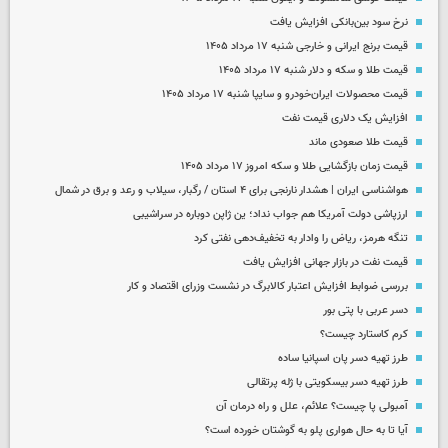
نرخ سود بین‌بانکی افزایش یافت
قیمت برنج ایرانی و خارجی شنبه ۱۷ مرداد ۱۴۰۵
قیمت طلا و سکه و دلار شنبه ۱۷ مرداد ۱۴۰۵
قیمت محصولات ایران‌خودرو و سایپا شنبه ۱۷ مرداد ۱۴۰۵
افزایش یک دلاری قیمت نفت
قیمت طلا صعودی ماند
قیمت زمان بازگشایی طلا و سکه امروز ۱۷ مرداد ۱۴۰۵
هواشناسی ایران | هشدار نارنجی برای ۴ استان / رگبار، سیلاب و رعد و برق در شمال
ارزپاشی دولت آمریکا هم جواب نداد؛ ین ژاپن دوباره در سراشیبی
تنگه هرمز، ریاض را وادار به تخفیف‌دهی نفتی کرد
قیمت نفت در بازار جهانی افزایش یافت
بررسی ضوابط افزایش اعتبار کالابرگ در نشست وزرای اقتصاد و کار
دسر عربی با پتی بور
کرم کاستارد چیست؟
طرز تهیه دسر پان اسپانیا ساده
طرز تهیه دسر بیسکویتی با ژله پرتقالی
آمبولی پا چیست؟ علائم، علل و راه درمان آن
آیا تا به حال هواری پلو به گوشتان خورده است؟