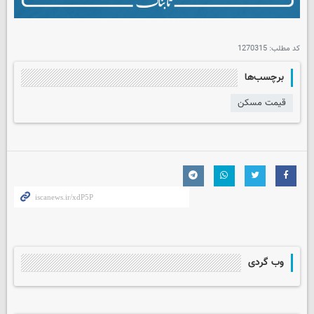
کد مطلب:
1270315
برچسب‌ها
قیمت مسکن
وب گردی