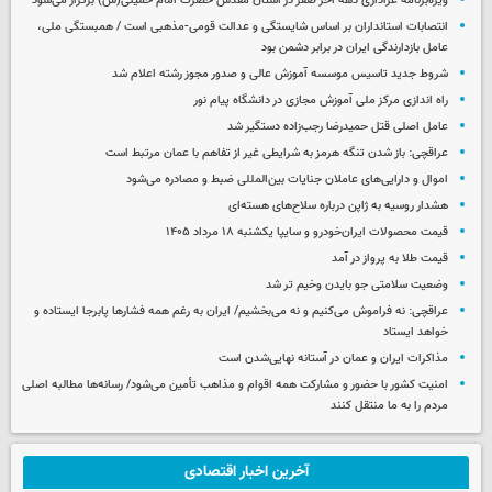
ویژه‌برنامه عزاداری دهه آخر صفر در آستان مقدس حضرت امام خمینی(س) برگزار می‌شود
انتصابات استانداران بر اساس شایستگی و عدالت قومی-مذهبی است / همبستگی ملی،
عامل بازدارندگی ایران در برابر دشمن بود
شروط جدید تاسیس موسسه آموزش عالی و صدور مجوز رشته اعلام شد
راه اندازی مرکز ملی آموزش مجازی در دانشگاه پیام نور
عامل اصلی قتل حمیدرضا رجب‌زاده دستگیر شد
عراقچی: باز شدن تنگه هرمز به شرایطی غیر از تفاهم با عمان مرتبط است
اموال و دارایی‌های عاملان جنایات بین‌المللی ضبط و مصادره می‌شود
هشدار روسیه به ژاپن درباره سلاح‌های هسته‌ای
قیمت محصولات ایران‌خودرو و سایپا یکشنبه ۱۸ مرداد ۱۴۰۵
قیمت طلا به پرواز در آمد
وضعیت سلامتی جو بایدن وخیم تر شد
عراقچی: نه فراموش می‌کنیم و نه می‌بخشیم/ ایران به رغم همه فشارها پابرجا ایستاده و
خواهد ایستاد
مذاکرات ایران و عمان در آستانه نهایی‌شدن است
امنیت کشور با حضور و مشارکت همه اقوام و مذاهب تأمین می‌شود/ رسانه‌ها مطالبه اصلی
مردم را به ما منتقل کنند
آخرین اخبار اقتصادی