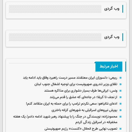
وب گردی
وب گردی
اخبار مرتبط
ربیعی: دلسوزان ایران معتقدند مسیر درست راهبرد وفاق باید ادامه یابد
تقلای وزیر تندروی صهیونیست برای توجیه اشغال جنوب لبنان
ونس: ایرانی‌ها طرف بسیار دشواری برای مذاکره هستند
از نجف تا کربلا؛ در جاده‌ای که عشق را قدم می‌زنند
ادعای نتانیاهو: سعی نکردم ترامپ را برای حمله به ایران متقاعد کنم!
یورش نیروهای اسرائیلی به شهرهای کرانه باختری
محمودزاده: نویسندگی در جنگ را با پیشنهاد رهبر شهید ادامه دادم/ یک هفته
مخفیانه در اسرائیل زندگی کردم
تصویب نهایی طرح انحلال «کنست» رژیم صهیونیستی