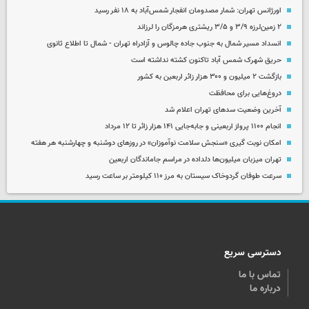
اورژانس تهران: شمار مصدومان انفجار شمس‌آباد به ۱۸ نفر رسید
۲ زمین‌لرزه ۳/۹ و ۳/۵ ریشتری هرمزگان را لرزاند
انسداد مسیر شمال به جنوب جاده چالوس و آزادراه تهران - شمال تا اطلاع ثانوی
حریق شهرک شمس آباد تاکنون کشته نداشته است
بازگشت ۲ میلیون و ۳۰۰ هزار زائر اربعین به کشور
دروغ‌هایی برای محافظت
آخرین وضعیت سدهای تهران اعلام شد
انجام ۱۱۰۰ پرواز اربعینی و جابه‌جایی ۱۴۱ هزار زائر تا ۱۲ مرداد
امکان نوبت گیری «سنجش سلامت نوآموزان» در روزهای دوشنبه و چهارشنبه هر هفته
تهران میزبان میلیون‌ها دلداده در مراسم جاماندگان اربعین
سرعت طوفان گردوخاک سیستان به مرز ۱۱۰ کیلومتر بر ساعت رسید
دسترسی سریع
تماس با ما
درباره ما