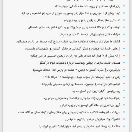
بازار اجاره مسکن در بن‌بست؛ سقف‌گذاری جواب نداد
تردد بیش از ۲ میلیون و ۱۰۰ هزار زائر اربعین حسینی از مرزهای شلمچه و چذابه
نخستین هتل سنتی دزفول به بهره برداری رسید
توقف واگذاری ۱۲۰ قطعه زمین در شهرک بهارستان قشم به دستور دادستان
جزئیات قتل جوان تهرانی توسط ۳ مرد پژو سوار
کشف ۵ هزار لیتر سوخت قاچاق و چندین قبضه سلاح گرم توسط مرزبانان هرمزگان
ارزیابی خسارات طوفان و تنش گرمایی در بخش کشاورزی شهرستان پارسیان
ارائه بیش از ۷ هزار خدمت درمانی به زائران اربعین حسینی در مرز چذابه
هشدار جدید سازمان جهانی بهداشت درباره وضعیت ابولا در کنگو
بزرگترین باغ مدرن کشور به ارزش ۷ همت در پارس‌آباد احداث می‌شود
رهن و اجاره آپارتمان در جنوب تهران چهارشنبه ۱۴ مرداد ۱۴۰۵
کیشوندان در اجتماع اربعین، حماسه‌ای از شور حسینی رقم زدند
پرسپولیس؛ گران‌ترین تیم فصل جدید
بدرقه باشکوه ایران‌نژاد، جلوه‌ای از اعتماد و همراهی مردم بود
آیین پیاده‌روی جاماندگان اربعین در جزیره کیش
میراث مشروطه، اتکا به ساختارهای بومی برای خنثی‌سازی توطئه‌های بیگانه است
کالابرگ یک میلیونی در نبرد با تورم سه‌رقمی
جنگ کریدورها؛ نبرد خاموش بر سر آینده ژئوپلیتیک انرژی اوراسیا