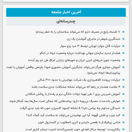
آخرین اخبار جامعه
چندرسانه‌ای
۷ اشتباه رایج در مصرف دارو که می‌تواند سلامتتان را به خطر بیندازد
دستگیری شوهر در ماجرای گم‌شدن یک زن
جزئیات قتل جوان تهرانی توسط ۳ مرد پژو سوار
هشدار جدید سازمان جهانی بهداشت درباره وضعیت ابولا در کنگو
وضعیت جوی مرزهای غربی ایران و شهرهای زیارتی عراق طی دو روز آینده
آموزش مجازی هرگز نمی‌تواند جایگزین آموزش حضوری شود/ بازدهی واقعی آموزش با تعدد
پیام‌رسان‌ها ایجاد نمی‌شود
جزئیات پرونده کلاهبرداری یک شرکت مهاجرتی با حدود ۳۰۰ شاکی
۴ علامت هشدار در پاها که می‌تواند نشانه مشکلات جدی سلامت باشد
آموزش شیرینی پزی / طرز تهیه دونات خانگی نرم و پف‌دار با روکش شکلاتی
عوارض بلندمدت مصرف بی‌رویه دارو؛ پیامدهایی که ممکن است سال‌ها بعد آشکار شوند
خستگی مداوم چه پیامی دارد؟ ۵ نشانه کمبود اکسیژن خون که باید جدی گرفت
کبد چرب و نقش قهوه؛ آیا این نوشیدنی می‌تواند به سلامت کبد کمک کند؟
شامی پرطرفدار با طعمی دلپذیر و اثری نامطلوب بر کلسترول خون
یکتاپرست: توسعه مراکز اهدای خون تضمین‌کننده امنیت درمان کشور است