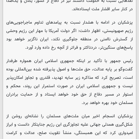
نقدهایی نسبت به حکومت داشتند نیز در دفاع از کشور، یکدل و یک‌صدا
در کنار سایر اقشار ملت ایستاده‌اند.
پزشکیان در ادامه با هشدار نسبت به پیامدهای تداوم ماجراجویی‌های
رژیم صهیونیستی، اظهار داشت: اگر دولت آمریکا با مهار این رژیم وحشی
از گسترش ناامنی در منطقه جلوگیری نکند، ایران ناگزیر خواهد بود
پاسخ‌های سنگین‌تر، دردناکتر و فراتر از آنچه رخ داده وارد آورد.
رئیس جمهور با تأکید بر اینکه جمهوری اسلامی ایران همواره طرفدار
گفت‌وگو بر پایه عدالت، حق ملت‌ها و اصول پذیرفته شده بین‌المللی بوده
است، تصریح کرد که مذاکره زیر سایه تهدید، قلدری و تجاوز امکان‌پذیر
نیست و جمهوری اسلامی ایران در صورت استمرار این روند، محکم و
استوار در مسیر دفاع از حق خود خواهد ایستاد و از حمایت برادران
مسلمان خود بهره خواهد برد.
پزشکیان انسجام اخیر میان ملت‌های مسلمان را نشانه‌ای روشن از
شکل‌گیری همدلی جهانی علیه تجاوزگری این رژیم جنایتکار دانست و ابراز
امیدواری کرد که این همبستگی، منشأ تقویت صلح، عدالت و کرامت