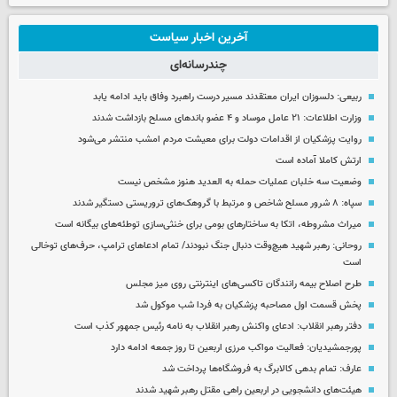
آخرین اخبار سیاست
چندرسانه‌ای
ربیعی: دلسوزان ایران معتقدند مسیر درست راهبرد وفاق باید ادامه یابد
وزارت اطلاعات: ۲۱ عامل موساد و ۴ عضو باندهای مسلح بازداشت شدند
روایت پزشکیان از اقدامات دولت برای معیشت مردم امشب منتشر می‌شود
ارتش کاملا آماده است
وضعیت سه خلبان عملیات حمله به العدید هنوز مشخص نیست
سپاه: ۸ شرور مسلح شاخص و مرتبط با گروهک‌های تروریستی دستگیر شدند
میراث مشروطه، اتکا به ساختارهای بومی برای خنثی‌سازی توطئه‌های بیگانه است
روحانی: رهبر شهید هیچ‌وقت دنبال جنگ نبودند/ تمام ادعاهای ترامپ، حرف‌های توخالی
است
طرح اصلاح بیمه رانندگان تاکسی‌های اینترنتی روی میز مجلس
پخش قسمت اول مصاحبه پزشکیان به فردا شب موکول شد
دفتر رهبر انقلاب: ادعای واکنش رهبر انقلاب به نامه رئیس جمهور کذب است
پورجمشیدیان: فعالیت مواکب مرزی اربعین تا روز جمعه ادامه دارد
عارف: تمام بدهی کالابرگ به فروشگاه‌ها پرداخت شد
هیئت‌های دانشجویی در اربعین راهی مقتل رهبر شهید شدند