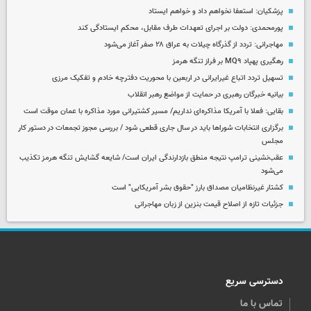
پزشکیان: استعفا نخواهم داد و خواهم ایستاد
پورمحمدی: دولت بر اجرای تعهدات طرف مقابل، محکم ایستادگی کند
مهاجرانی: تردد از گذرگاه چیلات به عراق ۲۸ صفر آغاز می‌شود
رهگیری پهپاد MQ۹ بر فراز تنگه هرمز
تسهیل تردد اتباع غیرایرانی در اربعین با محوریت دفترچه خادم و تفکیک مرزی
بیانیه خبرگان رهبری در حمایت از مواضع رهبر انقلاب
بقایی: فعلا با آمریکا مذاکره‌ای نداریم/ مسیر کشتیرانی مورد مذاکره با عمان موقت است
برگزاری انتخابات شوراها باید در سال جاری قطعی شود / بررسی مجوز تجمعات در دستور کار
مجلس
عقب‌نشینی ترامپ نتیجه منطق بازدارندگی ایران است/ شایعه گشایش تنگه هرمز تکذیب
می‌شود
کشتار غیرنظامیان مصداق بارز "حقوق بشر آمریکایی" است
جزئیات تازه از اصلاح قیمت بنزین از زبان مهاجرانی
دسترسی سریع
تماس با ما