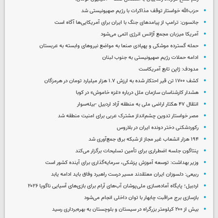
حزب‌الله خواستار توقف مذاکرات با رژیم صهیونیستی شد
جانسون: ترامپ از پیامدهای جنگ با ایران برای آمریکایی‌ها آگاه است
آمریکا میزبان مجمع آژانس انرژی اتمی می‌شود
حمله گسترده موشکی و پهپادی صنعا به مواضع نیروهای وابسته به عربستان
ادامه حملات رژیم صهیونیستی به جنوب لبنان
مدودف: ژاپن تابع آمریکاست
کشف ۱۷۰۰ تن قیر احتکار شده به ارزش ۱.۷ هزار میلیارد تومان در هرمزگان
هشدار کارشناسان سازمان ملل درباره «غزه‌ خاموش» در کوبا
انتقال ۴۷ هکتار اراضی ملی به منطقه آزاد اردبیل -بیله‌سوار
مصر خواستار تدوین چشم‌انداز مشترک عربی برای امنیت منطقه شد
رکوردشکنی دختر دونده ایران در بلاروس
۱۹۴ هزار انشعاب غیر مجاز از شبکه برق جمع‌آوری شد
پنتاگون جلسه اضطراری برای تأمین تسلیحات برگزار می‌کند
وزیر بهداشت: توسعه آموزش پزشکی، سرمایه‌گذاری برای آینده کشور است
ربیعی: دلسوزان ایران معتقدند مسیر درست راهبرد وفاق باید ادامه یابد
اردبیل؛ پایگاه آماده‌سازی ملی‌پوشان آب‌های آرام برای بازی‌های آسیایی ناگویا ۲۰۲۶
بازسازی برج مراقبت چابهار با توان داخلی انجام می‌شود
بیش از ۲۰۰ کیلومتر بزرگراه در سیستان و بلوچستان به بهره‌برداری رسید