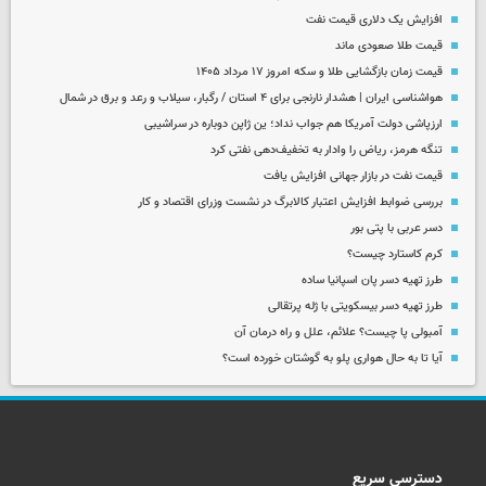
افزایش یک دلاری قیمت نفت
قیمت طلا صعودی ماند
قیمت زمان بازگشایی طلا و سکه امروز ۱۷ مرداد ۱۴۰۵
هواشناسی ایران | هشدار نارنجی برای ۴ استان / رگبار، سیلاب و رعد و برق در شمال
ارزپاشی دولت آمریکا هم جواب نداد؛ ین ژاپن دوباره در سراشیبی
تنگه هرمز، ریاض را وادار به تخفیف‌دهی نفتی کرد
قیمت نفت در بازار جهانی افزایش یافت
بررسی ضوابط افزایش اعتبار کالابرگ در نشست وزرای اقتصاد و کار
دسر عربی با پتی بور
کرم کاستارد چیست؟
طرز تهیه دسر پان اسپانیا ساده
طرز تهیه دسر بیسکویتی با ژله پرتقالی
آمبولی پا چیست؟ علائم، علل و راه درمان آن
آیا تا به حال هواری پلو به گوشتان خورده است؟
دسترسی سریع