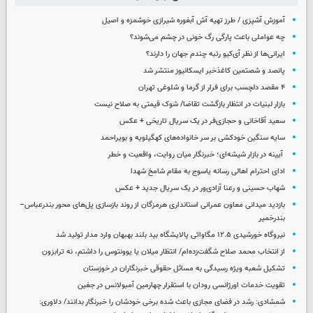
آموزش آشپزی / طرز تهیه آش آبغوره شیرازی خوشمزه و اصیل
چه عواملی باعث پارگی رگ خونی در چشم می‌شوند؟
ایرانی‌ها از نظر آی‌کیو رتبه چندم جهان را دارند؟
پانصد و شصتمین کاغذخبر ایسکانیوز منتشر شد
۴ مقصد دلچسب برای فرار از گرما و شلوغی تهران
بازار لبنیات در انتظار بازگشت تقاضا/ شوک قیمتی به صلاح نیست
سعید آقاخانی و حجازی‌فر در یک سریال تاریخی + عکس
سایه سنگین خودکشی بر سر خانواده‌های کهگیلویه و بویراحمد
آیینه در بازار شیشه‌ای؛ خبرنگار میان روایت، واقعیت و خطر
ادای احترام اهالی رسانه یاسوج به مقام شامخ شهدا
شهاب حسینی و رعنا آزادی‌ور در یک سریال جدید + عکس
بازدید میدانی معاون عمرانی استانداری هرمزگان از روند بازسازی پل‌های محور بندرعباس–
بندرخمیر
نیروگاه خورشیدی ۱۲.۵ مگاواتی پالایشگاه بید بلند بهبهان وارد مدار تولید شد
از انتخاب محمد صلاح شگفت‌زده‌ام/ انتظار میلان یا یوونتوس را داشتم، نه ترابزون
تشکیل شعبه ویژه رسیدگی به مسائل حقوقی خبرنگاران در خوزستان
تقویت خدمات اورژانسی رودان با استقرار چهارمین آمبولانس در جغین
شمشادی: رشد در فضای مجازی باعث شده برخی خودشان را خبرنگار بدانند/ دلاوری: