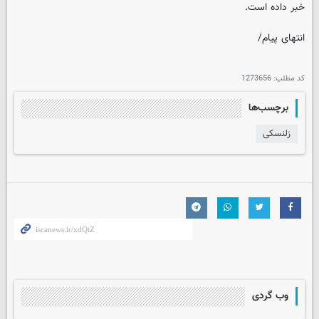
خبر داده است.
انتهای پیام/
کد مطلب:
1273656
برچسب‌ها
زلنسکی
وب گردی