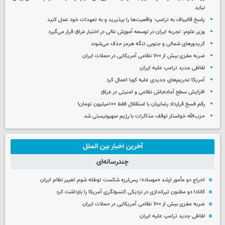
نیاید
پاسخ قالیباف به ترامپ: واقعیت‌ها را بپذیرید و به تعهدات خود عمل کنید
وزیر علوم: تجربه ایران در توسعه آموزش عالی در اختیار عراق قرار می‌گیرد
کریدورهای شمالی و جنوبی تنگه هرمز حذف می‌شوند
ضربه مغزی بیش از ۷۰۰ نظامی آمریکایی در حملات ایران
لفاظی جدید ترامپ علیه ایران
آمریکا تحریم‌های جدیدی علیه کوبا اعمال کرد
افزایش سطح آماده‌باش نظامی و امنیتی در عراق
رقم فسخ قرارداد رضاییان با استقلال فقط ۱۰۰میلیون تومان!
حزب‌الله خواستار توقف مذاکرات با رژیم صهیونیستی شد
آخرین اخبار بین الملل
چندرسانه‌ای
اخراج دو مأمور ارشد «موساد»؛ پس‌لرزه شکست توطئه شوم تغییر نظام ایران
کانادا دو مظنون تیراندازی در نزدیکی کنسولگری آمریکا را بازداشت کرد
ضربه مغزی بیش از ۷۰۰ نظامی آمریکایی در حملات ایران
لفاظی جدید ترامپ علیه ایران