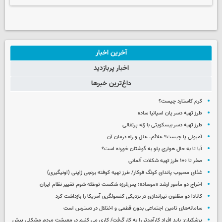
آخرین اخبار
اخبار پربازدید
داغ‌ترین خبرها
کرم کاستارد چیست؟
طرز تهیه دسر پان اسپانیا ساده
طرز تهیه دسر بیسکویتی با ژله پرتقالی
آمبولی پا چیست؟ علائم، علل و راه درمان آن
آیا تا به حال هواری پلو به گوشتان خورده است؟
صفر تا ۱۰۰ طرز تهیه شکلات آلمانی
غذای محبوب پاندای کونگ فوکار/ طرز تهیه کوفته برنجی ژاپنی (اونیگیری)
اخراج دو مأمور ارشد «موساد»؛ پس‌لرزه شکست توطئه شوم تغییر نظام ایران
کانادا دو مظنون تیراندازی در نزدیکی کنسولگری آمریکا را بازداشت کرد
سامانه‌های تامین اجتماعی بدون قطعی و اختلال در دسترس است
پزشکیان: باید افراد کارآمدتر را به کار گرفت/ کاری می کنیم در معیشت مردم مشکلی پیش