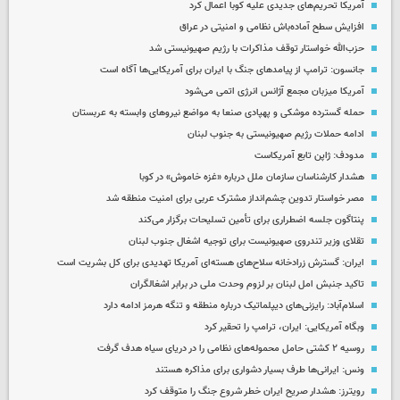
آمریکا تحریم‌های جدیدی علیه کوبا اعمال کرد
افزایش سطح آماده‌باش نظامی و امنیتی در عراق
حزب‌الله خواستار توقف مذاکرات با رژیم صهیونیستی شد
جانسون: ترامپ از پیامدهای جنگ با ایران برای آمریکایی‌ها آگاه است
آمریکا میزبان مجمع آژانس انرژی اتمی می‌شود
حمله گسترده موشکی و پهپادی صنعا به مواضع نیروهای وابسته به عربستان
ادامه حملات رژیم صهیونیستی به جنوب لبنان
مدودف: ژاپن تابع آمریکاست
هشدار کارشناسان سازمان ملل درباره «غزه‌ خاموش» در کوبا
مصر خواستار تدوین چشم‌انداز مشترک عربی برای امنیت منطقه شد
پنتاگون جلسه اضطراری برای تأمین تسلیحات برگزار می‌کند
تقلای وزیر تندروی صهیونیست برای توجیه اشغال جنوب لبنان
ایران: گسترش زرادخانه سلاح‌های هسته‌ای آمریکا تهدیدی برای کل بشریت است
تاکید جنبش امل لبنان بر لزوم وحدت ملی در برابر اشغالگران
اسلام‌آباد: رایزنی‌های دیپلماتیک درباره منطقه و تنگه هرمز ادامه دارد
وبگاه آمریکایی: ایران، ترامپ را تحقیر کرد
روسیه ۲ کشتی حامل محموله‌های نظامی را در دریای سیاه هدف گرفت
ونس: ایرانی‌ها طرف بسیار دشواری برای مذاکره هستند
رویترز: هشدار صریح ایران خطر شروع جنگ را متوقف کرد