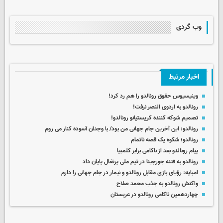
وب گردی
اخبار مرتبط
وینیسیوس حقوق رونالدو را هم رد کرد!
رونالدو به اردوی النصر نرفت!
تصمیم شوکه کننده کریستیانو رونالدو!
رونالدو: این آخرین جام جهانی من بود/ با وجدان آسوده کنار می روم
رونالدو؛ شکوه یک قصه ناتمام
پیام رونالدو بعد از ناکامی برابر کلمبیا
رونالدو به فتنه جورجینا در تیم ملی پرتغال پایان داد
امباپه: رؤیای بازی مقابل رونالدو و نیمار در جام جهانی را دارم
واکنش رونالدو به جذب محمد صلاح
چهاردهمین ناکامی رونالدو در عربستان