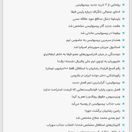
رونمایی از ۲ خرید جدید پرسپولیس
ادعای جنجالی تلگراف درباره رئیس فیفا
بارسلونا دنبال مدافع مورد علاقه مسی
مقصد جدید گلر پرسپولیسی مشخص شد
بیفوما در پرسپولیس ماندنی شد
هشدار سرمربی پرسپولیس به جاسوس تیم
استانبول میزبان سوپرجام اسپانیا شد
دودستگی در میان فدراسیون‌های عضو فیفا به خاطر اینفانتینو
علیپوریان به اردوی تیم ملی والیبال نشسته نرفت!
رقم فسخ قرارداد رضاییان با استقلال فقط ۱۰۰میلیون تومان!
رکوردشکنی دختر دونده ایران در بلاروس
پرسپولیس؛ گران‌ترین تیم فصل جدید
فصل بدون پایان؛ فوتبالیست‌هایی که فرصت استراحت ندارند
وینیسیوس حقوق رونالدو را هم رد کرد!
بمب جذاب پرسپولیس از روسیه می‌آید
رامین رضاییان برگشت خورد!
تیم بعدی محمد صلاح مشخص شد
کاپیتان‌های استقلال مشخص شدند/ انتخاب جذاب سهراب