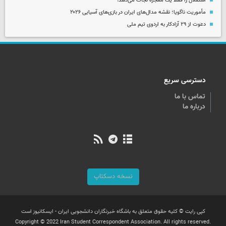
استقلال را فقط یک معجزه نجات می‌دهد!
مأموریت ناگویا؛ نقشه مدال‌های ایران در بازی‌های آسیایی ۲۰۲۶
دعوت از ۲۹ آزادکار به اردوی تیم ملی
دسترسی سریع
تماس با ما
درباره ما
نسخه دسکتاپ
کپی رایت © کلیه حقوق متعلق به باشگاه خبرنگاران دانشجویی ایران - ایسکانیوز است
Copyright © 2022 Iran Student Correspondent Association. All rights reserved.