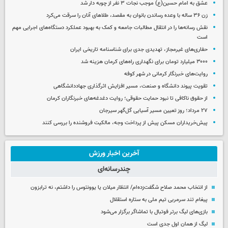
عشق به امام حسین(ع) موجب نجات ۳ نفر از چوبه دار شد
زن ۳۶ ساله با وعده رساندن بانوان به مقصد، طلاهای آنان را سرقت می‌کرد
نقش رسانه‌ها را در انتقال مطالبات جامعه و کمک به بهبود عملکرد دستگاه‌های اجرایی مهم
است
حفاری‌های غیرمجاز، تهدیدی جدی برای شناسنامه تاریخی ایران
۳۰۰۰ میلیارد تومان برای نگهداری راه‌های کرمان هزینه شد
روایت‌های خبرنگار کرمانی در شهر کوفه
تقویت پیوند دانشگاه و صنعت، مسیر افزایش اثرگذاری جهاددانشگاهی
از حقوق ناکافی تا نبود حمایت حقوقی؛ روایت دغدغه‌های خبرنگاران کرمان
۲۷ مرداد؛ روز تعیین مسیر آسیایی گل‌گهر سیرجان
پیش‌خریداران مسکن پیش از پرداخت وجه، مالکیت فروشنده را بررسی کنند
آخرین اخبار ورزش
چندرسانه‌ای
از انتخاب محمد صلاح شگفت‌زده‌ام/ انتظار میلان یا یوونتوس را داشتم، نه ترابزون
پیغام تند سرمربی تیم ملی به ستاره استقلال
بازی‌های لیگ برتر فوتبال با تماشاگر برگزار می‌شود
لیگ از همان اول جدی است