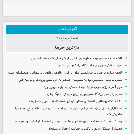
آخرین اخبار
اخبار پربازدید
داغ‌ترین خبرها
تاکید ظریف بر ضرورت پیمان‌های دفاعی فراگیر میان کشورهای اسلامی
جزئیات آتش‌سوزی در پالایشگاه آرامکوی عربستان
لایحه مبارزه با جنایات بین‌المللی برای پر کردن خلأهای قانونی در قصاص جنایتکاران است
مشروط شدن تخصیص بودجه شهرستان اشکذر به اثربخشی پروژه‌ها و توجیه فنی
مهار آتش‌سوزی مهیب در یک واحد مسکونی بلوار جمهوری یزد
خبر چراغ سبز ورزشگاه نصیری یزد برای میزبانی از لیگ برتره
۱۴ ایستگاه روستایی قلعه‌گنج استان کرمان به شبکه فیبر نوری متصل شد
خبرنگاران در دل پروژه عظیم خورشیدی دشتی؛ اینجا دشمن نمی‌ تواند چراغ توسعه را
خاموش کند
رسیدگی مستقیم مطالبات شهروندان در نشست مردمی استاندار کهگیلویه و بویراحمد
تجلیل از خبرنگاران بم با تأکید بر حمایت از فعالان رسانه‌ای