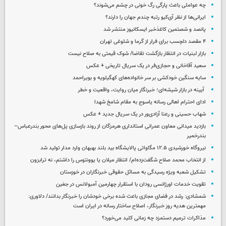
چه عواملی باعث پارگی رگ خونی در چشم می‌شوند؟
ایرانی‌ها از نظر آی‌کیو رتبه چندم جهان را دارند؟
پانصد و شصتمین کاغذخبر ایسکانیوز منتشر شد
۴ مقصد دلچسب برای فرار از گرما و شلوغی تهران
بازار لبنیات در انتظار بازگشت تقاضا/ شوک قیمتی به صلاح نیست
سعید آقاخانی و حجازی‌فر در یک سریال تاریخی + عکس
سایه سنگین خودکشی بر سر خانواده‌های کهگیلویه و بویراحمد
آیینه در بازار شیشه‌ای؛ خبرنگار میان روایت، واقعیت و خطر
ادای احترام اهالی رسانه یاسوج به مقام شامخ شهدا
شهاب حسینی و رعنا آزادی‌ور در یک سریال جدید + عکس
بازدید میدانی معاون عمرانی استانداری هرمزگان از روند بازسازی پل‌های محور بندرعباس–
بندرخمیر
نیروگاه خورشیدی ۱۲.۵ مگاواتی پالایشگاه بید بلند بهبهان وارد مدار تولید شد
از انتخاب محمد صلاح شگفت‌زده‌ام/ انتظار میلان یا یوونتوس را داشتم، نه ترابزون
تشکیل شعبه ویژه رسیدگی به مسائل حقوقی خبرنگاران در خوزستان
تقویت خدمات اورژانسی رودان با استقرار چهارمین آمبولانس در جغین
شمشادی: رشد در فضای مجازی باعث شده برخی خودشان را خبرنگار بدانند/ دلاوری:
مهمترین هدیه‌ روز خبرنگار، اصلاح ساختار رسانه در ایران است
مذاکرات ترمیم دستمزد چه زمانی کلید می‌خورد؟