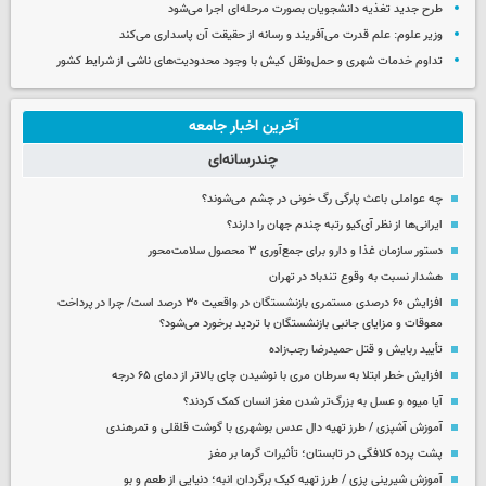
طرح جدید تغذیه دانشجویان بصورت مرحله‌ای اجرا می‌شود
وزیر علوم: علم قدرت می‌آفریند و رسانه از حقیقت آن پاسداری می‌کند
تداوم خدمات شهری و حمل‌ونقل کیش با وجود محدودیت‌های ناشی از شرایط کشور
آخرین اخبار جامعه
چندرسانه‌ای
چه عواملی باعث پارگی رگ خونی در چشم می‌شوند؟
ایرانی‌ها از نظر آی‌کیو رتبه چندم جهان را دارند؟
دستور سازمان غذا و دارو برای جمع‌آوری ۳ محصول سلامت‌محور
هشدار نسبت به وقوع تندباد در تهران
افزایش ۶۰ درصدی مستمری‌ بازنشستگان در واقعیت ۳۰ درصد است/ چرا در پرداخت
معوقات و مزایای جانبی بازنشستگان با تردید برخورد می‌شود؟
تأیید ربایش و قتل حمیدرضا رجب‌زاده
افزایش خطر ابتلا به سرطان مری با نوشیدن چای بالاتر از دمای ۶۵ درجه
آیا میوه و عسل به بزرگ‌تر شدن مغز انسان کمک کردند؟
آموزش آشپزی / طرز تهیه دال عدس بوشهری با گوشت قلقلی و تمرهندی
پشت پرده کلافگی در تابستان؛ تأثیرات گرما بر مغز
آموزش شیرینی پزی / طرز تهیه کیک برگردان انبه؛ دنیایی از طعم و بو