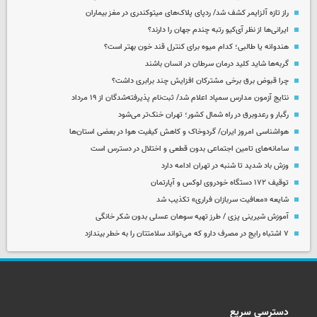
راز تازه آلزایمر کشف شد/ ردپای پلاک‌های میتوکندری در مغز بیماران
ایرانی‌ها از نظر آی‌کیو رتبه چندم جهان را دارند؟
هندوانه یا طالبی؛ کدام‌ میوه برای کنترل قند خون بهتر است؟
گربه‌ها شاید کلید درمان سرطان در انسان باشند
چرا قبوض برق برخی مشترکان افزایش چند برابری داشت؟
نتایج آزمون مدارس سمپاد اعلام شد/ ثبت‌نام پذیرفته‌شدگان از ۱۹ مرداد
رگبار و رعدوبرق در راه شمال کشور؛ تهران خنک‌تر می‌شود
هواشناسی امروز ایران/ گردوخاک و کاهش کیفیت هوا در بعضی استان‌ها
سامانه‌های تامین اجتماعی بدون قطعی و اختلال در دسترس است
وزش باد شدید تا شنبه در تهران ادامه دارد
توقیف ۱۷۲ دستگاه خودروی لوکس و آپارتمان
شایعه «معافیت سربازان فراری» تکذیب شد
آموزش شیرینی پزی / طرز تهیه سوهان عسلی بدون شکر خانگی
۷ اشتباه رایج در مصرف دارو که می‌تواند سلامتتان را به خطر بیندازد
دسترسی سریع