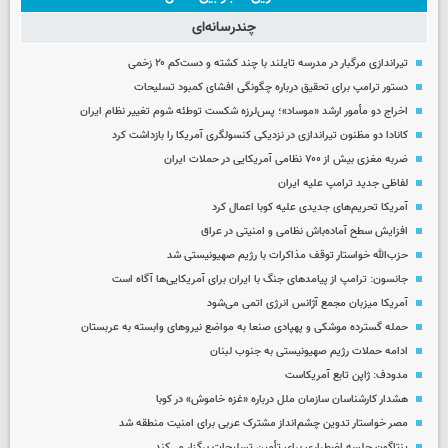
چندرسانه‌ای
تیراندازی مرگبار در مدرسه‌ تایلند با چند کشته و دست‌کم ۲۰ زخمی
دستور ترامپ برای تحقیق درباره چگونگی افشای کمبود تسلیحات
اخراج دو مأمور ارشد «موساد»؛ پس‌لرزه شکست توطئه شوم تغییر نظام ایران
کانادا دو مظنون تیراندازی در نزدیکی کنسولگری آمریکا را بازداشت کرد
ضربه مغزی بیش از ۷۰۰ نظامی آمریکایی در حملات ایران
لفاظی جدید ترامپ علیه ایران
آمریکا تحریم‌های جدیدی علیه کوبا اعمال کرد
افزایش سطح آماده‌باش نظامی و امنیتی در عراق
حزب‌الله خواستار توقف مذاکرات با رژیم صهیونیستی شد
جانسون: ترامپ از پیامدهای جنگ با ایران برای آمریکایی‌ها آگاه است
آمریکا میزبان مجمع آژانس انرژی اتمی می‌شود
حمله گسترده موشکی و پهپادی صنعا به مواضع نیروهای وابسته به عربستان
ادامه حملات رژیم صهیونیستی به جنوب لبنان
مدودف: ژاپن تابع آمریکاست
هشدار کارشناسان سازمان ملل درباره «غزه‌ خاموش» در کوبا
مصر خواستار تدوین چشم‌انداز مشترک عربی برای امنیت منطقه شد
پنتاگون جلسه اضطراری برای تأمین تسلیحات برگزار می‌کند