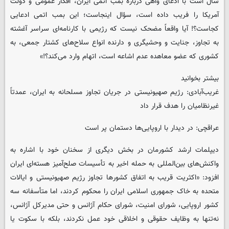
سال است با ادعای واهی درباره بمب اتمی ایران، افکار عمومی و دولت
آمریکا را فریب داده است، سؤال اینجاست؛ این بمب اتمی ادعایی
کجاست؟! آیا واقعاً مضحک نیست که رژیمی با کارنامه‌ای سراسر آغشته
به تجاوز، جنایت و وحشیگری و دارنده انواع سلاح‌های کشتار جمعی، به
کشوری که عضو معاهده عدم اشاعه است، اتهام وارد می‌کند؟!»
بیشتر بخوانید
غریب‌آبادی: رژیم صهیونیستی در جریان تجاوز مسلحانه به ایران، عمدتاً
غیرنظامیان را هدف قرار داد
عراقچی: در دیدار با اروپایی‌ها دستمان پر است
دیپلمات ارشد کشورمان در بخش دیگری از سخنان خود با اشاره به
واکنش‌های بین‌المللی به حمله اخیر به تأسیسات صلح‌آمیز هسته‌ای ایران
افزود: «اکثریت قریب به اتفاق کشورها تجاوز رژیم صهیونیستی و ایالات
متحده به خاک جمهوری اسلامی ایران را محکوم کردند، اما متأسفانه سه
کشور اروپایی، شورای امنیت، شورای حکام آژانس و حتی مدیرکل آژانس،
نه‌تنها به وظایف حقوقی و اخلاقی خود عمل نکردند، بلکه با سکوت یا