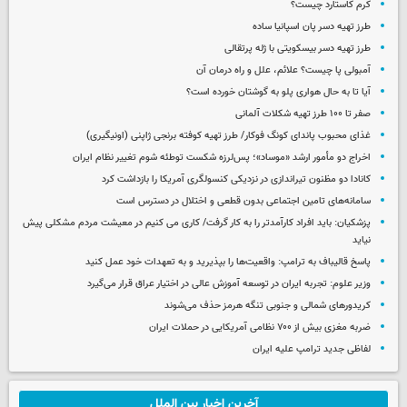
کرم کاستارد چیست؟
طرز تهیه دسر پان اسپانیا ساده
طرز تهیه دسر بیسکویتی با ژله پرتقالی
آمبولی پا چیست؟ علائم، علل و راه درمان آن
آیا تا به حال هواری پلو به گوشتان خورده است؟
صفر تا ۱۰۰ طرز تهیه شکلات آلمانی
غذای محبوب پاندای کونگ فوکار/ طرز تهیه کوفته برنجی ژاپنی (اونیگیری)
اخراج دو مأمور ارشد «موساد»؛ پس‌لرزه شکست توطئه شوم تغییر نظام ایران
کانادا دو مظنون تیراندازی در نزدیکی کنسولگری آمریکا را بازداشت کرد
سامانه‌های تامین اجتماعی بدون قطعی و اختلال در دسترس است
پزشکیان: باید افراد کارآمدتر را به کار گرفت/ کاری می کنیم در معیشت مردم مشکلی پیش
نیاید
پاسخ قالیباف به ترامپ: واقعیت‌ها را بپذیرید و به تعهدات خود عمل کنید
وزیر علوم: تجربه ایران در توسعه آموزش عالی در اختیار عراق قرار می‌گیرد
کریدورهای شمالی و جنوبی تنگه هرمز حذف می‌شوند
ضربه مغزی بیش از ۷۰۰ نظامی آمریکایی در حملات ایران
لفاظی جدید ترامپ علیه ایران
آخرین اخبار بین الملل