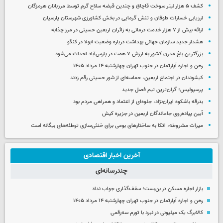
کشف ۵ هزار لیتر سوخت قاچاق و چندین قبضه سلاح گرم توسط مرزبانان هرمزگان
ارزیابی خسارات طوفان و تنش گرمایی در بخش کشاورزی شهرستان پارسیان
ارائه بیش از ۷ هزار خدمت درمانی به زائران اربعین حسینی در مرز چذابه
هشدار جدید سازمان جهانی بهداشت درباره وضعیت ابولا در کنگو
بزرگترین باغ مدرن کشور به ارزش ۷ همت در پارس‌آباد احداث می‌شود
رهن و اجاره آپارتمان در جنوب تهران چهارشنبه ۱۴ مرداد ۱۴۰۵
کیشوندان در اجتماع اربعین، حماسه‌ای از شور حسینی رقم زدند
پرسپولیس؛ گران‌ترین تیم فصل جدید
بدرقه باشکوه ایران‌نژاد، جلوه‌ای از اعتماد و همراهی مردم بود
آیین پیاده‌روی جاماندگان اربعین در جزیره کیش
میراث مشروطه، اتکا به ساختارهای بومی برای خنثی‌سازی توطئه‌های بیگانه است
آخرین اخبار اقتصادی
چندرسانه‌ای
بازار اجاره مسکن در بن‌بست؛ سقف‌گذاری جواب نداد
رهن و اجاره آپارتمان در جنوب تهران چهارشنبه ۱۴ مرداد ۱۴۰۵
کالابرگ یک میلیونی در نبرد با تورم سه‌رقمی