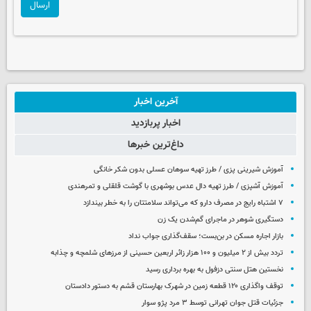
ارسال
آخرین اخبار
اخبار پربازدید
داغ‌ترین خبرها
آموزش شیرینی پزی / طرز تهیه سوهان عسلی بدون شکر خانگی
آموزش آشپزی / طرز تهیه دال عدس بوشهری با گوشت قلقلی و تمرهندی
۷ اشتباه رایج در مصرف دارو که می‌تواند سلامتتان را به خطر بیندازد
دستگیری شوهر در ماجرای گم‌شدن یک زن
بازار اجاره مسکن در بن‌بست؛ سقف‌گذاری جواب نداد
تردد بیش از ۲ میلیون و ۱۰۰ هزار زائر اربعین حسینی از مرزهای شلمچه و چذابه
نخستین هتل سنتی دزفول به بهره برداری رسید
توقف واگذاری ۱۲۰ قطعه زمین در شهرک بهارستان قشم به دستور دادستان
جزئیات قتل جوان تهرانی توسط ۳ مرد پژو سوار