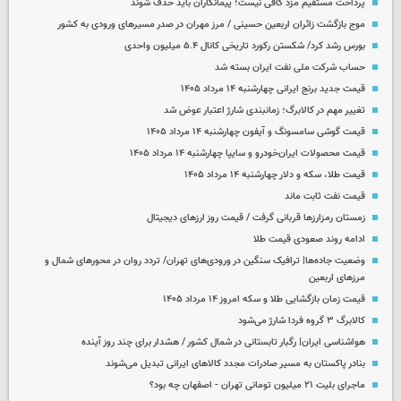
پرداخت مستقیم مزد کافی نیست؛ پیمانکاران باید حذف شوند
موج بازگشت زائران اربعین حسینی / مرز مهران در صدر مسیرهای ورودی به کشور
بورس رشد کرد/ شکستن رکورد تاریخی کانال ۵.۴ میلیون واحدی
حساب‌ شرکت ملی نفت ایران بسته شد
قیمت جدید برنج ایرانی چهارشنبه ۱۴ مرداد ۱۴۰۵
تغییر مهم در کالابرگ؛ زمانبندی‌ شارژ اعتبار عوض شد
قیمت گوشی سامسونگ و آیفون چهارشنبه ۱۴ مرداد ۱۴۰۵
قیمت محصولات ایران‌خودرو و سایپا چهارشنبه ۱۴ مرداد ۱۴۰۵
قیمت طلا، سکه و دلار چهارشنبه ۱۴ مرداد ۱۴۰۵
قیمت نفت ثابت ماند
زمستان رمزارزها قربانی گرفت / قیمت روز ارزهای دیجیتال
ادامه روند صعودی قیمت طلا
وضعیت جاده‌ها| ترافیک سنگین در ورودی‌های تهران/ تردد روان در محورهای شمال و
مرزهای اربعین
قیمت زمان بازگشایی طلا و سکه امروز ۱۴ مرداد ۱۴۰۵
کالابرگ ۳ گروه فردا شارژ می‌شود
هواشناسی ایران| رگبار تابستانی در شمال کشور / هشدار برای چند روز آینده
بنادر پاکستان به مسیر صادرات مجدد کالاهای ایرانی تبدیل می‌شوند
ماجرای بلیت ۲۱ میلیون تومانی تهران - اصفهان چه بود؟