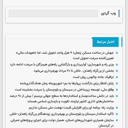
وب گردی
اخبار مرتبط
جهش در ساخت مسکن زنجان؛ ۹ هزار واحد تحویل شد، اما «تعهدات مالی»
تعیین‌کننده سرعت تحویل است
وزیر راه و شهرسازی: آواربرداری و بازگشایی راه‌های هرمزگان با سرعت ادامه دارد
بخشی از بزرگراه زاهدان ـ خاش تا ۲۰ مرداد بهره‌برداری می‌شود
ترافیک جاده چالوس روان است
پایان انتظار برای بازگشت پروازها به بم؛ شهریورماه زمان هدف‌گذاری‌شده
وفاق ملی، توسعه زیرساختی در سیستان و بلوچستان را سرعت بخشیده است
باید در دانش ساخت‌وساز و استانداردها به سطح جهانی برسیم / بیش از ۹۰ درصد
ساختمان‌های اداری کشور نیازمند تقویت و بازسازی اساسی هستند
وزارت راه: برنامه ای برای افزایش قیمت نهضت ملی مسکن نداریم
تأکید استاندار سیستان و بلوچستان بر بهره‌برداری زودهنگام بزرگراه زاهدان-خاش
سازمان همیاری شهرداری‌های استان، همیار دولت برای اجرای پروژه‌های عمرانی
در کردستان