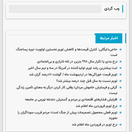
وب گردی
اخبار مرتبط
حاجی‌دلیگانی: کنترل قیمت‌ها و کاهش تورم نخستین اولویت دوره پساجنگ
است
نرخ بندی یا تکرار سال ۹۸؟ بنزین در تله‌ ناترازی و بی‌اعتمادی
ثبت بیشترین رشد تورم تولیدکننده در آمریکا در سه و نیم سال اخیر
تورم قیمت خوراکی‌ها در اردیبهشت ماه / گوشت ۱۱درصد گران شد
تورم نسبت به سال قبل چند درصد بیشتر شد؟
گرانی و فرسایش خاموش مردان؛ وقتی کار کردن دیگر به معنای تأمین زندگی
نیست
افزایش فشارهای اقتصادی بر مردم و گسترش دغدغه تورمی بر جامعه
نرخ تورم فروردین ماه اعلام شد
تورم فعلی محصول تصمیمات پیش از جنگ است؛ مردم فریب سوداگران را
نخورند
نرخ تورم در فروردین ماه اعلام شد