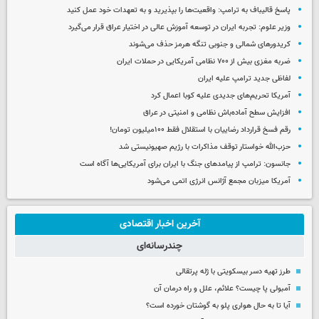
پاسخ قالیباف به ترامپ: واقعیت‌ها را بپذیرید و به تعهدات خود عمل کنید
وزیر علوم: تجربه ایران در توسعه آموزش عالی در اختیار عراق قرار می‌گیرد
کریدورهای شمالی و جنوبی تنگه هرمز حذف می‌شوند
ضربه مغزی بیش از ۷۰۰ نظامی آمریکایی در حملات ایران
لفاظی جدید ترامپ علیه ایران
آمریکا تحریم‌های جدیدی علیه کوبا اعمال کرد
افزایش سطح آماده‌باش نظامی و امنیتی در عراق
رقم فسخ قرارداد رضاییان با استقلال فقط ۱۰۰میلیون تومان!
حزب‌الله خواستار توقف مذاکرات با رژیم صهیونیستی شد
جانسون: ترامپ از پیامدهای جنگ با ایران برای آمریکایی‌ها آگاه است
آمریکا میزبان مجمع آژانس انرژی اتمی می‌شود
آخرین اخبار اقتصادی
چندرسانه‌ای
طرز تهیه دسر بیسکویتی با ژله پرتقالی
آمبولی پا چیست؟ علائم، علل و راه درمان آن
آیا تا به حال هواری پلو به گوشتان خورده است؟