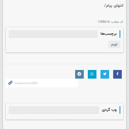
انتهای پیام/
کد مطلب:
1288616
برچسب‌ها
تورم
وب گردی