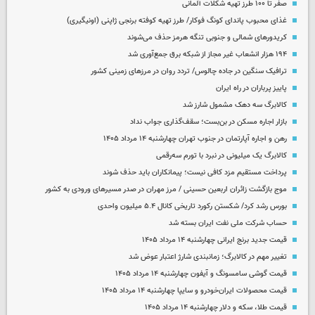
صفر تا ۱۰۰ طرز تهیه شکلات آلمانی
غذای محبوب پاندای کونگ فوکار/ طرز تهیه کوفته برنجی ژاپنی (اونیگیری)
کریدورهای شمالی و جنوبی تنگه هرمز حذف می‌شوند
۱۹۴ هزار انشعاب غیر مجاز از شبکه برق جمع‌آوری شد
ترافیک سنگین در جاده چالوس/ تردد روان در مرزهای زمینی کشور
پاییز پرباران در راه ایران
کالابرگ سه دهک مشمول شارز شد
بازار اجاره مسکن در بن‌بست؛ سقف‌گذاری جواب نداد
رهن و اجاره آپارتمان در جنوب تهران چهارشنبه ۱۴ مرداد ۱۴۰۵
کالابرگ یک میلیونی در نبرد با تورم سه‌رقمی
پرداخت مستقیم مزد کافی نیست؛ پیمانکاران باید حذف شوند
موج بازگشت زائران اربعین حسینی / مرز مهران در صدر مسیرهای ورودی به کشور
بورس رشد کرد/ شکستن رکورد تاریخی کانال ۵.۴ میلیون واحدی
حساب‌ شرکت ملی نفت ایران بسته شد
قیمت جدید برنج ایرانی چهارشنبه ۱۴ مرداد ۱۴۰۵
تغییر مهم در کالابرگ؛ زمانبندی‌ شارژ اعتبار عوض شد
قیمت گوشی سامسونگ و آیفون چهارشنبه ۱۴ مرداد ۱۴۰۵
قیمت محصولات ایران‌خودرو و سایپا چهارشنبه ۱۴ مرداد ۱۴۰۵
قیمت طلا، سکه و دلار چهارشنبه ۱۴ مرداد ۱۴۰۵