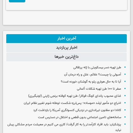
آخرین اخبار
اخبار پربازدید
داغ‌ترین خبرها
طرز تهیه دسر بیسکویتی با ژله پرتقالی
آمبولی پا چیست؟ علائم، علل و راه درمان آن
آیا تا به حال هواری پلو به گوشتان خورده است؟
صفر تا ۱۰۰ طرز تهیه شکلات آلمانی
غذای محبوب پاندای کونگ فوکار/ طرز تهیه کوفته برنجی ژاپنی (اونیگیری)
اخراج دو مأمور ارشد «موساد»؛ پس‌لرزه شکست توطئه شوم تغییر نظام ایران
کانادا دو مظنون تیراندازی در نزدیکی کنسولگری آمریکا را بازداشت کرد
سامانه‌های تامین اجتماعی بدون قطعی و اختلال در دسترس است
پزشکیان: باید افراد کارآمدتر را به کار گرفت/ کاری می کنیم در معیشت مردم مشکلی پیش
نیاید