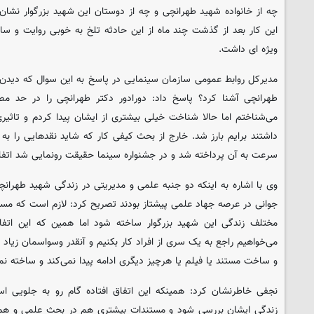
چه از خانواده شهید طهرانچی و چه از دوستان این شهید بزرگوار نشان م
این کار بعد از گذشت چند ماه از این حادثه تلخ به خوبی روایت و س
ویژه ای داشت.
مدیرکل روابط عمومی سازمان سینمایی در پاسخ به این سوال که دیدن ا
طهرانچی آشنا کرد؟ پاسخ داد: دورادور دکتر طهرانچی را در حد مصا
می‌شناختم اما حالا شناخت خیلی بیشتری از ایشان پیدا کردم و تاثیر
داشتند برایم بارز شد. خارج از بحث کیفی کار که شاید نقدهایی را به 
سرعت به آن پرداخته شد و در جشنواره سینما حقیقت رونمایی شد اتفا
وی با اشاره به اینکه دو جنبه علمی و مدیریتی در زندگی شهید طهران
جوانی در عرصه جهاد علمی پیشتاز بودند تصریح کرد: لازم است که م
مختلف زندگی این شهید بزرگوار ساخته شود اما همین که این اتف
می‌خواهیم راجع به یک سری از افراد کار بکنیم و آنقدر وسواسمان زیاد
و ساخت مستند یا فیلم یا هرچیز دیگری ادامه پیدا نمی‌کند و ساخته نم
نجفی خاطرنشان کرد: همینکه این اتفاق افتاده گام رو به جلویی است.
زندگی ایشان بررسی شود و مستندات بیشتری هم در بحث علمی و هم 