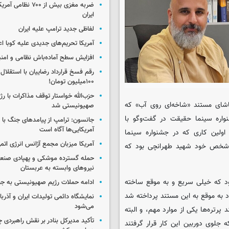
ضربه مغزی بیش از ۷۰۰ 
ایران
لفاظی جدید ترامپ علیه ایران
آمریکا تحریم‌های جدیدی علیه کوبا اع
افزایش سطح آماده‌باش نظامی و امنی
رقم فسخ قرارداد رضاییان با استقلال
۱۰۰میلیون تومان!
حزب‌الله خواستار توقف مذاکرات با رژ
شای مستند «شاخه‌ای روی آب» که
صهیونیستی شد
اره سینما حقیقت در گفت‌وگو با
جانسون: ترامپ از پیامدهای جنگ با ای
آمریکایی‌ها آگاه است
ولین کاری که در جشنواره سینما
آمریکا میزبان مجمع آژانس انرژی اتم
 شخص خود شهید طهرانچی بود که
حمله گسترده موشکی و پهپادی صنعا
نیروهای وابسته به عربستان
ود که خیلی سریع و به موقع ساخته
ادامه حملات رژیم صهیونیستی به جن
به موقع به این مستند پرداخته شد
نمایشگاه دائمی تولیدات ایران و آذربای
می‌شود
رتره‌ها یکی از موارد مهم، و البته
تأکید مدیرکل بنادر بر نقش راهبردی چا
جلوی دوربین این کار قرار گرفتند