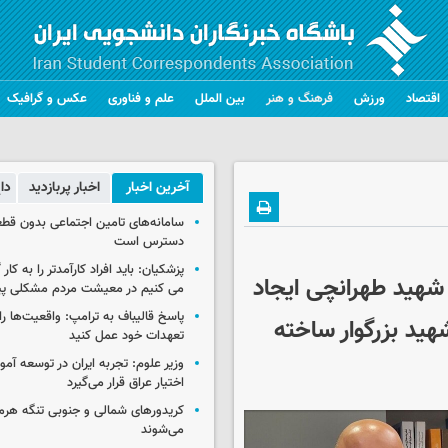
اقتصاد
ورزش
فرهنگ و هنر
بین الملل
علم و فناوری
عکس و گرافیک
آخرین اخبار
اخبار پربازدید
دا
سامانه‌های تامین اجتماعی بدون قطع
دسترس است
پزشکیان: باید افراد کارآمدتر را به کار
شهید طهرانچی ایجاد
می کنیم در معیشت مردم مشکلی پی
پاسخ قالیباف به ترامپ: واقعیت‌ها را 
هید بزرگوار ساخته
تعهدات خود عمل کنید
وزیر علوم: تجربه ایران در توسعه آم
اختیار عراق قرار می‌گیرد
کریدورهای شمالی و جنوبی تنگه هر
می‌شوند