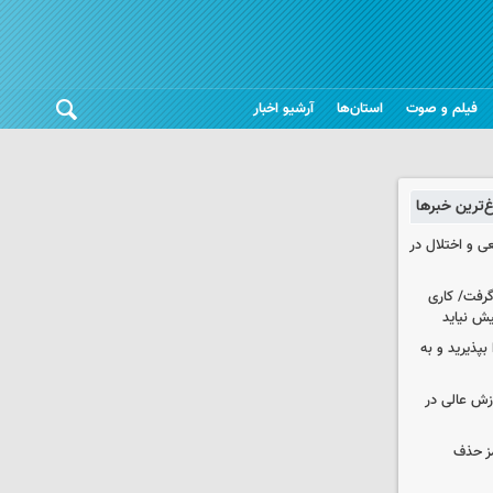
فیلم و صوت
استان‌ها
آرشیو اخبار
غ‌ترین خبرها
ی و اختلال در
 گرفت/ کاری
ش نیاید
بپذیرید و به
وزش عالی در
مز حذف