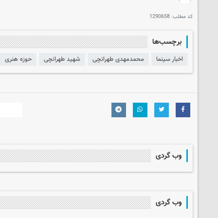
کد مطلب:
1290658
برچسب‌ها
اخبار سینما
محمدمهدی طهرانچی
شهید طهرانچی
حوزه هنری
وب گردی
وب گردی