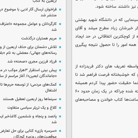
اربعین به کتاب
 نیز داشتند ساخته شود.
فراخوان ارسال آثار ادبی با موضوع «
منتشر شد
ینمایی که در دانشگاه شهید بهشتی
کارگردانان و عوامل مجموعه «اعتراف 
کر خیرشان زیاد مطرح میشد و آقای
شد
از کوچکترین اتفاقاتی در حد ایجاد
مریم همتیان درگذشت
مه امور را تا حصول نتیجه پیگیری
تلاش دشمنان برای حذف اربعین از وی
رسانه‌های جهانی/ معضلی به نام «بلا
فرزاد فرزین مجری «صحنه» شد
سطه تعریف های دکتر فریدزاده از
پیش بینی استقرار ۳هزار مو
و که خوشبختانه فرصت فراهم شد تا
«جاماندگان ابعین»/ آغاز مراسم از ساعت ۶
ینما حقیقت حضور پیدا کردم همیشه
کمک‌های مردمی؛ از توسعه حرم‌ها تا 
اشتغال
انتخاب و علاقه‌ام تماشای مستندی بوده که راجع به افراد مختلف ساخته شده چراکه در یک زمان حدود ۶۰
سینماها روز اربعین تعطیل هستند
ساعت‌ها کتاب خواندن و مصاحبه‌های
کلاغ و یک تریلر سیاسی متفاوت
پانصد و پنجاه و ششمین کاغذخبر ایس
شد
«سرسره بازی» کتابی برای حل تعارض 
موقعیت‌های روزمره کودکان