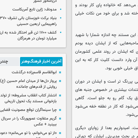
دریامحور کشور
ی‌دهد که خانواده پای کار بودند و
مدودف: ژاپن تابع آمریکاست
اخته شد و برای خود من نکات خیلی
راهپیمایی اربعین حسینی
ین مستند چه اندازه شمارا با شهید
میلیارد تومان در هرمزگان
حبه‌هایی که از ایشان دیده بودم
ی که ایشان در روند علمی کشورمان
آن وارد دانست کلیت کار که به این
آخرین اخبار فرهنگ‌وهنر
چندرس
ق خیلی خوبی بود.
ابوالقاسم قاسم‌زاده درگذشت
پرواز دل‌ها از میدان امام حسین (ع) ت
چی پررنگ تر است و ایشان در دوران
روایتی از قدم‌های جامانده
ستندات بیشتری در خصوص جنبه های
انتشار کتاب انقلاب مشروطه؛ از تولد 
اق یک گام رو به جلو است. گاهی
بازخوانی مستند یک تحول تاریخی
 می‌شود که کار در نطفه خفه می‌شود
چرا سینماگران توقع مصونیت قضایی 
ی‌شود.
گریم متفاوت عموپورنگ را در سریال ج
ببینید + عکس
 امیدواریم بعدا از زوایای دیگری
«از تو می‌خوانم، با تو می‌مانم»؛ دعو
در بحث مدیریتی ایشان که دورانی