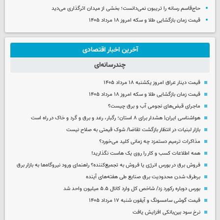
حاج‌قاسم رسانه را تریبون نمی‌دانست؛ بخشی از میدان اثرگذاری می‌دید
قیمت زمان بازگشایی طلا و سکه امروز ۱۸ مرداد ۱۴۰۵
آخرین اخبار اقتصادی
چندرسانه‌ای
قیمت دینار عراق امروز یکشنبه ۱۸ مرداد ۱۴۰۵
قیمت زمان بازگشایی طلا و سکه امروز ۱۸ مرداد ۱۴۰۵
ماجرای قبض‌های نجومی آب و برق چیست؟
هواشناسی ایران| هشدار برای ۸ استان؛ رگبار، رعد و برق و گرد و خاک در راه است
بازار لبنیات در انتظار بازگشت تقاضا/ شوک قیمتی به صلاح نیست
مذاکرات ترمیم دستمزد چه زمانی کلید می‌خورد؟
همه اطلاعات کسب‌ و کار را روی یک هاست نگذارید!
فروش برق در بورس انرژی یا فروش به تجمیع‌کننده؟ راهنمای ورود نیروگاه‌ها به بازار برق
برطرف شدن محدودیت‌ برق صنایع طی هفته‌های آینده
بورس دوباره رکورد زد/ شاخص کل وارد کانال ۵.۵ میلیون واحد شد
قیمت گوشی سامسونگ و آیفون شنبه ۱۷ مرداد ۱۴۰۵
نرخ سود بین‌بانکی افزایش یافت