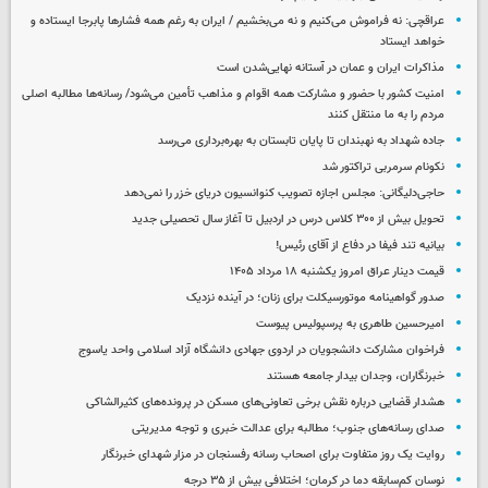
عراقچی: نه فراموش می‌کنیم و نه می‌بخشیم / ایران به رغم همه فشارها پابرجا ایستاده و
خواهد ایستاد
مذاکرات ایران و عمان در آستانه نهایی‌شدن است
امنیت کشور با حضور و مشارکت همه اقوام و مذاهب تأمین می‌شود/ رسانه‌ها مطالبه اصلی
مردم را به ما منتقل کنند
جاده شهداد به نهبندان تا پایان تابستان به بهره‌برداری می‌رسد
نکونام سرمربی تراکتور شد
حاجی‌دلیگانی: مجلس اجازه تصویب کنوانسیون دریای خزر را نمی‌دهد
تحویل بیش از ۳۰۰ کلاس درس در اردبیل تا آغاز سال تحصیلی جدید
بیانیه تند فیفا در دفاع از آقای رئیس!
قیمت دینار عراق امروز یکشنبه ۱۸ مرداد ۱۴۰۵
صدور گواهینامه موتورسیکلت برای زنان؛ در آینده نزدیک
امیرحسین طاهری به پرسپولیس پیوست
فراخوان مشارکت دانشجویان در اردوی جهادی دانشگاه آزاد اسلامی واحد یاسوج
خبرنگاران، وجدان بیدار جامعه هستند
هشدار قضایی درباره نقش برخی تعاونی‌های مسکن در پرونده‌های کثیرالشاکی
صدای رسانه‌های جنوب؛ مطالبه برای عدالت خبری و توجه مدیریتی
روایت یک روز متفاوت برای اصحاب رسانه رفسنجان در مزار شهدای خبرنگار
نوسان کم‌سابقه دما در کرمان؛ اختلافی بیش از ۳۵ درجه