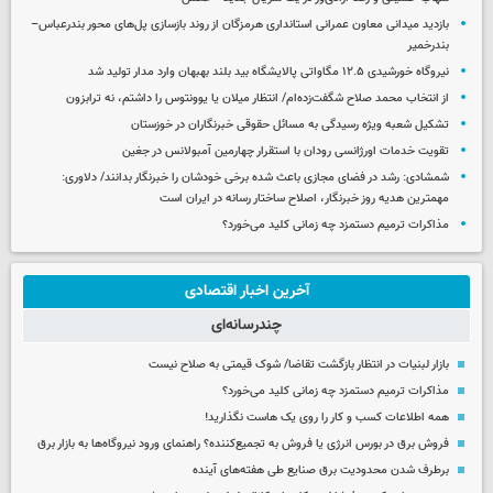
بازدید میدانی معاون عمرانی استانداری هرمزگان از روند بازسازی پل‌های محور بندرعباس–
بندرخمیر
نیروگاه خورشیدی ۱۲.۵ مگاواتی پالایشگاه بید بلند بهبهان وارد مدار تولید شد
از انتخاب محمد صلاح شگفت‌زده‌ام/ انتظار میلان یا یوونتوس را داشتم، نه ترابزون
تشکیل شعبه ویژه رسیدگی به مسائل حقوقی خبرنگاران در خوزستان
تقویت خدمات اورژانسی رودان با استقرار چهارمین آمبولانس در جغین
شمشادی: رشد در فضای مجازی باعث شده برخی خودشان را خبرنگار بدانند/ دلاوری:
مهمترین هدیه‌ روز خبرنگار، اصلاح ساختار رسانه در ایران است
مذاکرات ترمیم دستمزد چه زمانی کلید می‌خورد؟
آخرین اخبار اقتصادی
چندرسانه‌ای
بازار لبنیات در انتظار بازگشت تقاضا/ شوک قیمتی به صلاح نیست
مذاکرات ترمیم دستمزد چه زمانی کلید می‌خورد؟
همه اطلاعات کسب‌ و کار را روی یک هاست نگذارید!
فروش برق در بورس انرژی یا فروش به تجمیع‌کننده؟ راهنمای ورود نیروگاه‌ها به بازار برق
برطرف شدن محدودیت‌ برق صنایع طی هفته‌های آینده