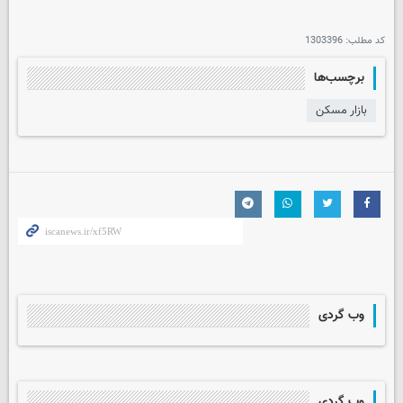
کد مطلب:
1303396
برچسب‌ها
بازار مسکن
وب گردی
وب گردی