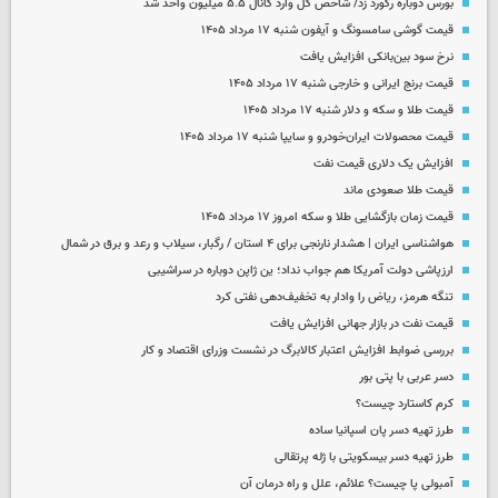
بورس دوباره رکورد زد/ شاخص کل وارد کانال ۵.۵ میلیون واحد شد
قیمت گوشی سامسونگ و آیفون شنبه ۱۷ مرداد ۱۴۰۵
نرخ سود بین‌بانکی افزایش یافت
قیمت برنج ایرانی و خارجی شنبه ۱۷ مرداد ۱۴۰۵
قیمت طلا و سکه و دلار شنبه ۱۷ مرداد ۱۴۰۵
قیمت محصولات ایران‌خودرو و سایپا شنبه ۱۷ مرداد ۱۴۰۵
افزایش یک دلاری قیمت نفت
قیمت طلا صعودی ماند
قیمت زمان بازگشایی طلا و سکه امروز ۱۷ مرداد ۱۴۰۵
هواشناسی ایران | هشدار نارنجی برای ۴ استان / رگبار، سیلاب و رعد و برق در شمال
ارزپاشی دولت آمریکا هم جواب نداد؛ ین ژاپن دوباره در سراشیبی
تنگه هرمز، ریاض را وادار به تخفیف‌دهی نفتی کرد
قیمت نفت در بازار جهانی افزایش یافت
بررسی ضوابط افزایش اعتبار کالابرگ در نشست وزرای اقتصاد و کار
دسر عربی با پتی بور
کرم کاستارد چیست؟
طرز تهیه دسر پان اسپانیا ساده
طرز تهیه دسر بیسکویتی با ژله پرتقالی
آمبولی پا چیست؟ علائم، علل و راه درمان آن