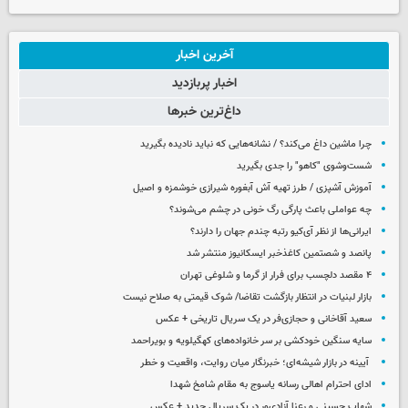
آخرین اخبار
اخبار پربازدید
داغ‌ترین خبرها
چرا ماشین داغ می‌کند؟ / نشانه‌هایی که نباید نادیده بگیرید
شست‌وشوی "کاهو" را جدی بگیرید
آموزش آشپزی / طرز تهیه آش آبغوره شیرازی خوشمزه و اصیل
چه عواملی باعث پارگی رگ خونی در چشم می‌شوند؟
ایرانی‌ها از نظر آی‌کیو رتبه چندم جهان را دارند؟
پانصد و شصتمین کاغذخبر ایسکانیوز منتشر شد
۴ مقصد دلچسب برای فرار از گرما و شلوغی تهران
بازار لبنیات در انتظار بازگشت تقاضا/ شوک قیمتی به صلاح نیست
سعید آقاخانی و حجازی‌فر در یک سریال تاریخی + عکس
سایه سنگین خودکشی بر سر خانواده‌های کهگیلویه و بویراحمد
آیینه در بازار شیشه‌ای؛ خبرنگار میان روایت، واقعیت و خطر
ادای احترام اهالی رسانه یاسوج به مقام شامخ شهدا
شهاب حسینی و رعنا آزادی‌ور در یک سریال جدید + عکس