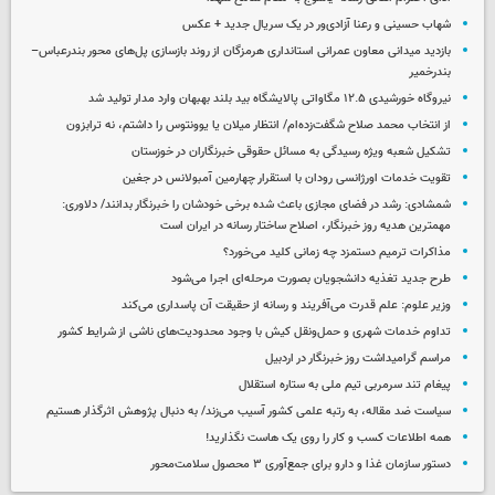
شهاب حسینی و رعنا آزادی‌ور در یک سریال جدید + عکس
بازدید میدانی معاون عمرانی استانداری هرمزگان از روند بازسازی پل‌های محور بندرعباس–
بندرخمیر
نیروگاه خورشیدی ۱۲.۵ مگاواتی پالایشگاه بید بلند بهبهان وارد مدار تولید شد
از انتخاب محمد صلاح شگفت‌زده‌ام/ انتظار میلان یا یوونتوس را داشتم، نه ترابزون
تشکیل شعبه ویژه رسیدگی به مسائل حقوقی خبرنگاران در خوزستان
تقویت خدمات اورژانسی رودان با استقرار چهارمین آمبولانس در جغین
شمشادی: رشد در فضای مجازی باعث شده برخی خودشان را خبرنگار بدانند/ دلاوری:
مهمترین هدیه‌ روز خبرنگار، اصلاح ساختار رسانه در ایران است
مذاکرات ترمیم دستمزد چه زمانی کلید می‌خورد؟
طرح جدید تغذیه دانشجویان بصورت مرحله‌ای اجرا می‌شود
وزیر علوم: علم قدرت می‌آفریند و رسانه از حقیقت آن پاسداری می‌کند
تداوم خدمات شهری و حمل‌ونقل کیش با وجود محدودیت‌های ناشی از شرایط کشور
مراسم گرامیداشت روز خبرنگار در اردبیل
پیغام تند سرمربی تیم ملی به ستاره استقلال
سیاست ضد مقاله، به رتبه علمی کشور آسیب می‌زند/ به دنبال پژوهش اثرگذار هستیم
همه اطلاعات کسب‌ و کار را روی یک هاست نگذارید!
دستور سازمان غذا و دارو برای جمع‌آوری ۳ محصول سلامت‌محور