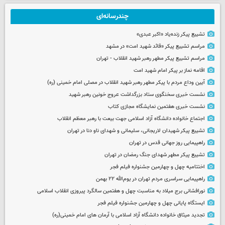
چندرسانه‌ای
تشییع پیکر زنده‌یاد «اکبر عبدی»
مراسم تشییع پیکر «قائد شهید امت» در مشهد
مراسم تشییع پیکر مطهر رهبر شهید انقلاب - تهران
اقامه نماز بر پیکر امام شهید امت
آیین وداع مردم با پیکر مطهر رهبر شهید انقلاب در مصلی امام خمینی (ره)
نشست خبری سخنگوی ستاد بزرگداشت عروج خونین رهبر شهید
نشست خبری هفتمین نمایشگاه مجازی کتاب
اجتماع خانواده دانشگاه آزاد اسلامی جهت بیعت با رهبر معظم انقلاب
تشییع پیکر شهیدان لاریجانی، سلیمانی و شهدای ناو دنا در تهران
راهپیمایی روز جهانی قدس در تهران
تشییع پیکر مطهر شهدای جنگ رمضان در تهران
اختتامیه چهل و چهارمین جشنواره فیلم فجر
راهپیمایی سراسری مردم تهران در یوم‌الله ۲۲ بهمن
نورافشانی برج میلاد به مناسبت چهل‌ و هفتمین سالگرد پیروزی انقلاب اسلامی
ایستگاه پایانی چهل و چهارمین جشنواره فیلم فجر
تجدید میثاق خانواده دانشگاه آزاد اسلامی با آرمان های امام خمینی(ره)