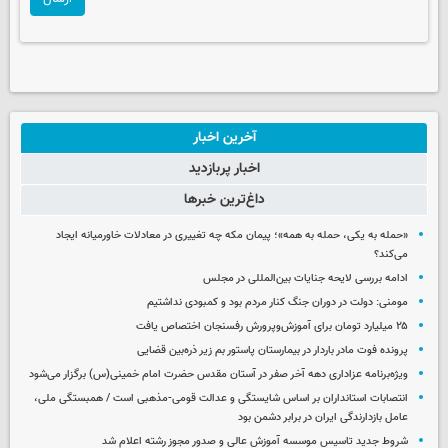
آخرین اخبار
اخبار پربازدید
داغ‌ترین خبرها
«حمله به یکی، حمله به همه»؛ پیمان مکه چه تغییری در معادلات خاورمیانه ایجاد
می‌کند؟
ادامه بررسی لایحه جنایات بین‌المللی در مجلس
مومنی: دولت در دوران جنگ کنار مردم بود و کمبودی نداشتیم
۲۵ میلیارد تومان برای آموزش‌وپرورش رفسنجان اختصاص یافت
پرونده فوت مادر باردار در بیمارستان پاستور بم زیر ذره‌بین قضایی
ویژه‌برنامه عزاداری دهه آخر صفر در آستان مقدس حضرت امام خمینی(س) برگزار می‌شود
انتصابات استانداران بر اساس شایستگی و عدالت قومی-مذهبی است / همبستگی ملی،
عامل بازدارندگی ایران در برابر دشمن بود
شروط جدید تاسیس موسسه آموزش عالی و صدور مجوز رشته اعلام شد