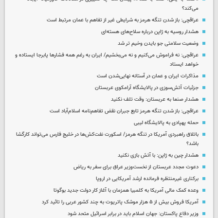
می‌کند؟
عراقچی: باز شدن تنگه هرمز به شرایطی غیر از تفاهم با عمان مرتبط است
هشدار روسیه به ژاپن درباره سلاح‌های هسته‌ای
وضعیت سلامتی جو بایدن وخیم تر شد
عراقچی: نه فراموش می‌کنیم و نه می‌بخشیم/ ایران به رغم همه فشارها پابرجا ایستاده و
خواهد ایستاد
مذاکرات ایران و عمان در آستانه نهایی‌شدن است
جزئیات آتش‌سوزی در پالایشگاه آرامکوی عربستان
هشدار صنعا به عربستان: وقت تلف نکنید
عراقچی: باز شدن تنگه هرمز تابع جبران نقض تفاهم‌نامه اسلام‌آباد است
حمله پهپادی به پالایشگاه لیبی
باتلاق راهبردی آمریکا در تنگه هرمز/ اسکورت نفت‌کش‌ها در خلیج فارس می‌تواند کارگشا
باشد؟
هشدار چین به ژاپن: با آتش بازی نکنید
دعوت مجدد عربستان از نخست‌وزیر عراق برای سفر به ریاض
برکناری غیرمنتظره فرمانده ارشد آمریکایی در اروپا
وعده کمک مالی آمریکا به کلمبیا همزمان با آغاز کار دولت جدید بوگوتا
آمریکا فروش بیش از ۵ هزار موشک پاتریوت به چند کشور عربی را تائید کرد
وزیر دفاع پاکستان: جهان اسلام باید در برابر اسرائیل متحد شود