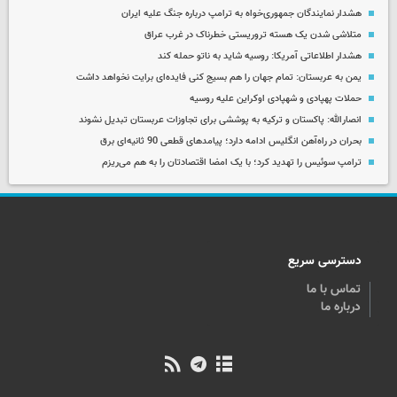
هشدار نمایندگان جمهوری‌خواه به ترامپ درباره جنگ علیه ایران
متلاشی شدن یک هسته تروریستی خطرناک در غرب عراق
هشدار اطلاعاتی آمریکا: روسیه شاید به ناتو حمله کند
یمن به عربستان: تمام جهان را هم بسیج کنی فایده‌ای برایت نخواهد داشت
حملات پهپادی و شهپادی اوکراین علیه روسیه
انصارالله: پاکستان و ترکیه به پوششی برای تجاوزات عربستان تبدیل نشوند
بحران در راه‌آهن انگلیس ادامه دارد؛ پیامدهای قطعی 90 ثانیه‌ای برق
ترامپ سوئیس را تهدید کرد؛ با یک امضا اقتصادتان را به هم می‌ریزم
دسترسی سریع
تماس با ما
درباره ما