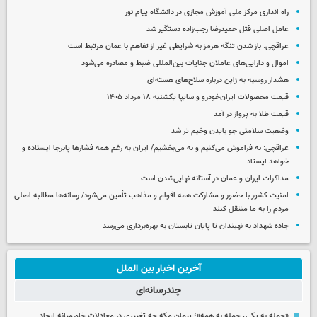
راه اندازی مرکز ملی آموزش مجازی در دانشگاه پیام نور
عامل اصلی قتل حمیدرضا رجب‌زاده دستگیر شد
عراقچی: باز شدن تنگه هرمز به شرایطی غیر از تفاهم با عمان مرتبط است
اموال و دارایی‌های عاملان جنایات بین‌المللی ضبط و مصادره می‌شود
هشدار روسیه به ژاپن درباره سلاح‌های هسته‌ای
قیمت محصولات ایران‌خودرو و سایپا یکشنبه ۱۸ مرداد ۱۴۰۵
قیمت طلا به پرواز در آمد
وضعیت سلامتی جو بایدن وخیم تر شد
عراقچی: نه فراموش می‌کنیم و نه می‌بخشیم/ ایران به رغم همه فشارها پابرجا ایستاده و
خواهد ایستاد
مذاکرات ایران و عمان در آستانه نهایی‌شدن است
امنیت کشور با حضور و مشارکت همه اقوام و مذاهب تأمین می‌شود/ رسانه‌ها مطالبه اصلی
مردم را به ما منتقل کنند
جاده شهداد به نهبندان تا پایان تابستان به بهره‌برداری می‌رسد
آخرین اخبار بین الملل
چندرسانه‌ای
«حمله به یکی، حمله به همه»؛ پیمان مکه چه تغییری در معادلات خاورمیانه ایجاد