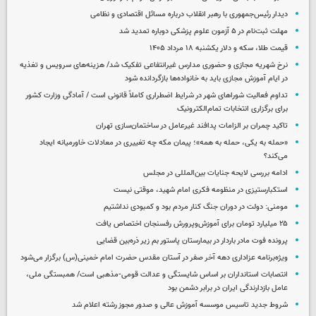
دیدار رئیس‌جمهوری با رهبر انقلاب درباره مسائل اقتصادی و نظامی
مهلت ثبت‌نام در ۵ آزمون علوم پزشکی دوباره تمدید شد
قیمت طلا، سکه و دلار یکشنبه ۱۸ مرداد ۱۴۰۵
نرخ شهریه مجازی و حضوری مدارس غیرانتفاعی تفکیک شد/ هزینه‌های سرویس و تغذیه
در ایام آموزش مجازی باید به خانواده‌ها بازگردانده شود
تداوم فعالیت شوراهای شهر در شرایط اضطراری کاملاً قانونی است / آمادگی وزارت کشور
برای برگزاری انتخابات تمام‌الکترونیک
تاکید چمران بر الزامات پدافند غیرعامل در ساختمان‌سازی تهران
«حمله به یکی، حمله به همه»؛ پیمان مکه چه تغییری در معادلات خاورمیانه ایجاد
می‌کند؟
ادامه بررسی لایحه جنایات بین‌المللی در مجلس
استکبارستیزی در منظومه فکری امام شهید، موقتی نیست
مومنی: دولت در دوران جنگ کنار مردم بود و کمبودی نداشتیم
۲۵ میلیارد تومان برای آموزش‌وپرورش رفسنجان اختصاص یافت
پرونده فوت مادر باردار در بیمارستان پاستور بم زیر ذره‌بین قضایی
ویژه‌برنامه عزاداری دهه آخر صفر در آستان مقدس حضرت امام خمینی(س) برگزار می‌شود
انتصابات استانداران بر اساس شایستگی و عدالت قومی-مذهبی است/ همبستگی ملی،
عامل بازدارندگی ایران در برابر دشمن بود
شروط جدید تاسیس موسسه آموزش عالی و صدور مجوز رشته اعلام شد