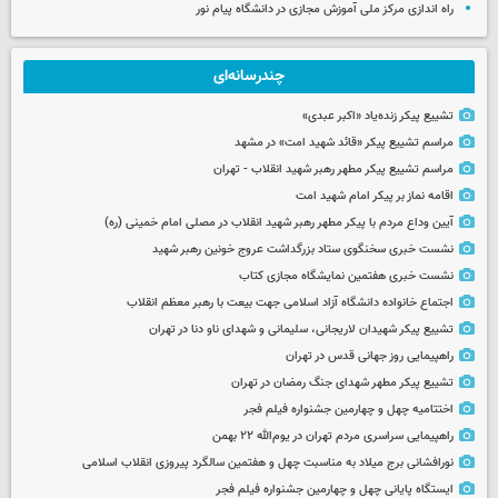
راه اندازی مرکز ملی آموزش مجازی در دانشگاه پیام نور
چندرسانه‌ای
تشییع پیکر زنده‌یاد «اکبر عبدی»
مراسم تشییع پیکر «قائد شهید امت» در مشهد
مراسم تشییع پیکر مطهر رهبر شهید انقلاب - تهران
اقامه نماز بر پیکر امام شهید امت
آیین وداع مردم با پیکر مطهر رهبر شهید انقلاب در مصلی امام خمینی (ره)
نشست خبری سخنگوی ستاد بزرگداشت عروج خونین رهبر شهید
نشست خبری هفتمین نمایشگاه مجازی کتاب
اجتماع خانواده دانشگاه آزاد اسلامی جهت بیعت با رهبر معظم انقلاب
تشییع پیکر شهیدان لاریجانی، سلیمانی و شهدای ناو دنا در تهران
راهپیمایی روز جهانی قدس در تهران
تشییع پیکر مطهر شهدای جنگ رمضان در تهران
اختتامیه چهل و چهارمین جشنواره فیلم فجر
راهپیمایی سراسری مردم تهران در یوم‌الله ۲۲ بهمن
نورافشانی برج میلاد به مناسبت چهل‌ و هفتمین سالگرد پیروزی انقلاب اسلامی
ایستگاه پایانی چهل و چهارمین جشنواره فیلم فجر