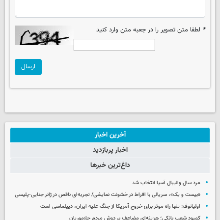
*
لطفا متن تصویر را در جعبه متن وارد کنید
ارسال
آخرین اخبار
اخبار پربازدید
داغ‌ترین خبرها
مرد سال والیبال آسیا انتخاب شد
«بیست و یک»، سریالی با افراط در خشونت نمایشی/ تجربه‌ای ناقص در ژانر جنایی-پلیسی
اولیانوف: تنها راه موثر برای خروج آمریکا از جنگ علیه ایران، دیپلماسی است
کمبود شعب بانکی؛ هزینه‌ای مضاعف بر دوش مردم جازموریان