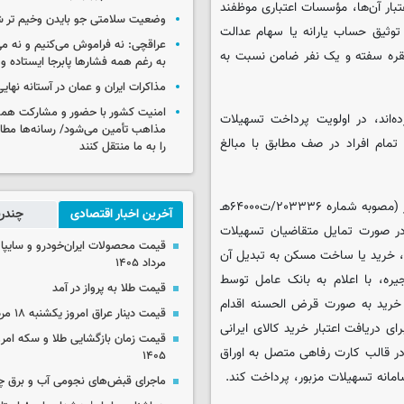
ار آن‌ها، مؤسسات اعتباری موظفند
وضعیت سلامتی جو بایدن وخیم تر 
مله با توثیق حساب یارانه یا سهام عدالت
عراقچی: نه فراموش می‌کنیم و نه می
 فقره سفته و یک نفر ضامن نسبت به
به رغم همه فشارها پابرجا ایستاده و
مذاکرات ایران و عمان در آستانه نها
امنیت کشور با حضور و مشارکت همه 
ده‌اند، در اولویت پرداخت تسهیلات
مذاهب تأمین می‌شود/ رسانه‌ها مطا
تمام افراد در صف مطابق با مبالغ
را به ما منتقل کنند
با عنایت به ماده (۴۸) ضوابط اجرایی قانون بودجه سال ۱۴۰۵ کل کشور (مصوبه شماره ۲۰۳۳۳۶‏‏‏‏‏‏‏‏‏‏‏‏‏/ت۶۴۰۰۰هـ
آخرین اخبار اقتصادی
چندرس
 مقرر شده است: "در صورت تمایل متقاضیان تسهیلات
ه، خرید یا ساخت مسکن به تبدیل آن
مرداد ۱۴۰۵
یره، با اعلام به بانک عامل توسط
قیمت طلا به پرواز در آمد
 خرید به صورت قرض الحسنه اقدام
قیمت دینار عراق امروز یکشنبه ۱۸ مرداد ۱۴۰۵
ای دریافت اعتبار خرید کالای ایرانی
ر قالب کارت رفاهی متصل به اوراق
۱۴۰۵
انه تسهیلات مزبور، پرداخت کند.
ماجرای قبض‌های نجومی آب و برق 