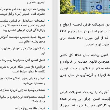
ذره‌بین قضایی
ویژه‌برنامه عزاداری دهه آخر صفر در
حضرت امام خمینی(س) برگزار می‌شو
انتصابات استانداران بر اساس شایست
دی تسهیلات قرض الحسنه ازدواج و
قومی-مذهبی است / همبستگی ملی،
بازدارندگی ایران در برابر دشمن بود
فرزندآوری و سهیمه هر بانک در سال جاری را به شبکه بانکی ابلاغ کرد. بر این اساس در سال جاری ۴۳۵
شروط جدید تاسیس موسسه آموزش 
همت تسهیلات قرض الحسنه ازدواج و فرزندآوری پرداخت می شود که از این میزان ۳۵۰ همت برای
مجوز رشته اعلام شد
راه اندازی مرکز ملی آموزش مجازی در
نور
طبق اعلام بانک مرکزی، حسب ردیف (۲‏‏‏‏‏‏‏‏‏‏‏‏‏‏‏‏‏‏‏‏‏‏-۱‏‏‏‏‏‏‏‏‏‏‏‏‏‏‏‏‏‏‏‏‏‏-۵) جدول الزامات مصارف قانون بودجه سال ۱۴۰۵ کل کشور
عامل اصلی قتل حمیدرضا رجب‌زاده 
۱) قانون بودجه سال ۱۴۰۴ کل کشور و همچنین قانون حمایت از خانواده و
عراقچی: باز شدن تنگه هرمز به شرایط
۱۴۰)، "حداقل مبلغ تسهیلات قرض الحسنه مذکور در قوانین از جمله قوانین
تفاهم با عمان مرتبط است
 الحسنه ازدواج و فرزندآوری در سال جاری
اموال و دارایی‌های عاملان جنایات بی
و مصادره می‌شود
هشدار روسیه به ژاپن درباره سلاح‌ه
ور یادآور می شود: "اولویت با پرداخت تسهیلات قرض
لیت حُسن اجرای این بند بر عهده
مرداد ۱۴۰۵
و کارکنان ذی ربط می باشد. پس از
قیمت طلا به پرواز در آمد