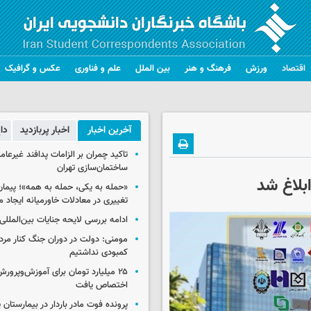
اقتصاد
ورزش
فرهنگ و هنر
بین الملل
علم و فناوری
عکس و گرافیک
آخرین اخبار
اخبار پربازدید
دا
تاکید چمران بر الزامات پدافند غیرعام
ساختمان‌سازی تهران
ابلاغ شد
«حمله به یکی، حمله به همه»؛ پیما
تغییری در معادلات خاورمیانه ایجاد م
ادامه بررسی لایحه جنایات بین‌الملل
مومنی: دولت در دوران جنگ کنار مردم
کمبودی نداشتیم
۲۵ میلیارد تومان برای آموزش‌وپرو
اختصاص یافت
پرونده فوت مادر باردار در بیمارستان پ