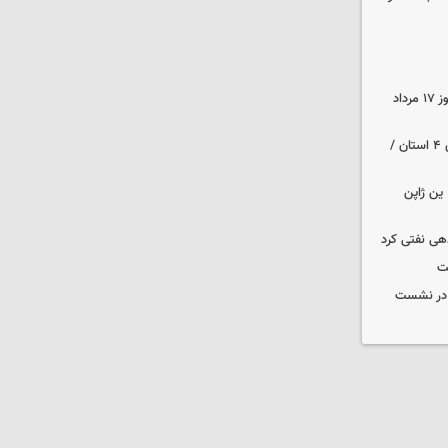
قیمت زمان بازگشایی طلا و سکه امروز ۱۷ مرداد
هواشناسی ایران | هشدار نارنجی برای ۴ استان /
ین ژاپن
دهی نفتی کرد
ت
گ در نشست