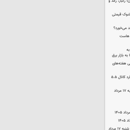
ن| هشدار برای ۸ استان؛ رگبار، رعد و
/ شوک قیمتی
د می‌خورد؟
ک هاست
به
به بازار برق
 هفته‌های
بورس دوباره رکورد زد/ شاخص کل وارد کانال ۵.۵
قیمت گوشی سامسونگ و آیفون شنبه ۱۷ مرداد
قیمت محصولات ایران‌خودرو و سایپا شنبه ۱۷ مرداد