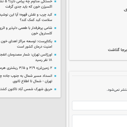
خستگی مداوم
اکسیژن خون که باید جدی گرفت
ک
کبد چرب و نقش قهوه؛ آیا این نوشیدن
سلامت کبد کمک کند؟
شامی پرطرفدار با طعمی دلپذیر و اثری
کلسترول خون
یکتاپرست: توسعه مراکز اهدای خون 
امنیت درمان کشور است
 برجا گذاشت
اورژانس تهران: شمار مصدومان انفجا
۱۸ نفر رسید
۲ زمین‌لرزه ۳/۹ و ۳/۵ ریشتری هرمزگان را لرزاند
انسداد مسیر شمال به جنوب جاده چال
تهران - شمال تا اطلاع ثانوی
حریق شهرک شمس آباد تاکنون کشته
تشر نمی‌شود.