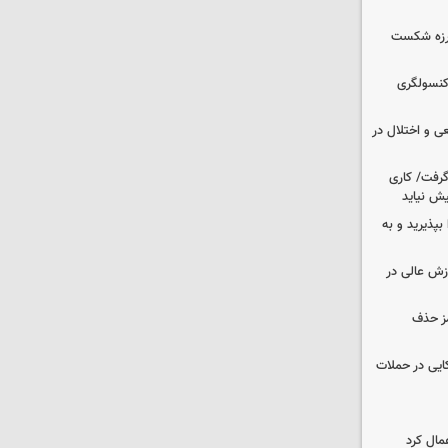
لرزه شکست
 کنسولگری
ی و اختلال در
 گرفت/ کاری
ش نیاید
بپذیرید و به
وزش عالی در
مز حذف
نظامی آمریکایی در حملات
مال کرد