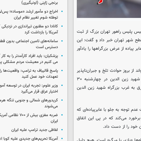
برنجی ژاپنی (اونیگیری)
اخراج دو مأمور ارشد «موساد»؛ پس‌
توطئه شوم تغییر نظام ایران
کانادا دو مظنون تیراندازی در نزدیکی
ئیس پلیس راهور تهران بزرگ از ثبت
آمریکا را بازداشت کرد
منجر به فوت در آخرین هفته اردیبهشت ماه ۱۴۰۵ در سطح شهر تهران خبر داد و گفت: این
سامانه‌های تامین اجتماعی بدون قطع
دسترس است
بر پیاده از عرض بزرگراهها را یادآور
پزشکیان: باید افراد کارآمدتر را به کار
می کنیم در معیشت مردم مشکلی پی
ند از بروز حوادث تلخ و جبران‌ناپذیر
پاسخ قالیباف به ترامپ: واقعیت‌ها را 
تعهدات خود عمل کنید
جلوگیری کند و جان باختن عابرپیاده در سانحه نیمه شب بزرگراه شهید زین الدین در چهارشنبه ۳۰
وزیر علوم: تجربه ایران در توسعه آم
۰ نیمه شب، در مسیر شرق به غرب بزرگراه شهید زین الدین
اختیار عراق قرار می‌گیرد
کریدورهای شمالی و جنوبی تنگه هر
می‌شوند
دم توجه به جلو با عابرپیاده‌ای که
ضربه مغزی بیش از ۷۰۰ 
رخورد می‌کند که در پی این اتفاق
ایران
لفاظی جدید ترامپ علیه ایران
آمریکا تحریم‌های جدیدی علیه کوبا اع
اه‌ها «بازی با مرگ» است. هیچ دلیل