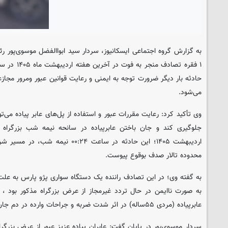
به گزارش گروه اجتماعی ایسکانیوز، سردار سید ابواالفضل موسوی‌پور ر
۱ فقره تصادف 
حادثه‌ بار دیگر ضرورت توجه به ایمنی و رعایت قوانین عبور ومرور مجازعا
می‌شود.
وی تأکید کرد: رعایت مقررات عبور و استفاده از پل‌های عابر پیاده می‌توا
اردیبهشت ۱۴۰۵؛ این حادثه در ساعت ۰:۲۴
محدوده تالار صدف بوقوع پیوست.
به گفته وی؛ در این تصادف راننده یک دستگاه سواری پژو پارس به علت ع
به صورت ناایمن در حال تردد غیرمجاز از عرض بزرگراه مذکور بود ، ب
عابرپیاده (مردی ۵۵ساله) در اثر شدت ضربه و جراحات وارده در دم جان خود را از دست داد.
سردار موسوی‌پور در پایان گفت: عابران پیاده عزیز عبور از عرض بزرگر