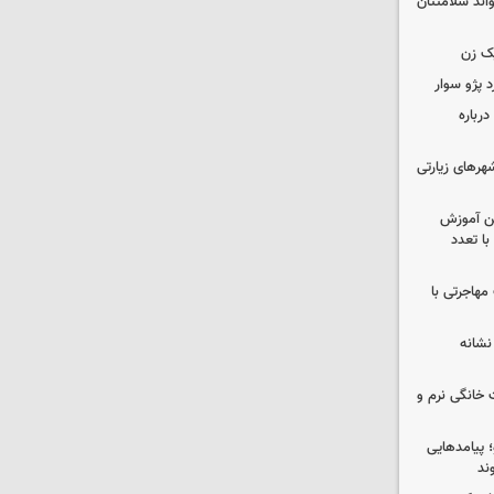
واند سلامتتان
ک زن
رباره
رهای زیارتی
ین آموزش
ا تعدد
مهاجرتی با
نشانه
 خانگی نرم و
 پیامدهایی
ند