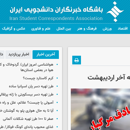
اقتصاد
ورزش
فرهنگ و هنر
بین الملل
علم و فناوری
عکس و گرافیک
آخرین اخبار
اخبار پربازدید
دا
هواشناسی امروز ایران/ گردوخاک و
هوا در بعضی استان‌ها
 آخر اردیبهشت
کرم کاستارد چیست؟
طرز تهیه دسر پان اسپانیا ساده
طرز تهیه دسر بیسکویتی با ژله پرتقال
آمبولی پا چیست؟ علائم، علل و راه د
آیا تا به حال هواری پلو به گوشتان 
صفر تا ۱۰۰ طرز تهیه شکلات آلمانی
غذای محبوب پاندای کونگ فوکار/ طرز