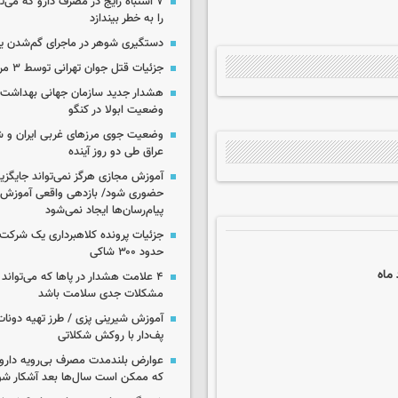
۷ اشتباه رایج در مصرف دارو که می‌ت
را به خطر بیندازد
دستگیری شوهر در ماجرای گم‌شدن ی
جزئیات قتل جوان تهرانی توسط ۳ مرد پژو سوار
هشدار جدید سازمان جهانی بهداشت د
وضعیت ابولا در کنگو
وضعیت جوی مرزهای غربی ایران و شه
عراق طی دو روز آینده
آموزش مجازی هرگز نمی‌تواند جایگز
حضوری شود/ بازدهی واقعی آموزش ب
پیام‌رسان‌ها ایجاد نمی‌شود
جزئیات پرونده کلاهبرداری یک شرکت 
حدود ۳۰۰ شاکی
۴ علامت هشدار در پاها که می‌تواند 
مشکلات جدی سلامت باشد
آموزش شیرینی پزی / طرز تهیه دونات
پف‌دار با روکش شکلاتی
عوارض بلندمدت مصرف بی‌رویه دارو؛
که ممکن است سال‌ها بعد آشکار شو