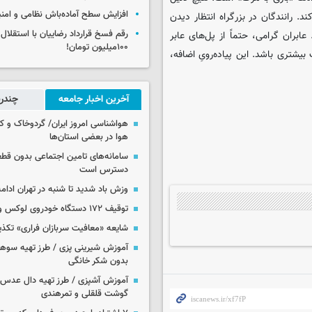
افزایش سطح آماده‌باش نظامی و امنی
ند. رانندگان در بزرگراه انتظار دیدن
رقم فسخ قرارداد رضاییان با استقلال
عابران گرامی، حتماً از پل‌های عابر
۱۰۰میلیون تومان!
شتری باشد. این پیاده‌رویِ اضافه،
آخرین اخبار جامعه
چندرس
هواشناسی امروز ایران/ گردوخاک و
هوا در بعضی استان‌ها
سامانه‌های تامین اجتماعی بدون قطع
دسترس است
وزش باد شدید تا شنبه در تهران ادامه
توقیف ۱۷۲ دستگاه خودروی لوکس و آپارتمان
شایعه «معافیت سربازان فراری» تکذ
آموزش شیرینی پزی / طرز تهیه سوه
بدون شکر خانگی
آموزش آشپزی / طرز تهیه دال عدس 
گوشت قلقلی و تمرهندی