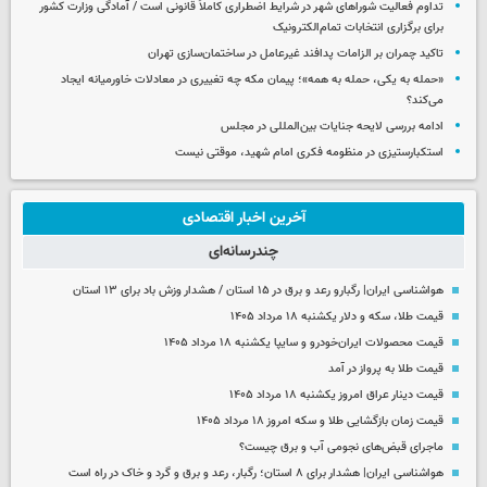
تداوم فعالیت شوراهای شهر در شرایط اضطراری کاملاً قانونی است / آمادگی وزارت کشور
برای برگزاری انتخابات تمام‌الکترونیک
تاکید چمران بر الزامات پدافند غیرعامل در ساختمان‌سازی تهران
«حمله به یکی، حمله به همه»؛ پیمان مکه چه تغییری در معادلات خاورمیانه ایجاد
می‌کند؟
ادامه بررسی لایحه جنایات بین‌المللی در مجلس
استکبارستیزی در منظومه فکری امام شهید، موقتی نیست
آخرین اخبار اقتصادی
چندرسانه‌ای
هواشناسی ایران| رگبارو رعد و برق در ۱۵ استان / هشدار وزش باد برای ۱۳ استان‌
قیمت طلا، سکه و دلار یکشنبه ۱۸ مرداد ۱۴۰۵
قیمت محصولات ایران‌خودرو و سایپا یکشنبه ۱۸ مرداد ۱۴۰۵
قیمت طلا به پرواز در آمد
قیمت دینار عراق امروز یکشنبه ۱۸ مرداد ۱۴۰۵
قیمت زمان بازگشایی طلا و سکه امروز ۱۸ مرداد ۱۴۰۵
ماجرای قبض‌های نجومی آب و برق چیست؟
هواشناسی ایران| هشدار برای ۸ استان؛ رگبار، رعد و برق و گرد و خاک در راه است