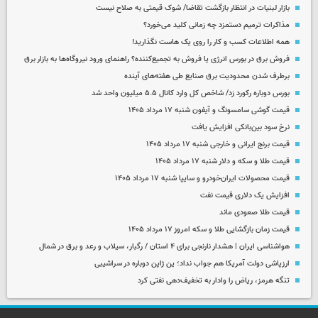
بازار لبنیات در انتظار بازگشت تقاضا/ شوک قیمتی به صلاح نیست
مذاکرات ترمیم دستمزد چه زمانی کلید می‌خورد؟
همه اطلاعات کسب‌ و کار را روی یک هاست نگذارید!
فروش برق در بورس انرژی یا فروش به تجمیع‌کننده؟ راهنمای ورود نیروگاه‌ها به بازار برق
برطرف شدن محدودیت‌ برق صنایع طی هفته‌های آینده
بورس دوباره رکورد زد/ شاخص کل وارد کانال ۵.۵ میلیون واحد شد
قیمت گوشی سامسونگ و آیفون شنبه ۱۷ مرداد ۱۴۰۵
نرخ سود بین‌بانکی افزایش یافت
قیمت برنج ایرانی و خارجی شنبه ۱۷ مرداد ۱۴۰۵
قیمت طلا و سکه و دلار شنبه ۱۷ مرداد ۱۴۰۵
قیمت محصولات ایران‌خودرو و سایپا شنبه ۱۷ مرداد ۱۴۰۵
افزایش یک دلاری قیمت نفت
قیمت طلا صعودی ماند
قیمت زمان بازگشایی طلا و سکه امروز ۱۷ مرداد ۱۴۰۵
هواشناسی ایران | هشدار نارنجی برای ۴ استان / رگبار، سیلاب و رعد و برق در شمال
ارزپاشی دولت آمریکا هم جواب نداد؛ ین ژاپن دوباره در سراشیبی
تنگه هرمز، ریاض را وادار به تخفیف‌دهی نفتی کرد