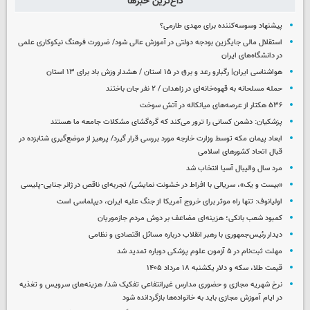
داغ‌ترین خبرها
پیشنهاد وسوسه‌کننده برای مهدی طارمی؟
استقلال مالی جایگزین بودجه دولتی در آموزش عالی شود/ ضرورت فرهنگ نیکوکاری علمی
در دانشگاه‌های ایران
هواشناسی ایران| رگبارو رعد و برق در ۱۵ استان / هشدار وزش باد برای ۱۳ استان‌
حمله مسلحانه به قهوه‌خانه‌ای در زاهدان / ۲ نفر جان باختند
۵۳۶ هکتار از عرصه‌های میانکاله در آتش سوخت
پزشکیان: دشمن کسانی را ترور می‌کند که گره‌گشای مشکلات جامعه ما هستند
ابعاد پیمان مکه توسط وزارت خارجه مورد بررسی قرار گیرد/ پرهیز از موضع‌گیری شتابزده در
قبال اتحاد کشورهای اسلامی
مرد سال والیبال آسیا انتخاب شد
«بیست و یک»، سریالی با افراط در خشونت نمایشی/ تجربه‌ای ناقص در ژانر جنایی-پلیسی
اولیانوف: تنها راه موثر برای خروج آمریکا از جنگ علیه ایران، دیپلماسی است
کمبود شعب بانکی؛ هزینه‌ای مضاعف بر دوش مردم جازموریان
دیدار رئیس‌جمهوری با رهبر انقلاب درباره مسائل اقتصادی و نظامی
مهلت ثبت‌نام در ۵ آزمون علوم پزشکی دوباره تمدید شد
قیمت طلا، سکه و دلار یکشنبه ۱۸ مرداد ۱۴۰۵
نرخ شهریه مجازی و حضوری مدارس غیرانتفاعی تفکیک شد/ هزینه‌های سرویس و تغذیه
در ایام آموزش مجازی باید به خانواده‌ها بازگردانده شود