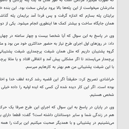
که صورت میگیرد مردمی است به طور مثال ما یک پله پرتابل و تاشو 
مادرشان میخواست از این پله‌ها بالا برود برایش سخت بود. این بنده خ
برایتان پله بسازم که اندازه گرفت و پس فردا آمد برایمان پله گذ
همان جایگاه ساخت و بیشتر کمک ها اینطوری انجام میشود. یکی از دوس
وی در پاسخ به این سوال که آیا شخصا بیست و چهار ساعته در چهارر
داد: در روزهای اول اجرای طرح نیاز به حضور حداکثری خود من بود و مثل
گروه پشتیبان داریم که مثل همان شیفت پرچمداری شیفت پشتیبانی 
پرچمدار می‌ایستند تا اگر مشکلی پیش آمد و اتفاقی افتاد و یا مثلا پرچ
با این شیفت پشتیبانی من هم بهتر به کارهایم میرسم.
خراشادی تصریح کرد: حقیقتاً اگر این قضیه رشد کرده لطف خدا و اخل
بوده است. اگر این کار دیده شده آن کسی که ایده اولیه را داده خیلی
شخص هستیم.
وی در پایان در پاسخ به این سوال که اجرای این طرح صرفا یک حرکت 
هم در زندگی شما و سایر دوستانتان داشته است؟ گفت: قطعا دارای برک
می‌نشینیم در پشتیبانی و با همدیگر صحبت میکنیم این برکت را همه ب