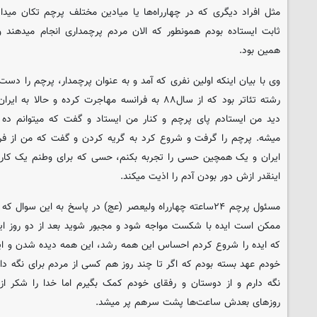
مثل افراد دیگری که در چهارراه‌ها یا میادین مختلف پرچم تکان میدا
ثابت ایستاده بودم همونطور که الان مردم پرچمداری انجام میدهند و
همین بود.
وی با بیان اینکه اولین نفری که آمد و به عنوان پرچمدار، پرچم را دس
رشته تئاتر بود که از سال۸۸ به فرانسه مهاجرت کرده و حا
دید من ایستادم پای پرچم و کنار من ایستاد و گفت که میتوانم ده 
میشه. پرچم را گرفت و شروع کرد به گریه کردن و گفت که من از فرا
ایران و یک همچین حسی را تجربه بکنم، حسی که برای وطنم یک کار
اینقدر ازش دور بودن آدم را اذیت میکند.
مسئول پرچم ۲۴ساعته چهارراه ولیعصر (عج) در پاسخ به این سوا
ممکن است ایده با شکست مواجه شود و مجبور شوید بعد از دو روز ایده
که ایده را شروع کردم احساس این همه رشد، این همه دیده شدن و این
خودم عهد بسته بودم که اگر تا چند روز هم کسی از مردم برای نگه دا
نگه دارم و از دوستان و رفقای خودم کمک بگیرم اما خدا را شکر از 
روزهای بعدش ساعت‌ها پشت سرهم پر میشد.