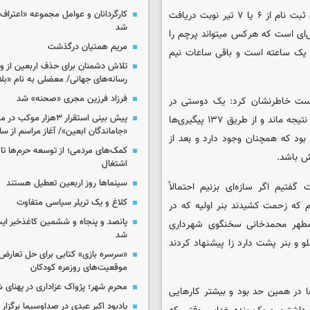
کارگردانان و عوامل مجموعه «اعتراف 
وی با اشاره به اینکه لیست پرچمدارها تا یک ماه آینده پر است و اولین ثبت نام از ۶ یا ۷ تیر نوبت دریافت
شد
‌ای است که هرکس میتواند پرچم را
مریم همتیان درگذشت
در ۲۴ ساعت ۴۲ ثبت نام داریم. بازه ساعت ۳ تا ۹ صبح یک ساعته است و باقی ساعات نیم
تلاش دشمنان برای حذف اربعین از وی
رسانه‌های جهانی/ معضلی به نام «بلا
فرزاد فرزین مجری «صحنه» شد
است خاطرنشان کرد: یک دوستی در
پیش بینی استقرار ۳هزار مو
معاونت عملیات شهرداری منطقه شش داشتم که پیگیری های اولیه بی نتیجه ماند و از طریق ۱۳۷ پیگیری‌ها
«جاماندگان ابعین»/ آغاز مراسم از ساعت ۶
 آهنی بود که همچنان وجود دارد و بعد از
کمک‌های مردمی؛ از توسعه حرم‌ها تا 
ش باشد.
اشتغال
سینماها روز اربعین تعطیل هستند
تیم اگر سازه‌ای بزنیم احتمالاً
کلاغ و یک تریلر سیاسی متفاوت
که زحمت کشیدند بنر اولیه که در
پانصد و پنجاه و ششمین کاغذخبر ایس
طهر محمدخانی سخنگوی شهرداری
شد
و و بنر پشت دارد زا پیشنهاد کردند
«سرسره بازی» کتابی برای حل تعارض 
موقعیت‌های روزمره کودکان
محرم شهر؛ پژواک عزاداری در پهنای 
گان‌ها در همین حد بود و بیشتر کارهایی
یادبود اکبر عبدی در صداوسیما برگزار