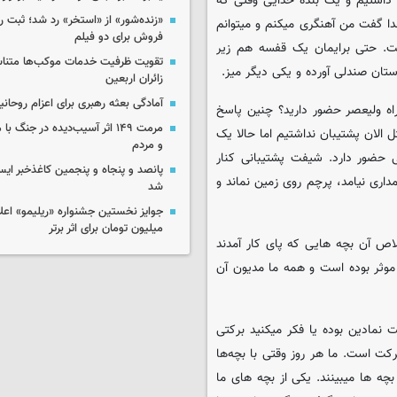
داشتیم و یک بنده خدایی وقتی که
«زنده‌شور» از «استخر» رد شد؛ ثبت رک
دا گفت من آهنگری میکنم و میتوانم
فروش برای دو فیلم
اشت. حتی برایمان یک قفسه هم زیر
تقویت ظرفیت خدمات موکب‌ها متناس
تان صندلی آورده و یکی دیگر میز.
زائران اربعین
آمادگی بعثه رهبری برای اعزام روحانی
اه ولیعصر حضور دارید؟ چنین پاسخ
مرمت ۱۴۹ اثر آسیب‌دیده در جنگ
 الان پشتیبان نداشتیم اما حالا یک
و مردم
حضور دارد. شیفت پشتیبانی کنار
پانصد و پنجاه و پنجمین کاغذخبر ایس
مداری نیامد، پرچم روی زمین نماند و
شد
میلیون تومان برای اثر برتر
اص آن بچه هایی که پای کار آمدند
 موثر بوده است و همه ما مدیون آن
نمادین بوده یا فکر میکنید برکتی
ت است. ما هر روز وقتی با بچه‌ها
چه ها میبینند. یکی از بچه های ما