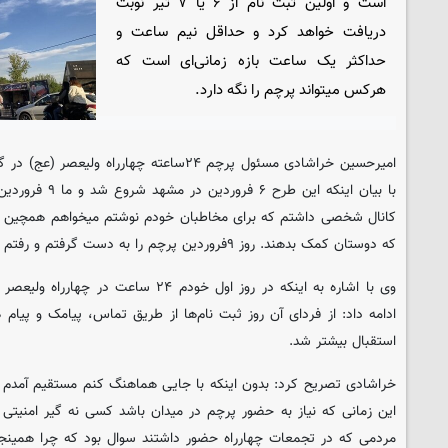
است و اولین ثبت نام از ۶ یا ۷ تیر نوبت
دریافت خواهد کرد و حداقل نیم ساعت و
حداکثر یک ساعت بازه زمانی‌ای است که
هرکس میتواند پرچم را نگه دارد.
امیرحسین خراشادی مسئول پرچم ۲۴ساعته چهارراه و
با بیان اینکه این 
کانال شخصی داشتم که برای مخاطبان خودم نوشتم میخواهم همچین کار
که دوستان کمک بدهند. روز ۹فروردین پرچم را به دست گرفتم و رفتم چهارراه ولیعصر ایستادم.
وی با اشاره به اینکه در روز اول خودم ۲۴ سا
ادامه داد: از فردای آن روز ثبت نام‌ها از طریق تماس، پیامک و پیام 
استقبال بیشتر شد.
خراشادی تصریح کرد: بدون اینکه با جایی هماهنگ کنم مستقیم آمدم چه
این زمانی که نیاز به حضور پرچم در میدان باشد کسی نه گیر امنیتی 
مردمی که در تجمعات چهارراه حضور داشتند سوال بود که چرا همینجو