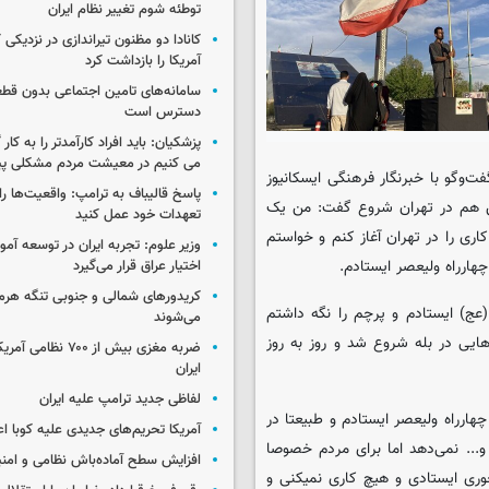
توطئه شوم تغییر نظام ایران
کانادا دو مظنون تیراندازی در نزدیکی
آمریکا را بازداشت کرد
سامانه‌های تامین اجتماعی بدون قطع
دسترس است
پزشکیان: باید افراد کارآمدتر را به کار
می کنیم در معیشت مردم مشکلی پی
لیعصر (عج) در گفت‌وگو با خبرنگار فرهنگی ایسکانیوز
پاسخ قالیباف به ترامپ: واقعیت‌ها را 
طرح ۶ فروردین در مشهد شروع شد و ما ۹ فروردین هم در تهران شروع گفت: من یک
تعهدات خود عمل کنید
ی را در تهران آغاز کنم و خواستم
وزیر علوم: تجربه ایران در توسعه آم
اختیار عراق قرار می‌گیرد
کریدورهای شمالی و جنوبی تنگه هر
عت در چهارراه ولیعصر (عج) ایستادم و پرچم را نگه داشتم
می‌شوند
هایی در بله شروع شد و روز به روز
ضربه مغزی بیش از ۷۰۰ 
ایران
لفاظی جدید ترامپ علیه ایران
ارراه ولیعصر ایستادم و طبیعتا در
آمریکا تحریم‌های جدیدی علیه کوبا اع
و... نمی‌دهد اما برای مردم خصوصا
افزایش سطح آماده‌باش نظامی و امنی
ری ایستادی و هیچ کاری نمیکنی و