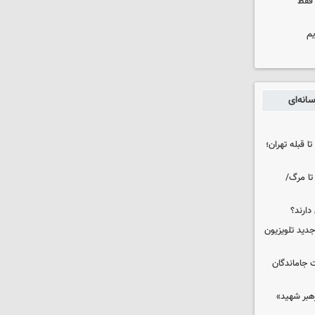
 فقط
یم
انه‌ای
ا قبله تهران؛
تا مرگ/
دارند؟
دید تلویزیون
ت جاماندگان
رهبر شهید»