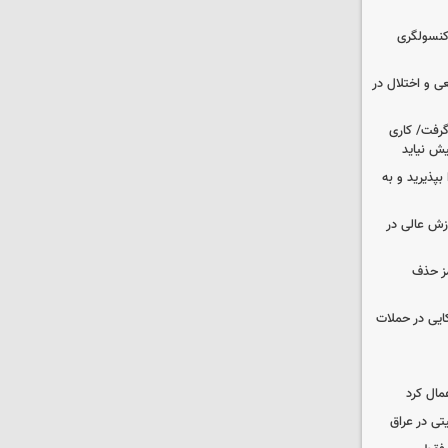
 کنسولگری
ی و اختلال در
 گرفت/ کاری
ش نیاید
بپذیرید و به
وزش عالی در
مز حذف
نظامی آمریکایی در حملات
مال کرد
تی در عراق