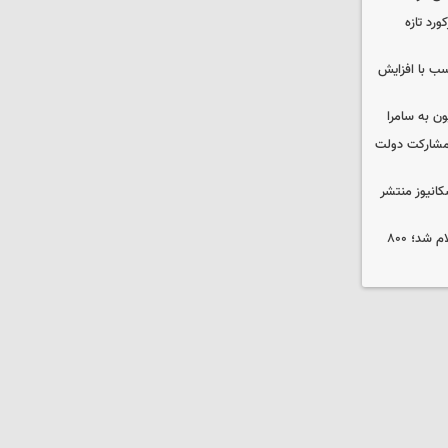
ورد تازه
ب با افزایش
ون به سامرا
 با مشارکت دولت
کانیوز منتشر
جوایز نخستین جشنواره «ریلیمو» اعلام شد؛ ۸۰۰