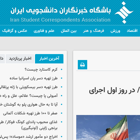
اقتصاد
ورزش
فرهنگ و هنر
بین الملل
علم و فناوری
عکس و گرافیک
آخرین اخبار
اخبار پربازدید
دا
کرم کاستارد چیست؟
طرز تهیه دسر پان اسپانیا ساده
طرز تهیه دسر بیسکویتی با ژله پرتقال
در روز اول اجرای
آمبولی پا چیست؟ علائم، علل و راه د
آیا تا به حال هواری پلو به گوشتان 
صفر تا ۱۰۰ طرز تهیه شکلات آلمانی
غذای محبوب پاندای کونگ فوکار/ طرز
برنجی ژاپنی (اونیگیری)
اخراج دو مأمور ارشد «موساد»؛ پس‌