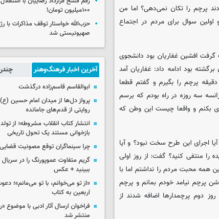
رقم فسخ قرارداد رضاییان با استقلال
دند پرچم را تکان نمی‌دهی؟ اما من
۱۰۰میلیون تومان!
 اولین سوال برای مردم در اجتماع
حزب‌الله خواستار توقف مذاکرات با رژ
صهیونیستی شد
ت گرفت افشین غفاریان بود دانشجوی
لا به ایران برگشته بود ادامه داد: غفاریان آمد
آخرین اخبار فرهنگ‌وهنر
چندرس
دقیقه پرچم را بگیرم و گفتم قطعا
ابوالقاسم قاسم‌زاده درگذشت
نسه سه روزه در راه بودم که برسم
پرواز دل‌ها از میدان امام حسین (ع) ت
ی بکنم و واقعا چیست این وطن که
روایتی از قدم‌های جامانده
انتشار کتاب انقلاب مشروطه؛ از تولد 
بازخوانی مستند یک تحول تاریخی
ل که آیا اجرای این طرح سخت نبود؟ و آیا
چرا سینماگران توقع مصونیت قضایی 
 را منتفی کنید؟ گفت: از روز اولی
گریم متفاوت عموپورنگ را در سریال ج
 همه محبت مردم را نداشتم اما با
ببینید + عکس
شن پرچم نیامد خودم بمانم و پرچم
«از تو می‌خوانم، با تو می‌مانم»؛ دعو
اربعین به کتاب
روز دوم پرچمدارها اضافه شدند از
فراخوان ارسال آثار ادبی با موضوع «
منتشر شد