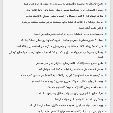
پاسخ قالیباف به ترامپ: واقعیت‌ها را بپذیرید و به تعهدات خود عمل کنید
ربیعی: دلسوزان ایران معتقدند مسیر درست راهبرد وفاق باید ادامه یابد
وزارت اطلاعات: ۲۱ عامل موساد و ۴ عضو باندهای مسلح بازداشت شدند
روایت پزشکیان از اقدامات دولت برای معیشت مردم امشب منتشر می‌شود
ارتش کاملا آماده است
وضعیت سه خلبان عملیات حمله به العدید هنوز مشخص نیست
سپاه: ۸ شرور مسلح شاخص و مرتبط با گروهک‌های تروریستی دستگیر شدند
میراث مشروطه، اتکا به ساختارهای بومی برای خنثی‌سازی توطئه‌های بیگانه است
روحانی: رهبر شهید هیچ‌وقت دنبال جنگ نبودند/ تمام ادعاهای ترامپ، حرف‌های توخالی
است
طرح اصلاح بیمه رانندگان تاکسی‌های اینترنتی روی میز مجلس
پخش قسمت اول مصاحبه پزشکیان به فردا شب موکول شد
دفتر رهبر انقلاب: ادعای واکنش رهبر انقلاب به نامه رئیس جمهور کذب است
پورجمشیدیان: فعالیت مواکب مرزی اربعین تا روز جمعه ادامه دارد
عارف: تمام بدهی کالابرگ به فروشگاه‌ها پرداخت شد
هیئت‌های دانشجویی در اربعین راهی مقتل رهبر شهید شدند
پزشکیان: استعفا نخواهم داد و خواهم ایستاد
پورمحمدی: دولت بر اجرای تعهدات طرف مقابل، محکم ایستادگی کند
مهاجرانی: تردد از گذرگاه چیلات به عراق ۲۸ صفر آغاز می‌شود