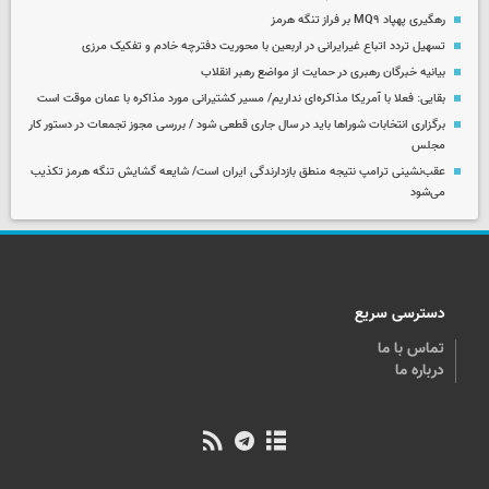
رهگیری پهپاد MQ۹ بر فراز تنگه هرمز
تسهیل تردد اتباع غیرایرانی در اربعین با محوریت دفترچه خادم و تفکیک مرزی
بیانیه خبرگان رهبری در حمایت از مواضع رهبر انقلاب
بقایی: فعلا با آمریکا مذاکره‌ای نداریم/ مسیر کشتیرانی مورد مذاکره با عمان موقت است
برگزاری انتخابات شوراها باید در سال جاری قطعی شود / بررسی مجوز تجمعات در دستور کار
مجلس
عقب‌نشینی ترامپ نتیجه منطق بازدارندگی ایران است/ شایعه گشایش تنگه هرمز تکذیب
می‌شود
دسترسی سریع
تماس با ما
درباره ما