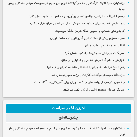
پزشکیان: باید افراد کارآمدتر را به کار گرفت/ کاری می کنیم در معیشت مردم مشکلی پیش
نیاید
پاسخ قالیباف به ترامپ: واقعیت‌ها را بپذیرید و به تعهدات خود عمل کنید
وزیر علوم: تجربه ایران در توسعه آموزش عالی در اختیار عراق قرار می‌گیرد
کریدورهای شمالی و جنوبی تنگه هرمز حذف می‌شوند
ضربه مغزی بیش از ۷۰۰ نظامی آمریکایی در حملات ایران
لفاظی جدید ترامپ علیه ایران
آمریکا تحریم‌های جدیدی علیه کوبا اعمال کرد
افزایش سطح آماده‌باش نظامی و امنیتی در عراق
رقم فسخ قرارداد رضاییان با استقلال فقط ۱۰۰میلیون تومان!
حزب‌الله خواستار توقف مذاکرات با رژیم صهیونیستی شد
جانسون: ترامپ از پیامدهای جنگ با ایران برای آمریکایی‌ها آگاه است
آمریکا میزبان مجمع آژانس انرژی اتمی می‌شود
آخرین اخبار سیاست
چندرسانه‌ای
پزشکیان: باید افراد کارآمدتر را به کار گرفت/ کاری می کنیم در معیشت مردم مشکلی پیش
نیاید