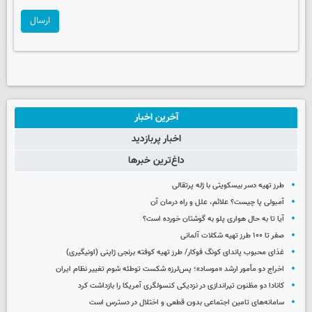
ارسال
آخرین اخبار
اخبار پربازدید
داغ‌ترین خبرها
طرز تهیه دسر بیسکویتی با ژله پرتقالی
آمبولی پا چیست؟ علائم، علل و راه درمان آن
آیا تا به حال هواری پلو به گوشتان خورده است؟
صفر تا ۱۰۰ طرز تهیه شکلات آلمانی
غذای محبوب پاندای کونگ فوکار/ طرز تهیه کوفته برنجی ژاپنی (اونیگیری)
اخراج دو مأمور ارشد «موساد»؛ پس‌لرزه شکست توطئه شوم تغییر نظام ایران
کانادا دو مظنون تیراندازی در نزدیکی کنسولگری آمریکا را بازداشت کرد
سامانه‌های تامین اجتماعی بدون قطعی و اختلال در دسترس است