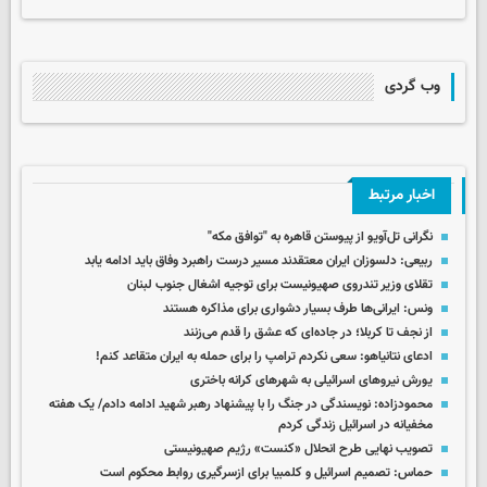
وب گردی
اخبار مرتبط
نگرانی تل‌آویو از پیوستن قاهره به "توافق مکه"
ربیعی: دلسوزان ایران معتقدند مسیر درست راهبرد وفاق باید ادامه یابد
تقلای وزیر تندروی صهیونیست برای توجیه اشغال جنوب لبنان
ونس: ایرانی‌ها طرف بسیار دشواری برای مذاکره هستند
از نجف تا کربلا؛ در جاده‌ای که عشق را قدم می‌زنند
ادعای نتانیاهو: سعی نکردم ترامپ را برای حمله به ایران متقاعد کنم!
یورش نیروهای اسرائیلی به شهرهای کرانه باختری
محمودزاده: نویسندگی در جنگ را با پیشنهاد رهبر شهید ادامه دادم/ یک هفته
مخفیانه در اسرائیل زندگی کردم
تصویب نهایی طرح انحلال «کنست» رژیم صهیونیستی
حماس: تصمیم اسرائیل و کلمبیا برای ازسرگیری روابط محکوم است