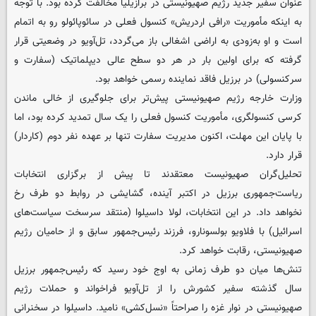
عنوان سفیر جدید رژیم صهیونیستی در برازیلیا مخالفت کرده بود. با توجه
به اینکه مأموریت «رافی اردریش» کنسول فعلی در سائوپائولو رو به اتمام
است و او به‌زودی به اراضی اشغالی باز می‌گردد، تل‌آویو در وضعیتی قرار
گرفته که برای اولین بار در هر دو سطح عالی دیپلماتیک (سفارت و
سرکنسولی) در برزیل فاقد نماینده رسمی خواهد بود.
وزارت خارجه رژیم صهیونیستی پیش‌تر برای جلوگیری از خالی ماندن
کرسی کنسولگری، مأموریت کنسول فعلی را یک سال تمدید کرده بود، اما
با پایان این مهلت، اکنون مدیریت سفارت تنها بر عهده نفر دوم (کاردار)
قرار دارد.
تحلیل‌گران صهیونیست معتقدند تا پیش از برگزاری انتخابات
ریاست‌جمهوری برزیل در اکتبر آینده، گشایشی در روابط دو طرف رخ
نخواهد داد. در این انتخابات، لولا داسیلوا (منتقد سرسخت سیاست‌های
اسرائیل) با فلاویو بولسونارو، فرزند رئیس‌جمهور سابق و از حامیان رژیم
صهیونیستی، رقابت خواهد کرد.
تنش‌ها میان دو طرف زمانی به اوج خود رسید که رئیس‌جمهور برزیل
سال گذشته سفیر کشورش را از تل‌آویو فراخواند و حملات رژیم
صهیونیستی در نوار غزه را صراحتاً «نسل‌کشی» نامید. داسیلوا در سخنرانی