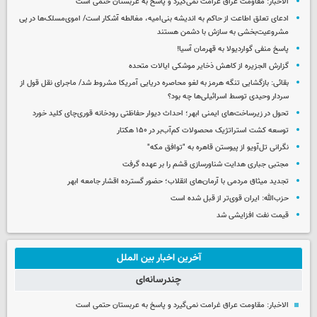
الاخبار: مقاومت عراق غرامت نمی‌گیرد و پاسخ به عربستان حتمی است
ادعای تعلق اطاعت از حاکم به اندیشه بنی‌امیه، مغالطه آشکار است/ اموی‌مسلک‌ها در پی
مشروعیت‌بخشی به سازش با دشمن هستند
پاسخ منفی گواردیولا به قهرمان آسیا!
گزارش الجزیره از کاهش ذخایر موشکی ایالات متحده
بقائی: بازگشایی تنگه هرمز به لغو محاصره دریایی آمریکا مشروط شد/ ماجرای نقل قول از
سردار وحیدی توسط اسرائیلی‌ها چه بود؟
تحول در زیرساخت‌های ایمنی ابهر؛ احداث دیوار حفاظتی رودخانه قوری‌چای کلید خورد
توسعه کشت استراتژیک محصولات کم‌آب‌بر در ۱۵۰ هکتار
نگرانی تل‌آویو از پیوستن قاهره به "توافق مکه"
مجتبی جباری هدایت شناورسازی قشم را بر عهده گرفت
تجدید میثاق مردمی با آرمان‌های انقلاب؛ حضور گسترده اقشار جامعه ابهر
حزب‌الله: ایران قوی‌تر از قبل شده است
قیمت نفت افزایشی شد
آخرین اخبار بین الملل
چندرسانه‌ای
الاخبار: مقاومت عراق غرامت نمی‌گیرد و پاسخ به عربستان حتمی است