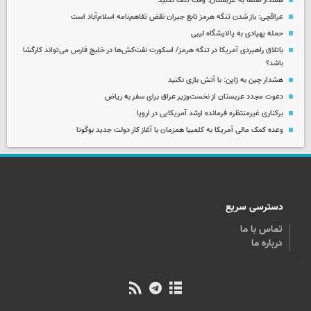
هشدار صنعا به عربستان: وقت تلف نکنید
عراقچی: باز شدن تنگه هرمز تابع جبران نقض تفاهم‌نامه اسلام‌آباد است
حمله پهپادی به پالایشگاه لیبی
باتلاق راهبردی آمریکا در تنگه هرمز/ اسکورت نفت‌کش‌ها در خلیج فارس می‌تواند کارگشا
باشد؟
هشدار چین به ژاپن: با آتش بازی نکنید
دعوت مجدد عربستان از نخست‌وزیر عراق برای سفر به ریاض
برکناری غیرمنتظره فرمانده ارشد آمریکایی در اروپا
وعده کمک مالی آمریکا به کلمبیا همزمان با آغاز کار دولت جدید بوگوتا
دسترسی سریع
تماس با ما
درباره ما