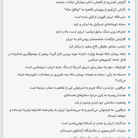
گزارش الجزیره از کاهش ذخایر موشکی ایالات متحده
نگرانی تل‌آویو از پیوستن قاهره به "توافق مکه"
حزب‌الله: ایران قوی‌تر از قبل شده است
حمله توپخانه‌ای اسرائیل به لبنان و غزه
اعتراف وزیر جنگ سابق ترامپ: ایران دست بالا را دارد
افزایش بازگشت متخصصان روس‌اتم به ایران
ترامپ مشاور حقوقی کاخ سفید را برکنار کرد
ابعاد پیمان مکه توسط وزارت خارجه مورد بررسی قرار گیرد/ پرهیز از موضع‌گیری شتابزده در
قبال اتحاد کشورهای اسلامی
اولیانوف: تنها راه موثر برای خروج آمریکا از جنگ علیه ایران، دیپلماسی است
«حمله به یکی، حمله به همه»؛ پیمان مکه چه تغییری در معادلات خاورمیانه ایجاد
می‌کند؟
عراقچی: باز شدن تنگه هرمز به شرایطی غیر از تفاهم با عمان مرتبط است
هشدار روسیه به ژاپن درباره سلاح‌های هسته‌ای
وضعیت سلامتی جو بایدن وخیم تر شد
عراقچی: نه فراموش می‌کنیم و نه می‌بخشیم/ ایران به رغم همه فشارها پابرجا ایستاده و
خواهد ایستاد
مذاکرات ایران و عمان در آستانه نهایی‌شدن است
جزئیات آتش‌سوزی در پالایشگاه آرامکوی عربستان