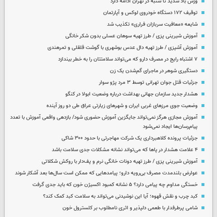
وزش باد شدید تا شنبه در تهران ادامه دارد
توقیف ۱۷۲ دستگاه خودروی لوکس و آپارتمان
شایعه «معافیت سربازان فراری» تکذیب شد
آموزش شیرینی پزی / طرز تهیه سوهان عسلی بدون شکر خانگی
آموزش آشپزی / طرز تهیه دال عدس بوشهری با گوشت قلقلی و تمرهندی
۷ اشتباه رایج در مصرف دارو که می‌تواند سلامتتان را به خطر بیندازد
دستگیری شوهر در ماجرای گم‌شدن یک زن
جزئیات قتل جوان تهرانی توسط ۳ مرد پژو سوار
هشدار جدید سازمان جهانی بهداشت درباره وضعیت ابولا در کنگو
وضعیت جوی مرزهای غربی ایران و شهرهای زیارتی عراق طی دو روز آینده
آموزش مجازی هرگز نمی‌تواند جایگزین آموزش حضوری شود/ بازدهی واقعی آموزش با تعدد
پیام‌رسان‌ها ایجاد نمی‌شود
جزئیات پرونده کلاهبرداری یک شرکت مهاجرتی با حدود ۳۰۰ شاکی
۴ علامت هشدار در پاها که می‌تواند نشانه مشکلات جدی سلامت باشد
آموزش شیرینی پزی / طرز تهیه دونات خانگی نرم و پف‌دار با روکش شکلاتی
عوارض بلندمدت مصرف بی‌رویه دارو؛ پیامدهایی که ممکن است سال‌ها بعد آشکار شوند
خستگی مداوم چه پیامی دارد؟ ۵ نشانه کمبود اکسیژن خون که باید جدی گرفت
کبد چرب و نقش قهوه؛ آیا این نوشیدنی می‌تواند به سلامت کبد کمک کند؟
شامی پرطرفدار با طعمی دلپذیر و اثری نامطلوب بر کلسترول خون