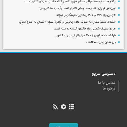
یکتاپرست: توسعه مراکز اهدای خون تضمین‌کننده امنیت درمان کشور است
اورژانس تهران: شمار مصدومان انفجار شمس‌آباد به ۱۸ نفر رسید
۲ زمین‌لرزه ۳/۹ و ۳/۵ ریشتری هرمزگان را لرزاند
انسداد مسیر شمال به جنوب جاده چالوس و آزادراه تهران - شمال تا اطلاع ثانوی
حریق شهرک شمس آباد تاکنون کشته نداشته است
بازگشت ۲ میلیون و ۳۰۰ هزار زائر اربعین به کشور
دروغ‌هایی برای محافظت
دسترسی سریع
تماس با ما
درباره ما