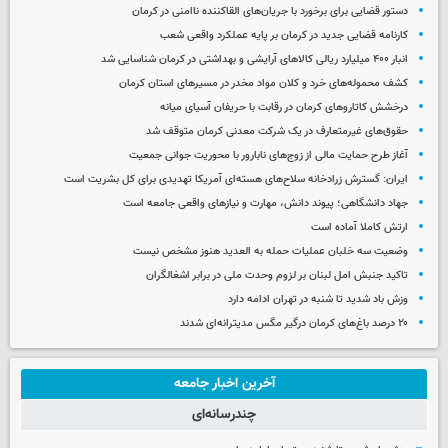
دستور قضایی برای برخورد با جریان‌های القاکننده ناامنی در کرمان
کارنامه قضایی جدید در کرمان بر پایه عملکرد واقعی شعب
انبار ۴۰۰ میلیارد ریالی کالاهای آرایشی و بهداشتی در کرمان شناسایی شد
کشف محموله‌های خرد و کلان مواد مخدر در مسیرهای استان کرمان
درخشش کاتاروهای کرمان در رقابت با حریفان آسیای میانه
حقوق‌های غیرمتعارف در یک شرکت معدنی کرمان متوقف شد
آغاز طرح حمایت مالی از زوج‌های نابارور با محوریت جوانی جمعیت
ایران: گسترش زرادخانه سلاح‌های هسته‌ای آمریکا تهدیدی برای کل بشریت است
جهاد دانشگاهی؛ پیوند دانش، مهارت و نیازهای واقعی جامعه است
ارتش کاملا آماده است
وضعیت سه خلبان عملیات حمله به العدید هنوز مشخص نیست
تاکید جنبش امل لبنان بر لزوم وحدت ملی در برابر اشغالگران
وزش باد شدید تا شنبه در تهران ادامه دارد
۲۰ درصد باغ‌های کرمان درگیر مگس مدیترانه‌ای شدند
آخرین اخبار جامعه
چندرسانه‌ای