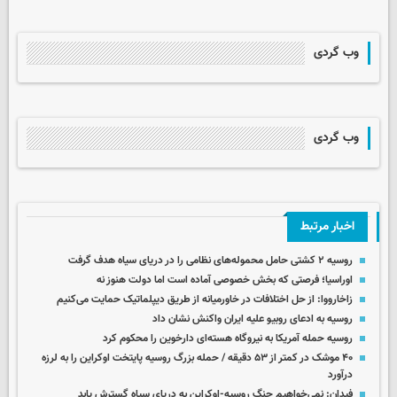
وب گردی
وب گردی
اخبار مرتبط
روسیه ۲ کشتی حامل محموله‌های نظامی را در دریای سیاه هدف گرفت
اوراسیا؛ فرصتی که بخش خصوصی آماده است اما دولت هنوز نه
زاخارووا: از حل اختلافات در خاورمیانه از طریق دیپلماتیک حمایت می‌کنیم
روسیه به ادعای روبیو علیه ایران واکنش نشان داد
روسیه حمله آمریکا به نیروگاه هسته‌ای دارخوین را محکوم کرد
۴۰ موشک در کمتر از ۵۳ دقیقه / حمله بزرگ روسیه پایتخت اوکراین را به لرزه
درآورد
فیدان: نمی‌خواهیم جنگ روسیه-اوکراین به دریای سیاه گسترش یابد