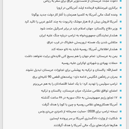
دعوت مجدد عربستان از نخست‌وزیر عراق برای سفر به ریاض
برکناری غیرمنتظره فرمانده ارشد آمریکایی در اروپا
وعده کمک مالی آمریکا به کلمبیا همزمان با آغاز کار دولت جدید بوگوتا
آمریکا فروش بیش از ۵ هزار موشک پاتریوت به چند کشور عربی را تائید کرد
وزیر دفاع پاکستان: جهان اسلام باید در برابر اسرائیل متحد شود
هشدار نمایندگان جمهوری‌خواه به ترامپ درباره جنگ علیه ایران
متلاشی شدن یک هسته تروریستی خطرناک در غرب عراق
هشدار اطلاعاتی آمریکا: روسیه شاید به ناتو حمله کند
یمن به عربستان: تمام جهان را هم بسیج کنی فایده‌ای برایت نخواهد داشت
حملات پهپادی و شهپادی اوکراین علیه روسیه
انصارالله: پاکستان و ترکیه به پوششی برای تجاوزات عربستان تبدیل نشوند
بحران در راه‌آهن انگلیس ادامه دارد؛ پیامدهای قطعی 90 ثانیه‌ای برق
ترامپ سوئیس را تهدید کرد؛ با یک امضا اقتصادتان را به هم می‌ریزم
امضای توافق نظامی مشترک میان عربستان، پاکستان و ترکیه
۱۷ تجاوز رژیم صهیونیستی به خاک سوریه در ۴۸ ساعت گذشته
آمریکا همکاری‌های نظامی روسیه و چین با کوبا را هدف گرفت
نسخه ترامپ برای 2028؛ حمایت محرمانه از نامزدی جی‌دی ونس
شکایت از وزارت دادگستری آمریکا بر سر پرونده اپستین
هکرها شرکت‌های بزرگ مالی آمریکا را هدف گرفتنند