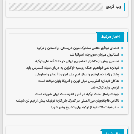
وب گردی
اخبار مرتبط
امضای توافق نظامی مشترک میان عربستان، پاکستان و ترکیه
استانبول میزبان سوپرجام اسپانیا شد
تحصیل بیش از ۳۰هزار دانشجوی ایرانی در دانشگاه های ترکیه
فیدان: نمی‌خواهیم جنگ روسیه-اوکراین به دریای سیاه گسترش یابد
پخش زنده دیدارهای والیبال تیم ملی ایران با آلمان و اسلوونی
هاکان فیدان: آتش‌بس میان ایران و آمریکا پایان نیافته است
ترامپ وارد ترکیه شد
جودت یلماز: ملت ترکیه در غم و اندوه ملت ایران شریک است
ناکامی قاچاقچیان بین‌المللی در گمرک بازرگان/ توقیف بیش از نیم تن شیشه
سفر هیئت ۳۵ نفره از ترکیه برای تشییع رهبر شهید