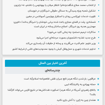
از انتخاب محمد صلاح شگفت‌زده‌ام/ انتظار میلان یا یوونتوس را داشتم، نه ترابزون
تشکیل شعبه ویژه رسیدگی به مسائل حقوقی خبرنگاران در خوزستان
تقویت خدمات اورژانسی رودان با استقرار چهارمین آمبولانس در جغین
شمشادی: رشد در فضای مجازی باعث شده برخی خودشان را خبرنگار بدانند/ دلاوری:
مهمترین هدیه‌ روز خبرنگار، اصلاح ساختار رسانه در ایران است
مذاکرات ترمیم دستمزد چه زمانی کلید می‌خورد؟
طرح جدید تغذیه دانشجویان بصورت مرحله‌ای اجرا می‌شود
وزیر علوم: علم قدرت می‌آفریند و رسانه از حقیقت آن پاسداری می‌کند
تداوم خدمات شهری و حمل‌ونقل کیش با وجود محدودیت‌های ناشی از شرایط کشور
آخرین اخبار بین الملل
چندرسانه‌ای
عراقچی: باز شدن تنگه هرمز تابع جبران نقض تفاهم‌نامه اسلام‌آباد است
حمله پهپادی به پالایشگاه لیبی
باتلاق راهبردی آمریکا در تنگه هرمز/ اسکورت نفت‌کش‌ها در خلیج فارس می‌تواند کارگشا
باشد؟
هشدار چین به ژاپن: با آتش بازی نکنید