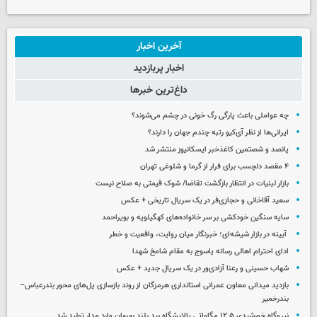
آخرین اخبار
اخبار پربازدید
داغ‌ترین خبرها
چه عواملی باعث پارگی رگ خونی در چشم می‌شوند؟
ایرانی‌ها از نظر آی‌کیو رتبه چندم جهان را دارند؟
پانصد و شصتمین کاغذخبر ایسکانیوز منتشر شد
۴ مقصد دلچسب برای فرار از گرما و شلوغی تهران
بازار لبنیات در انتظار بازگشت تقاضا/ شوک قیمتی به صلاح نیست
سعید آقاخانی و حجازی‌فر در یک سریال تاریخی + عکس
سایه سنگین خودکشی بر سر خانواده‌های کهگیلویه و بویراحمد
آیینه در بازار شیشه‌ای؛ خبرنگار میان روایت، واقعیت و خطر
ادای احترام اهالی رسانه یاسوج به مقام شامخ شهدا
شهاب حسینی و رعنا آزادی‌ور در یک سریال جدید + عکس
بازدید میدانی معاون عمرانی استانداری هرمزگان از روند بازسازی پل‌های محور بندرعباس–
بندرخمیر
نیروگاه خورشیدی ۱۲.۵ مگاواتی پالایشگاه بید بلند بهبهان وارد مدار تولید شد