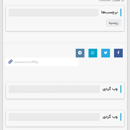
کد مطلب:
1308900
برچسب‌ها
روسیه
وب گردی
وب گردی