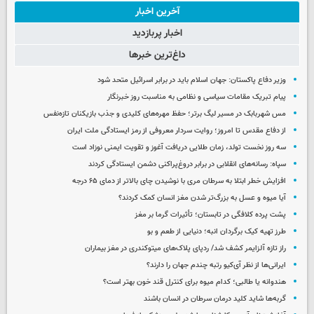
آخرین اخبار
اخبار پربازدید
داغ‌ترین خبرها
وزیر دفاع پاکستان: جهان اسلام باید در برابر اسرائیل متحد شود
پیام تبریک مقامات سیاسی و نظامی به مناسبت روز خبرنگار
مس شهربابک در مسیر لیگ برتر؛ حفظ مهره‌های کلیدی و جذب بازیکنان تازه‌نفس
از دفاع مقدس تا امروز؛ روایت سردار معروفی از رمز ایستادگی ملت ایران
سه روز نخست تولد، زمان طلایی دریافت آغوز و تقویت ایمنی نوزاد است
سپاه: رسانه‌های انقلابی در برابر دروغ‌پراکنی دشمن ایستادگی کردند
افزایش خطر ابتلا به سرطان مری با نوشیدن چای بالاتر از دمای ۶۵ درجه
آیا میوه و عسل به بزرگ‌تر شدن مغز انسان کمک کردند؟
پشت پرده کلافگی در تابستان؛ تأثیرات گرما بر مغز
طرز تهیه کیک برگردان انبه؛ دنیایی از طعم و بو
راز تازه آلزایمر کشف شد/ ردپای پلاک‌های میتوکندری در مغز بیماران
ایرانی‌ها از نظر آی‌کیو رتبه چندم جهان را دارند؟
هندوانه یا طالبی؛ کدام‌ میوه برای کنترل قند خون بهتر است؟
گربه‌ها شاید کلید درمان سرطان در انسان باشند