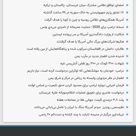
امضای توافق نظامی مشترک میان عربستان، پاکستان و ترکیه
۱۷ تجاوز رژیم صهیونیستی به خاک سوریه در ۴۸ ساعت گذشته
آمریکا همکاری‌های نظامی روسیه و چین با کوبا را هدف گرفت
نسخه ترامپ برای 2028؛ حمایت محرمانه از نامزدی جی‌دی ونس
شکایت از وزارت دادگستری آمریکا بر سر پرونده اپستین
هکرها شرکت‌های بزرگ مالی آمریکا را هدف گرفتنند
طالبان: داعش در افغانستان سرکوب شده و پناهگاه‌هایش از بین رفته است
شنیده شدن انفجار جدید در مأرب یمن
شهادت ۳۰۰ کودک در ۳۰۰ روز نقض آتش‌بس غزه
ترامپ: خودمان به موشک‌هایی که اوکراین درخواست کرده است، نیاز داریم
انفجار در مقر مزدوران وابسته به ریاض در مرکز و شرق یمن
فرمان اجرایی دوباره ترامپ برای محدود کردن «حق تابعیت بر اساس تولد»
درخواست عامری برای تعویق عملیات انتقام‌جویانه علیه عربستان
رشد ۴.۸ درصدی قیمت جهانی طلا در معاملات هفته
نظرسنجی رویترز: مردم آمریکا جنگ با ایران را عامل بی‌ثباتی می‌دانند
تیراندازی مرگبار در مدرسه‌ تایلند با چند کشته و دست‌کم ۲۰ زخمی