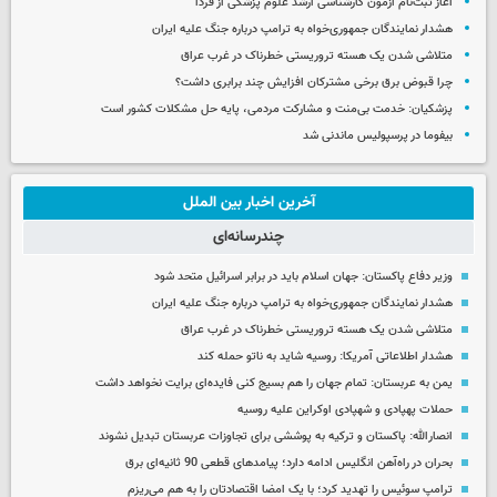
آغاز ثبت‌نام‌ آزمون کارشناسی ارشد علوم پزشکی از فردا
هشدار نمایندگان جمهوری‌خواه به ترامپ درباره جنگ علیه ایران
متلاشی شدن یک هسته تروریستی خطرناک در غرب عراق
چرا قبوض برق برخی مشترکان افزایش چند برابری داشت؟
پزشکیان: خدمت بی‌منت و مشارکت مردمی، پایه حل مشکلات کشور است
بیفوما در پرسپولیس ماندنی شد
آخرین اخبار بین الملل
چندرسانه‌ای
وزیر دفاع پاکستان: جهان اسلام باید در برابر اسرائیل متحد شود
هشدار نمایندگان جمهوری‌خواه به ترامپ درباره جنگ علیه ایران
متلاشی شدن یک هسته تروریستی خطرناک در غرب عراق
هشدار اطلاعاتی آمریکا: روسیه شاید به ناتو حمله کند
یمن به عربستان: تمام جهان را هم بسیج کنی فایده‌ای برایت نخواهد داشت
حملات پهپادی و شهپادی اوکراین علیه روسیه
انصارالله: پاکستان و ترکیه به پوششی برای تجاوزات عربستان تبدیل نشوند
بحران در راه‌آهن انگلیس ادامه دارد؛ پیامدهای قطعی 90 ثانیه‌ای برق
ترامپ سوئیس را تهدید کرد؛ با یک امضا اقتصادتان را به هم می‌ریزم