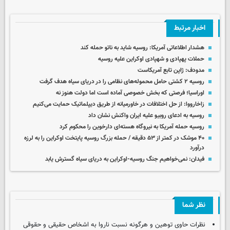
اخبار مرتبط
هشدار اطلاعاتی آمریکا: روسیه شاید به ناتو حمله کند
حملات پهپادی و شهپادی اوکراین علیه روسیه
مدودف: ژاپن تابع آمریکاست
روسیه ۲ کشتی حامل محموله‌های نظامی را در دریای سیاه هدف گرفت
اوراسیا؛ فرصتی که بخش خصوصی آماده است اما دولت هنوز نه
زاخارووا: از حل اختلافات در خاورمیانه از طریق دیپلماتیک حمایت می‌کنیم
روسیه به ادعای روبیو علیه ایران واکنش نشان داد
روسیه حمله آمریکا به نیروگاه هسته‌ای دارخوین را محکوم کرد
۴۰ موشک در کمتر از ۵۳ دقیقه / حمله بزرگ روسیه پایتخت اوکراین را به لرزه
درآورد
فیدان: نمی‌خواهیم جنگ روسیه-اوکراین به دریای سیاه گسترش یابد
نظر شما
نظرات حاوی توهین و هرگونه نسبت ناروا به اشخاص حقیقی و حقوقی