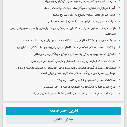
سایه سنگین خودکشی بر سر خانواده‌های کهگیلویه و بویراحمد
آیینه در بازار شیشه‌ای؛ خبرنگار میان روایت، واقعیت و خطر
ادای احترام اهالی رسانه یاسوج به مقام شامخ شهدا
شهاب حسینی و رعنا آزادی‌ور در یک سریال جدید + عکس
بازدید میدانی معاون عمرانی استانداری هرمزگان از روند بازسازی پل‌های محور بندرعباس–
بندرخمیر
نیروگاه خورشیدی ۱۲.۵ مگاواتی پالایشگاه بید بلند بهبهان وارد مدار تولید شد
از انتخاب محمد صلاح شگفت‌زده‌ام/ انتظار میلان یا یوونتوس را داشتم، نه ترابزون
تشکیل شعبه ویژه رسیدگی به مسائل حقوقی خبرنگاران در خوزستان
تقویت خدمات اورژانسی رودان با استقرار چهارمین آمبولانس در جغین
شمشادی: رشد در فضای مجازی باعث شده برخی خودشان را خبرنگار بدانند/ دلاوری:
مهمترین هدیه‌ روز خبرنگار، اصلاح ساختار رسانه در ایران است
مذاکرات ترمیم دستمزد چه زمانی کلید می‌خورد؟
طرح جدید تغذیه دانشجویان بصورت مرحله‌ای اجرا می‌شود
وزیر علوم: علم قدرت می‌آفریند و رسانه از حقیقت آن پاسداری می‌کند
آخرین اخبار جامعه
چندرسانه‌ای