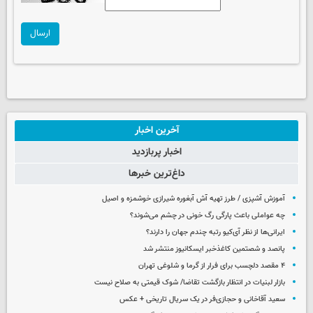
ارسال
آخرین اخبار
اخبار پربازدید
داغ‌ترین خبرها
آموزش آشپزی / طرز تهیه آش آبغوره شیرازی خوشمزه و اصیل
چه عواملی باعث پارگی رگ خونی در چشم می‌شوند؟
ایرانی‌ها از نظر آی‌کیو رتبه چندم جهان را دارند؟
پانصد و شصتمین کاغذخبر ایسکانیوز منتشر شد
۴ مقصد دلچسب برای فرار از گرما و شلوغی تهران
بازار لبنیات در انتظار بازگشت تقاضا/ شوک قیمتی به صلاح نیست
سعید آقاخانی و حجازی‌فر در یک سریال تاریخی + عکس