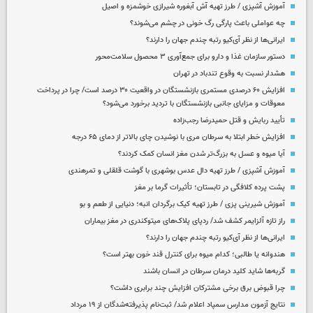
آموزش آشپزی / طرز تهیه آش آبغوره شیرازی خوشمزه و اصیل
چه عواملی باعث پارگی رگ خونی در چشم می‌شوند؟
ایرانی‌ها از نظر آی‌کیو رتبه چندم جهان را دارند؟
دستور سازمان غذا و دارو برای جمع‌آوری ۳ محصول سلامت‌محور
هشدار نسبت به وقوع تندباد در تهران
افزایش ۶۰ درصدی مستمری‌ بازنشستگان در واقعیت ۳۰ درصد است/ چرا در پرداخت
معوقات و مزایای جانبی بازنشستگان با تردید برخورد می‌شود؟
تأیید ربایش و قتل حمیدرضا رجب‌زاده
افزایش خطر ابتلا به سرطان مری با نوشیدن چای بالاتر از دمای ۶۵ درجه
آیا میوه و عسل به بزرگ‌تر شدن مغز انسان کمک کردند؟
آموزش آشپزی / طرز تهیه دال عدس بوشهری با گوشت قلقلی و تمرهندی
پشت پرده کلافگی در تابستان؛ تأثیرات گرما بر مغز
آموزش شیرینی پزی / طرز تهیه کیک برگردان انبه؛ دنیایی از طعم و بو
راز تازه آلزایمر کشف شد/ ردپای پلاک‌های میتوکندری در مغز بیماران
ایرانی‌ها از نظر آی‌کیو رتبه چندم جهان را دارند؟
هندوانه یا طالبی؛ کدام‌ میوه برای کنترل قند خون بهتر است؟
گربه‌ها شاید کلید درمان سرطان در انسان باشند
چرا قبوض برق برخی مشترکان افزایش چند برابری داشت؟
نتایج آزمون مدارس سمپاد اعلام شد/ ثبت‌نام پذیرفته‌شدگان از ۱۹ مرداد