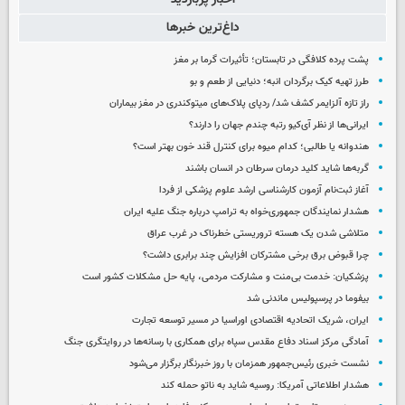
داغ‌ترین خبرها
پشت پرده کلافگی در تابستان؛ تأثیرات گرما بر مغز
طرز تهیه کیک برگردان انبه؛ دنیایی از طعم و بو
راز تازه آلزایمر کشف شد/ ردپای پلاک‌های میتوکندری در مغز بیماران
ایرانی‌ها از نظر آی‌کیو رتبه چندم جهان را دارند؟
هندوانه یا طالبی؛ کدام‌ میوه برای کنترل قند خون بهتر است؟
گربه‌ها شاید کلید درمان سرطان در انسان باشند
آغاز ثبت‌نام‌ آزمون کارشناسی ارشد علوم پزشکی از فردا
هشدار نمایندگان جمهوری‌خواه به ترامپ درباره جنگ علیه ایران
متلاشی شدن یک هسته تروریستی خطرناک در غرب عراق
چرا قبوض برق برخی مشترکان افزایش چند برابری داشت؟
پزشکیان: خدمت بی‌منت و مشارکت مردمی، پایه حل مشکلات کشور است
بیفوما در پرسپولیس ماندنی شد
ایران، شریک اتحادیه اقتصادی اوراسیا در مسیر توسعه تجارت
آمادگی مرکز اسناد دفاع مقدس سپاه برای همکاری با رسانه‌ها در روایتگری جنگ
نشست خبری رئیس‌جمهور همزمان با روز خبرنگار برگزار می‌شود
هشدار اطلاعاتی آمریکا: روسیه شاید به ناتو حمله کند