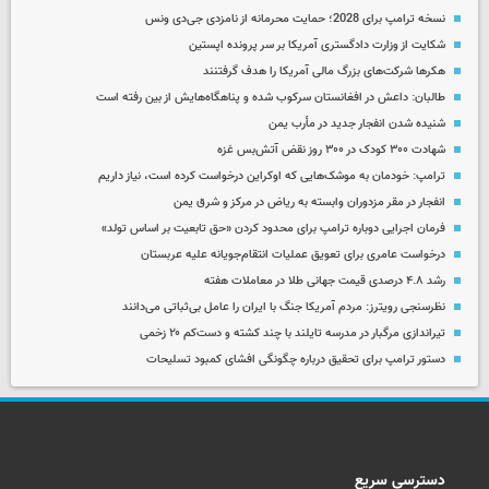
نسخه ترامپ برای 2028؛ حمایت محرمانه از نامزدی جی‌دی ونس
شکایت از وزارت دادگستری آمریکا بر سر پرونده اپستین
هکرها شرکت‌های بزرگ مالی آمریکا را هدف گرفتنند
طالبان: داعش در افغانستان سرکوب شده و پناهگاه‌هایش از بین رفته است
شنیده شدن انفجار جدید در مأرب یمن
شهادت ۳۰۰ کودک در ۳۰۰ روز نقض آتش‌بس غزه
ترامپ: خودمان به موشک‌هایی که اوکراین درخواست کرده است، نیاز داریم
انفجار در مقر مزدوران وابسته به ریاض در مرکز و شرق یمن
فرمان اجرایی دوباره ترامپ برای محدود کردن «حق تابعیت بر اساس تولد»
درخواست عامری برای تعویق عملیات انتقام‌جویانه علیه عربستان
رشد ۴.۸ درصدی قیمت جهانی طلا در معاملات هفته
نظرسنجی رویترز: مردم آمریکا جنگ با ایران را عامل بی‌ثباتی می‌دانند
تیراندازی مرگبار در مدرسه‌ تایلند با چند کشته و دست‌کم ۲۰ زخمی
دستور ترامپ برای تحقیق درباره چگونگی افشای کمبود تسلیحات
دسترسی سریع