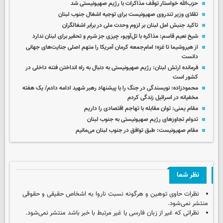
حزب‌الله خواستار توقف مذاکرات با رژیم صهیونیستی شد
تقلای وزیر تندروی صهیونیست برای توجیه اشغال جنوب لبنان
تاکید جنبش امل لبنان بر لزوم وحدت ملی در برابر اشغالگران
شیخ نعیم قاسم: مذاکره با تل‌آویو، چیزی جز شرم و تحقیر برای لبنان ندارد
از هیروشیما تا غزه؛ امام‌جمعه کرمان آمریکا را متهم اصلی جنایت‌های جهانی
دانست
فرمانده ارتش لبنان: رژیم صهیونیستی به دنبال به راه انداختن فتنه داخلی در
کشور است
محمودزاده: نویسندگی در جنگ را با پیشنهاد رهبر شهید ادامه دادم/ یک هفته
مخفیانه در اسرائیل زندگی کردم
مقام یمنی: توان مقابله با تهاجم اقتصادی را داریم
تدوام تجاوزهای رژیم صهیونیستی به جنوب لبنان
مقام صهیونیست: طبق توافق در جنوب لبنان می‌مانیم
نظر شما
نظرات حاوی توهین و هرگونه نسبت ناروا به اشخاص حقیقی و حقوقی
منتشر نمی‌شود.
نظراتی که غیر از زبان فارسی یا غیر مرتبط با خبر باشد منتشر نمی‌شود.