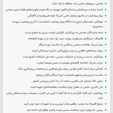
ولایتی: نیروهای خارجی باید منطقه را ترک کنند
لایحه جنایات بین‌المللی و اصلاح قانون مهریه و تنگه هرمز اولویت‌های هفته جاری مجلس
پیام پزشکیان در سالروز بمباران اتمی آمریکا علیه هیروشیما و ناگازاکی
جهانگیر: محمدباقر خرازی به دادگاه ویژه روحانیت احضار شد / آخرین وضعیت پرونده
ساعدی‌نیا
نامه نمایندگان مجلس به پزشکیان: افزایش قیمت بنزین به صلاح نیست
قالیباف: خبرنگاران مسئولیت روایت عزت یک ملت را بر عهده گرفته‌اند
پیام تبریک مقامات سیاسی و نظامی به مناسبت روز خبرنگار
سپاه: رسانه‌های انقلابی در برابر دروغ‌پراکنی دشمن ایستادگی کردند
پزشکیان: خدمت بی‌منت و مشارکت مردمی، پایه حل مشکلات کشور است
ایران، شریک اتحادیه اقتصادی اوراسیا در مسیر توسعه تجارت
آمادگی مرکز اسناد دفاع مقدس سپاه برای همکاری با رسانه‌ها در روایتگری جنگ
نشست خبری رئیس‌جمهور همزمان با روز خبرنگار برگزار می‌شود
بدهی ۱۵۰ میلیارد متر مکعبی صنعت آب به ذخایر زیرزمینی کشور
علی اکبری: دشمن در مقابل ایران شکست مفتضحانه‌ای خورده است
پزشکیان: باید افراد کارآمدتر را به کار گرفت/ کاری می کنیم در معیشت مردم مشکلی پیش
نیاید
پاسخ قالیباف به ترامپ: واقعیت‌ها را بپذیرید و به تعهدات خود عمل کنید
ربیعی: دلسوزان ایران معتقدند مسیر درست راهبرد وفاق باید ادامه یابد