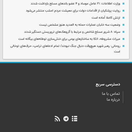
وزارت اطلاعات: ۲۱ عامل موساد و ۴ عضو باندهای مسلح بازداشت شدند
روایت پزشکیان از اقدامات دولت برای معیشت مردم امشب منتشر می‌شود
ارتش کاملا آماده است
وضعیت سه خلبان عملیات حمله به العدید هنوز مشخص نیست
سپاه: ۸ شرور مسلح شاخص و مرتبط با گروهک‌های تروریستی دستگیر شدند
میراث مشروطه، اتکا به ساختارهای بومی برای خنثی‌سازی توطئه‌های بیگانه است
روحانی: رهبر شهید هیچ‌وقت دنبال جنگ نبودند/ تمام ادعاهای ترامپ، حرف‌های توخالی
است
دسترسی سریع
تماس با ما
درباره ما