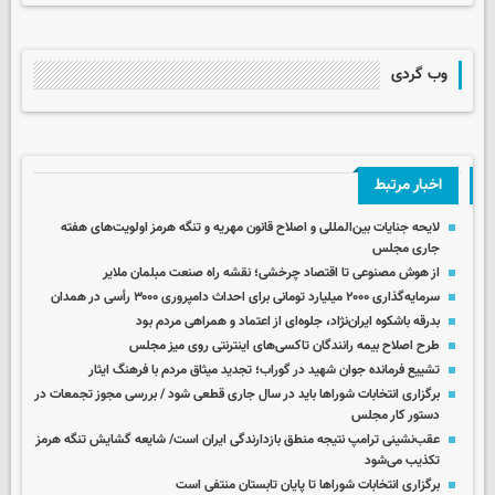
وب گردی
اخبار مرتبط
لایحه جنایات بین‌المللی و اصلاح قانون مهریه و تنگه هرمز اولویت‌های هفته
جاری مجلس
از هوش مصنوعی تا اقتصاد چرخشی؛ نقشه راه صنعت مبلمان ملایر
سرمایه‌گذاری ۲۰۰۰ میلیارد تومانی برای احداث دامپروری ۳۰۰۰ رأسی در همدان
بدرقه باشکوه ایران‌نژاد، جلوه‌ای از اعتماد و همراهی مردم بود
طرح اصلاح بیمه رانندگان تاکسی‌های اینترنتی روی میز مجلس
تشییع فرمانده جوان شهید در گوراب؛ تجدید میثاق مردم با فرهنگ ایثار
برگزاری انتخابات شوراها باید در سال جاری قطعی شود / بررسی مجوز تجمعات در
دستور کار مجلس
عقب‌نشینی ترامپ نتیجه منطق بازدارندگی ایران است/ شایعه گشایش تنگه هرمز
تکذیب می‌شود
برگزاری انتخابات شوراها تا پایان تابستان منتفی است