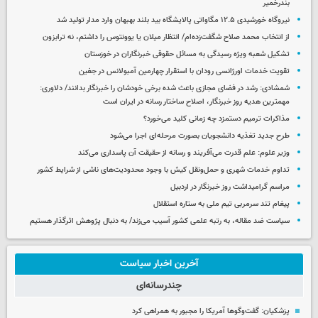
بندرخمیر
نیروگاه خورشیدی ۱۲.۵ مگاواتی پالایشگاه بید بلند بهبهان وارد مدار تولید شد
از انتخاب محمد صلاح شگفت‌زده‌ام/ انتظار میلان یا یوونتوس را داشتم، نه ترابزون
تشکیل شعبه ویژه رسیدگی به مسائل حقوقی خبرنگاران در خوزستان
تقویت خدمات اورژانسی رودان با استقرار چهارمین آمبولانس در جغین
شمشادی: رشد در فضای مجازی باعث شده برخی خودشان را خبرنگار بدانند/ دلاوری:
مهمترین هدیه‌ روز خبرنگار، اصلاح ساختار رسانه در ایران است
مذاکرات ترمیم دستمزد چه زمانی کلید می‌خورد؟
طرح جدید تغذیه دانشجویان بصورت مرحله‌ای اجرا می‌شود
وزیر علوم: علم قدرت می‌آفریند و رسانه از حقیقت آن پاسداری می‌کند
تداوم خدمات شهری و حمل‌ونقل کیش با وجود محدودیت‌های ناشی از شرایط کشور
مراسم گرامیداشت روز خبرنگار در اردبیل
پیغام تند سرمربی تیم ملی به ستاره استقلال
سیاست ضد مقاله، به رتبه علمی کشور آسیب می‌زند/ به دنبال پژوهش اثرگذار هستیم
آخرین اخبار سیاست
چندرسانه‌ای
پزشکیان: گفت‌وگوها آمریکا را مجبور به همراهی کرد