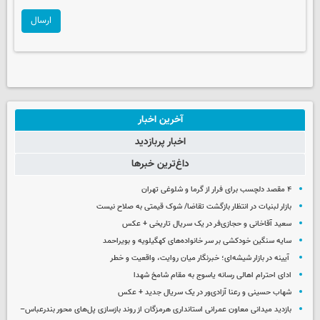
ارسال
آخرین اخبار
اخبار پربازدید
داغ‌ترین خبرها
۴ مقصد دلچسب برای فرار از گرما و شلوغی تهران
بازار لبنیات در انتظار بازگشت تقاضا/ شوک قیمتی به صلاح نیست
سعید آقاخانی و حجازی‌فر در یک سریال تاریخی + عکس
سایه سنگین خودکشی بر سر خانواده‌های کهگیلویه و بویراحمد
آیینه در بازار شیشه‌ای؛ خبرنگار میان روایت، واقعیت و خطر
ادای احترام اهالی رسانه یاسوج به مقام شامخ شهدا
شهاب حسینی و رعنا آزادی‌ور در یک سریال جدید + عکس
بازدید میدانی معاون عمرانی استانداری هرمزگان از روند بازسازی پل‌های محور بندرعباس–