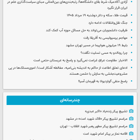
آزادی آکادمیک شرط بقای دانشگاه‌ها/ رتبه‌بندی‌های بین‌المللی مبنای سیاست‌گذاری علم در
ایران قرار نگیرد
قیمت طلا، سکه و دلار دوشنبه ۱۹ مرداد ۱۴۰۵
جنگ نقل‌وانتقالات ادامه دارد
ظرفیت دانشجویان می‌تواند به حل مسائل حوزه آب کمک کند
مهاجم پرسپولیسی به آفریقا رفت
بلیط ۱۹ میلیونی هواپیما در مسیر تهران مشهد
چرا رونالدو به مسی تسلیت نگفت؟
الاخبار: مقاومت عراق غرامت نمی‌گیرد و پاسخ به عربستان حتمی است
ادعای تعلق اطاعت از حاکم به اندیشه بنی‌امیه، مغالطه آشکار است/ اموی‌مسلک‌ها در پی
مشروعیت‌بخشی به سازش با دشمن هستند
پاسخ منفی گواردیولا به قهرمان آسیا!
چندرسانه‌ای
تشییع پیکر زنده‌یاد «اکبر عبدی»
مراسم تشییع پیکر «قائد شهید امت» در مشهد
مراسم تشییع پیکر مطهر رهبر شهید انقلاب - تهران
اقامه نماز بر پیکر امام شهید امت