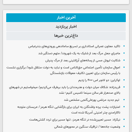
آخرین اخبار
اخبار پربازدید
داغ‌ترین خبرها
تاکید معاون عمرانی استانداری بر تسریع ساماندهی ورودی‌های بندرعباس
ماجرای جعل مرگ بعد از شلیک به یک شهروند/ متهم دستگیر شد
شکایت لیونل مسی از رسانه‌های آرژانتینی بعد از مرگ پدرش
اموال سازمان تأمین اجتماعی حق‌الناس است و نباید به دولت منتقل شود/ برگزاری نشست
با رئیس سازمان برای تعیین تکلیف معوقات بازنشستگی
اوکراین: دو لانچر اس-۴۰۰ را زدیم
فریدزاده: شکاف میان دولت و هنرمندان را باید برطرف می‌کردیم/ میخواستیم در شهرهای
بالای صدهزار نفر سالن سینما تاسیس کنیم؛ نشد
تیم جدید مرتضی پورعلی‌گنجی مشخص شد
امتیازات پشت پرده واشنگتن به ایران برای بازگشایی تنگه هرمز / عربستان متوجه
ناکارامدی چتر امنیتی آمریکا شده است
نیکزاد: مسیر تعیین‌شده در تنگه هرمز، تنها مسیر برای تردد کشتی‌هاست
وضعیت جاده‌ها / ترافیک سنگین در محورهای شمالی