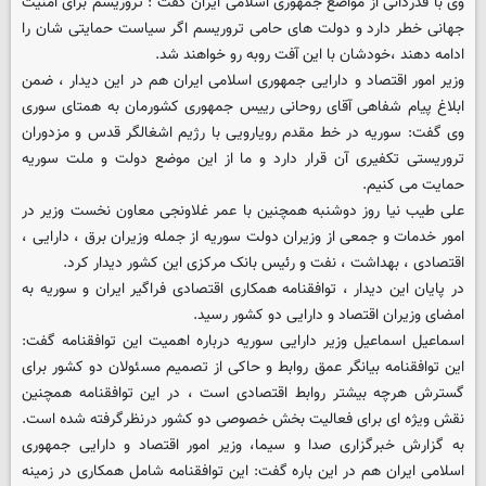
وی با قدردانی از مواضع جمهوری اسلامی ایران گفت : تروریسم برای امنیت
جهانی خطر دارد و دولت های حامی تروریسم اگر سیاست حمایتی شان را
ادامه دهند ،خودشان با این آفت روبه رو خواهند شد.
وزیر امور اقتصاد و دارایی جمهوری اسلامی ایران هم در این دیدار ، ضمن
ابلاغ پیام شفاهی آقای روحانی رییس جمهوری کشورمان به همتای سوری
وی گفت: سوریه در خط مقدم رویارویی با رژیم اشغالگر قدس و مزدوران
تروریستی تکفیری آن قرار دارد و ما از این موضع دولت و ملت سوریه
حمایت می کنیم.
علی طیب نیا روز دوشنبه همچنین با عمر غلاونجی معاون نخست وزیر در
امور خدمات و جمعی از وزیران دولت سوریه از جمله وزیران برق ، دارایی ،
اقتصادی ، بهداشت ، نفت و رئیس بانک مرکزی این کشور دیدار کرد.
در پایان این دیدار ، توافقنامه همکاری اقتصادی فراگیر ایران و سوریه به
امضای وزیران اقتصاد و دارایی دو کشور رسید.
اسماعیل اسماعیل وزیر دارایی سوریه درباره اهمیت این توافقنامه گفت:
این توافقنامه بیانگر عمق روابط و حاکی از تصمیم مسئولان دو کشور برای
گسترش هرچه بیشتر روابط اقتصادی است ، در این توافقنامه همچنین
نقش ویژه ای برای فعالیت بخش خصوصی دو کشور درنظرگرفته شده است.
به گزارش خبرگزاری صدا و سیما، وزیر امور اقتصاد و دارایی جمهوری
اسلامی ایران هم در این باره گفت: این توافقنامه شامل همکاری در زمینه