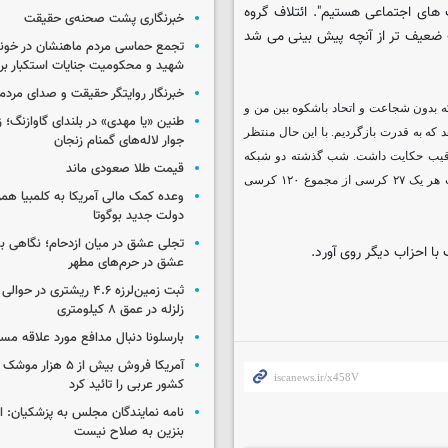
 های اجتماعی هستیم". ائتلاف گروه
خبرنگاری پشت صحنه‌ی حقیقت
ضعیف تر از آنچه پیش بینی می شد
تجمع حماسی مردم ماهنشان در خون
شهید و محکومیت جنایات استکبار برگ
خبرنگار روایتگر حقیقت و صدای مردم
که بدون شجاعت و اتحاد باشکوه بین من و
طنین «یا مهدی» در بلندای گاوازنگ؛ ز
د که به قدرت بازگردیم. با این حال منتظر
جوار لاله‌های گمنام زنجان
ب رقیب حکایت داشت. شب گذشته دو شبکه
قیمت طلا صعودی ماند
تلویزیونی اسرائیل پیش بینی کرده بودند که حزب لیکود و حزب اتحاد صهیونیست هر یک ۲۷ کرسی از مجموع ۱۲۰ کرسی
وعده کمک مالی آمریکا به کلمبیا همزما
دولت جدید بوگوتا
تجلی عشق در میان ازدحام؛ نگاهی ب
 با احزاب دیگر روی آورد.
عشق در حرم‌های مطهر
ثبت زمین‌لرزه ۴.۶ ریشتری در
زلزله در عمق ۸ کیلومتری
بارسلونا دنبال مدافع مورد علاقه مس
آمریکا فروش بیش از ۵ 
کشور عربی را تائید کرد
نامه نمایندگان مجلس به پزشکیان: 
بنزین به صلاح نیست