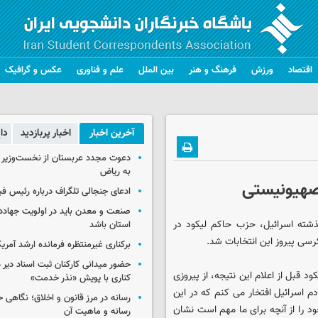
اقتصاد
ورزش
فرهنگ و هنر
بین الملل
علم و فناوری
عکس و گرافیک
آخرین اخبار
اخبار پربازدید
دا
دعوت مجدد عربستان از نخست‌وزیر ع
به ریاض
 صهیونیستی
ادعای جنجالی تلگراف درباره رئیس فی
صنعت و معدن باید در اولویت جهاد
ذشته اسرائیل، حزب حاکم لیکود در
استان باشد
برکناری غیرمنتظره فرمانده ارشد آمریکا
حضور میدانی کارکنان ثبت اسناد دیر 
د قبل از اعلام این نتیجه، از پیروزی
کناری با پویش «نذر خدمت»
اسرائیل افتخار می کنم که در این
رسانه در مرز قانون و اخلاق؛ نگاهی 
را از آنچه برای ما مهم است نشان
رسانه و ماهیت آن