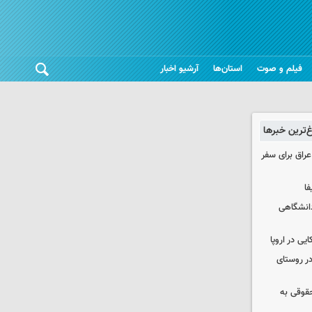
فیلم و صوت
استان‌ها
آرشیو اخبار
غ‌ترین خبرها
راق برای سفر
فا
دانشگاهی
یی در اروپا
در روستای
حقوقی به