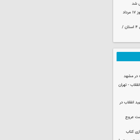
 شد
قیمت زمان بازگشایی طلا و سکه امروز ۱۷ مرداد
هواشناسی ایران | هشدار نارنجی برای ۴ استان /
 در مشهد
قلاب - تهران
ید انقلاب در
شت عروج
زی کتاب