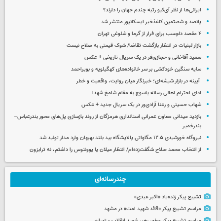
ایرانی‌ها از نظر آی‌کیو رتبه چندم جهان را دارند؟
پانصد و شصتمین کاغذخبر ایسکانیوز منتشر شد
۴ مقصد دلچسب برای فرار از گرما و شلوغی تهران
بازار لبنیات در انتظار بازگشت تقاضا/ شوک قیمتی به صلاح نیست
سعید آقاخانی و حجازی‌فر در یک سریال تاریخی + عکس
سایه سنگین خودکشی بر سر خانواده‌های کهگیلویه و بویراحمد
آیینه در بازار شیشه‌ای؛ خبرنگار میان روایت، واقعیت و خطر
ادای احترام اهالی رسانه یاسوج به مقام شامخ شهدا
شهاب حسینی و رعنا آزادی‌ور در یک سریال جدید + عکس
بازدید میدانی معاون عمرانی استانداری هرمزگان از روند بازسازی پل‌های محور بندرعباس–
بندرخمیر
نیروگاه خورشیدی ۱۲.۵ مگاواتی پالایشگاه بید بلند بهبهان وارد مدار تولید شد
از انتخاب محمد صلاح شگفت‌زده‌ام/ انتظار میلان یا یوونتوس را داشتم، نه ترابزون
چندرسانه‌ای
تشییع پیکر زنده‌یاد «اکبر عبدی»
مراسم تشییع پیکر «قائد شهید امت» در مشهد
مراسم تشییع پیکر مطهر رهبر شهید انقلاب - تهران