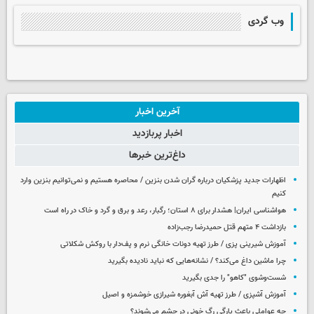
وب گردی
آخرین اخبار
اخبار پربازدید
داغ‌ترین خبرها
اظهارات جدید پزشکیان درباره گران شدن بنزین / محاصره هستیم و نمی‌توانیم بنزین وارد
کنیم
هواشناسی ایران| هشدار برای ۸ استان؛ رگبار، رعد و برق و گرد و خاک در راه است
بازداشت ۴ متهم قتل حمیدرضا رجب‌زاده
آموزش شیرینی پزی / طرز تهیه دونات خانگی نرم و پف‌دار با روکش شکلاتی
چرا ماشین داغ می‌کند؟ / نشانه‌هایی که نباید نادیده بگیرید
شست‌وشوی "کاهو" را جدی بگیرید
آموزش آشپزی / طرز تهیه آش آبغوره شیرازی خوشمزه و اصیل
چه عواملی باعث پارگی رگ خونی در چشم می‌شوند؟