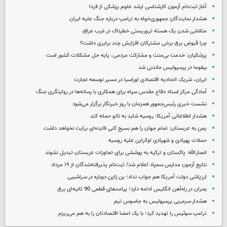
آغاز ثبت‌نام‌ آزمون کارشناسی ارشد علوم پزشکی از فردا
هشدار نمایندگان جمهوری‌خواه به ترامپ درباره جنگ علیه ایران
متلاشی شدن یک هسته تروریستی خطرناک در غرب عراق
چرا قبوض برق برخی مشترکان افزایش چند برابری داشت؟
پزشکیان: خدمت بی‌منت و مشارکت مردمی، پایه حل مشکلات کشور است
بیفوما در پرسپولیس ماندنی شد
ایران، شریک اتحادیه اقتصادی اوراسیا در مسیر توسعه تجارت
آمادگی مرکز اسناد دفاع مقدس سپاه برای همکاری با رسانه‌ها در روایتگری جنگ
نشست خبری رئیس‌جمهور همزمان با روز خبرنگار برگزار می‌شود
هشدار اطلاعاتی آمریکا: روسیه شاید به ناتو حمله کند
یمن به عربستان: تمام جهان را هم بسیج کنی فایده‌ای برایت نخواهد داشت
حملات پهپادی و شهپادی اوکراین علیه روسیه
انصارالله: پاکستان و ترکیه به پوششی برای تجاوزات عربستان تبدیل نشوند
نتایج آزمون مدارس سمپاد اعلام شد/ ثبت‌نام پذیرفته‌شدگان از ۱۹ مرداد
ارزپاشی دولت آمریکا هم جواب نداد؛ ین ژاپن دوباره در سراشیبی
بحران در راه‌آهن انگلیس ادامه دارد؛ پیامدهای قطعی 90 ثانیه‌ای برق
هشدار سرمربی پرسپولیس به جاسوس تیم
ترامپ سوئیس را تهدید کرد؛ با یک امضا اقتصادتان را به هم می‌ریزم