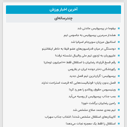
آخرین اخبار ورزش
چندرسانه‌ای
بیفوما در پرسپولیس ماندنی شد
هشدار سرمربی پرسپولیس به جاسوس تیم
استانبول میزبان سوپرجام اسپانیا شد
دودستگی در میان فدراسیون‌های عضو فیفا به خاطر اینفانتینو
علیپوریان به اردوی تیم ملی والیبال نشسته نرفت!
رقم فسخ قرارداد رضاییان با استقلال فقط ۱۰۰میلیون تومان!
رکوردشکنی دختر دونده ایران در بلاروس
پرسپولیس؛ گران‌ترین تیم فصل جدید
فصل بدون پایان؛ فوتبالیست‌هایی که فرصت استراحت ندارند
وینیسیوس حقوق رونالدو را هم رد کرد!
بمب جذاب پرسپولیس از روسیه می‌آید
رامین رضاییان برگشت خورد!
تیم بعدی محمد صلاح مشخص شد
کاپیتان‌های استقلال مشخص شدند/ انتخاب جذاب سهراب
استقلال را فقط یک معجزه نجات می‌دهد!