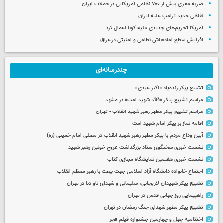
ضربه مغزی بیش از ۷۰۰ نظامی آمریکایی در حملات ایران
لفاظی جدید ترامپ علیه ایران
آمریکا تحریم‌های جدیدی علیه کوبا اعمال کرد
افزایش سطح آماده‌باش نظامی و امنیتی در عراق
چندرسانه‌ای
تشییع پیکر زنده‌یاد «اکبر عبدی»
مراسم تشییع پیکر «قائد شهید امت» در مشهد
مراسم تشییع پیکر مطهر رهبر شهید انقلاب - تهران
اقامه نماز بر پیکر امام شهید امت
آیین وداع مردم با پیکر مطهر رهبر شهید انقلاب در مصلی امام خمینی (ره)
نشست خبری سخنگوی ستاد بزرگداشت عروج خونین رهبر شهید
نشست خبری هفتمین نمایشگاه مجازی کتاب
اجتماع خانواده دانشگاه آزاد اسلامی جهت بیعت با رهبر معظم انقلاب
تشییع پیکر شهیدان لاریجانی، سلیمانی و شهدای ناو دنا در تهران
راهپیمایی روز جهانی قدس در تهران
تشییع پیکر مطهر شهدای جنگ رمضان در تهران
اختتامیه چهل و چهارمین جشنواره فیلم فجر