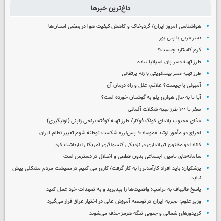
داغ‌ترین خبرها
هواشناسی امروز ایران/ گردوخاک و کاهش کیفیت هوا در بعضی استان‌ها
دسر عربی با پتی بور
کرم کاستارد چیست؟
طرز تهیه دسر پان اسپانیا ساده
طرز تهیه دسر بیسکویتی با ژله پرتقالی
آمبولی پا چیست؟ علائم، علل و راه درمان آن
آیا تا به حال هواری پلو به گوشتان خورده است؟
صفر تا ۱۰۰ طرز تهیه شکلات آلمانی
غذای محبوب پاندای کونگ فوکار/ طرز تهیه کوفته برنجی ژاپنی (اونیگیری)
اخراج دو مأمور ارشد «موساد»؛ پس‌لرزه شکست توطئه شوم تغییر نظام ایران
کانادا دو مظنون تیراندازی در نزدیکی کنسولگری آمریکا را بازداشت کرد
سامانه‌های تامین اجتماعی بدون قطعی و اختلال در دسترس است
پزشکیان: باید افراد کارآمدتر را به کار گرفت/ کاری می کنیم در معیشت مردم مشکلی پیش
نیاید
پاسخ قالیباف به ترامپ: واقعیت‌ها را بپذیرید و به تعهدات خود عمل کنید
وزیر علوم: تجربه ایران در توسعه آموزش عالی در اختیار عراق قرار می‌گیرد
کریدورهای شمالی و جنوبی تنگه هرمز حذف می‌شوند