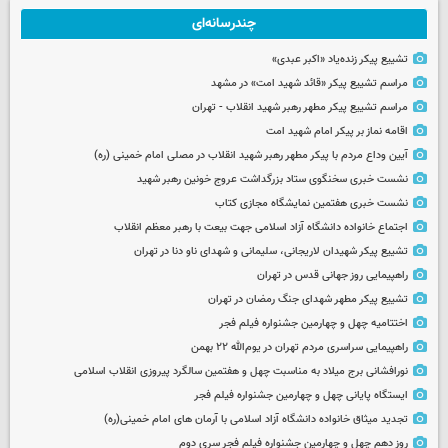
چندرسانه‌ای
تشییع پیکر زنده‌یاد «اکبر عبدی»
مراسم تشییع پیکر «قائد شهید امت» در مشهد
مراسم تشییع پیکر مطهر رهبر شهید انقلاب - تهران
اقامه نماز بر پیکر امام شهید امت
آیین وداع مردم با پیکر مطهر رهبر شهید انقلاب در مصلی امام خمینی (ره)
نشست خبری سخنگوی ستاد بزرگداشت عروج خونین رهبر شهید
نشست خبری هفتمین نمایشگاه مجازی کتاب
اجتماع خانواده دانشگاه آزاد اسلامی جهت بیعت با رهبر معظم انقلاب
تشییع پیکر شهیدان لاریجانی، سلیمانی و شهدای ناو دنا در تهران
راهپیمایی روز جهانی قدس در تهران
تشییع پیکر مطهر شهدای جنگ رمضان در تهران
اختتامیه چهل و چهارمین جشنواره فیلم فجر
راهپیمایی سراسری مردم تهران در یوم‌الله ۲۲ بهمن
نورافشانی برج میلاد به مناسبت چهل‌ و هفتمین سالگرد پیروزی انقلاب اسلامی
ایستگاه پایانی چهل و چهارمین جشنواره فیلم فجر
تجدید میثاق خانواده دانشگاه آزاد اسلامی با آرمان های امام خمینی(ره)
روز دهم چهل و چهارمین جشنواره فیلم فجر سری دوم