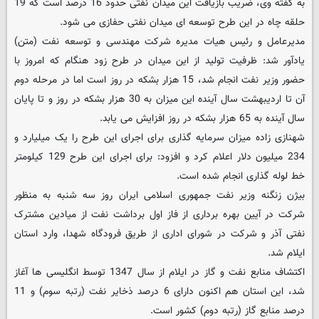
به گفته وی، ضریب بازیافت این میدان نفتی حدود 16 درصد است که 19
حلقه چاه در این طرح توسعه ای میدان نفتی حفازی می شود.
مدیرعامل و رئیس هیات مدیره شرکت مهندسی و توسعه نفت (متن)
یادآور شد: ظرفیت تولید از این میدان در طرح زود هنگام که امروز با
حضور وزیر نفت انجام شد، 15 هزار بشکه در روز است اما در مرحله دوم
آن تا اردیبهشت سال آینده این میزان به 30 هزار بشکه در روز و تا پایان
سال آینده به 65 هزار بشکه در روز افزایش می یابد.
شهنازی زاده میزان سرمایه گذاری برای اجرای این طرح را یک میلیارد و
234 میلیون دلار اعلام کرد و افزود: برای اجرای این طرح 129 کیلومتر
خط لوله گذاری انجام شده است.
بیژن زنگنه وزیر نفت جمهوری اسلامی ایران روز سه شنبه به منظور
شرکت در آیین بهره برداری از فاز اول برداشت نفت از میادین مشترک
نفتی آذر و شرکت در شورای اداری از طریق فرودگاه شهدا، وارد استان
ایلام شد.
اکتشاف منابع نفت و گاز در ایلام از سال 1347 توسط انگلیسی ها آغاز
شد، این استان هم اکنون دارای 6 درصد ذخایر نفت (رتبه سوم) و 11
درصد منابع گاز (رتبه دوم) کشور است.