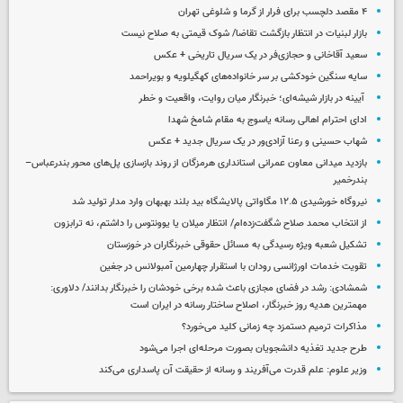
۴ مقصد دلچسب برای فرار از گرما و شلوغی تهران
بازار لبنیات در انتظار بازگشت تقاضا/ شوک قیمتی به صلاح نیست
سعید آقاخانی و حجازی‌فر در یک سریال تاریخی + عکس
سایه سنگین خودکشی بر سر خانواده‌های کهگیلویه و بویراحمد
آیینه در بازار شیشه‌ای؛ خبرنگار میان روایت، واقعیت و خطر
ادای احترام اهالی رسانه یاسوج به مقام شامخ شهدا
شهاب حسینی و رعنا آزادی‌ور در یک سریال جدید + عکس
بازدید میدانی معاون عمرانی استانداری هرمزگان از روند بازسازی پل‌های محور بندرعباس–
بندرخمیر
نیروگاه خورشیدی ۱۲.۵ مگاواتی پالایشگاه بید بلند بهبهان وارد مدار تولید شد
از انتخاب محمد صلاح شگفت‌زده‌ام/ انتظار میلان یا یوونتوس را داشتم، نه ترابزون
تشکیل شعبه ویژه رسیدگی به مسائل حقوقی خبرنگاران در خوزستان
تقویت خدمات اورژانسی رودان با استقرار چهارمین آمبولانس در جغین
شمشادی: رشد در فضای مجازی باعث شده برخی خودشان را خبرنگار بدانند/ دلاوری:
مهمترین هدیه‌ روز خبرنگار، اصلاح ساختار رسانه در ایران است
مذاکرات ترمیم دستمزد چه زمانی کلید می‌خورد؟
طرح جدید تغذیه دانشجویان بصورت مرحله‌ای اجرا می‌شود
وزیر علوم: علم قدرت می‌آفریند و رسانه از حقیقت آن پاسداری می‌کند