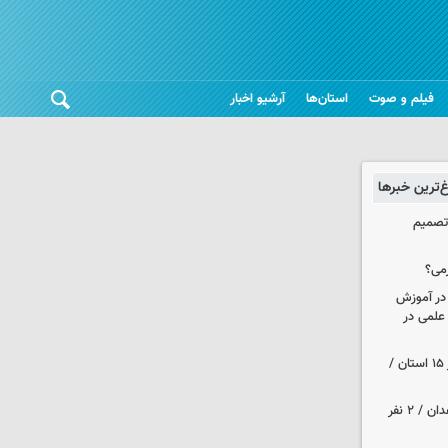
فیلم و صوت
استان‌ها
آرشیو اخبار
غ‌ترین خبرها
 تصمیم
می؟
 در آموزش
علمی در
هواشناسی ایران| رگبارو رعد و برق در ۱۵ استان /
حمله مسلحانه به قهوه‌خانه‌ای در زاهدان / ۲ نفر