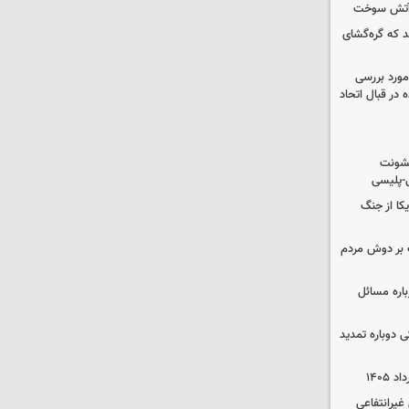
د که گره‌گشای
مورد بررسی
 در قبال اتحاد
خشونت
ی-پلیسی
یکا از جنگ
 بر دوش مردم
باره مسائل
وم پزشکی دوباره تمدید
یرانتفاعی