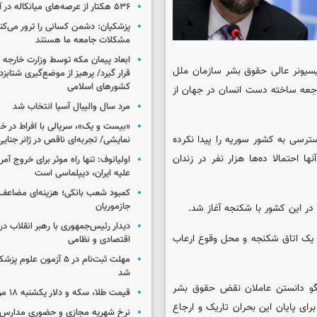
۵۳۶ هکتار از عرصه‌های میانکاله در آتش سوخت
پزشکیان: دشمن کسانی را ترور می‌کن
مشکلات جامعه ما هستند
ابعاد پیمان مکه توسط وزارت خارجه 
میسیونر عالی حقوق بشر سازمان ملل
قرار گیرد/ پرهیز از موضع‌گیری شتابزده
کشورهای اسلامی
اجعه ساخته دست انسان در جهان از
مرد سال والیبال آسیا انتخاب شد
«بیست و یک»، سریالی با افراط در 
رسی به کشور سوریه را پیدا نکرده
نمایشی/ تجربه‌ای ناقص در ژانر جنای
ا احتمالا ده‌ها هزار نفر در زندان
اولیانوف: تنها راه موثر برای خروج آمر
علیه ایران، دیپلماسی است
کمبود شعب بانکی؛ هزینه‌ای مضاعف
جازموریان
 این کشور با شکنجه آغاز شد.
دیدار رئیس‌جمهوری با رهبر انقلاب در
ا یک اتاق شکنجه و محل وقوع ارعاب
اقتصادی و نظامی
مهلت ثبت‌نام در ۵ آزمون عل
شد
خ گو دانستن عاملان نقض حقوق بشر
قیمت طلا، سکه و دلار یکشنبه ۱۸ مرداد ۱۴۰۵
ای پایان این بحران تاریک و ارجاع
نرخ شهریه مجازی و حضوری مدارس غ