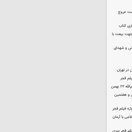
شت عروج
زی کتاب
 جهت بیعت با
نی و شهدای
در تهران
لم فجر
 بهمن
‌ و هفتمین
اره فیلم فجر
امی با آرمان
یلم فجر سری