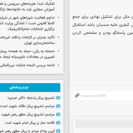
تفکیک شد/ هزینه‌های سرویس و تغذی
آموزش مجازی باید به خانواده‌ها بازگ
ن ملل برای تشکیل نهادی برای جمع
تداوم فعالیت شوراهای شهر در شرای
کاملاً قانونی است / آمادگی وزارت کش
 کیفری علیه مسببان باشد استقبال
برگزاری انتخابات تمام‌الکترونیک
تضمین پاسخگو بودن و مشخص کردن
تاکید چمران بر الزامات پدافند غیرعام
ساختمان‌سازی تهران
«حمله به یکی، حمله به همه»؛ پیما
تغییری در معادلات خاورمیانه ایجاد م
ادامه بررسی لایحه جنایات بین‌الملل
چندرسانه‌ای
تشییع پیکر زنده‌یاد «اکبر عبدی»
مراسم تشییع پیکر «قائد شهید امت»
مراسم تشییع پیکر مطهر رهبر شهید ان
اقامه نماز بر پیکر امام شهید امت
آیین وداع مردم با پیکر مطهر رهبر شه