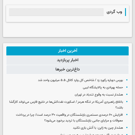
وب گردی
آخرین اخبار
اخبار پربازدید
داغ‌ترین خبرها
بورس دوباره رکورد زد / شاخص کل وارد کانال ۵.۵ میلیون واحد شد
حمله پهپادی به پالایشگاه لیبی
هشدار نسبت به وقوع تندباد در تهران
باتلاق راهبردی آمریکا در تنگه هرمز / اسکورت نفت‌کش‌ها در خلیج فارس می‌تواند کارگشا
باشد؟
افزایش ۶۰ درصدی مستمری‌ بازنشستگان در واقعیت ۳۰ درصد است/ چرا در پرداخت
معوقات و مزایای جانبی بازنشستگان با تردید برخورد می‌شود؟
هشدار چین به ژاپن: با آتش بازی نکنید