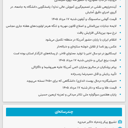
«روایت در قاب عمودی» با حضور سه چهره سینمایی
آینده‌پژوهی نقشی در تصمیم‌گیری آموزش عالی ندارد/ پاسخگویی دانشگاه به جامعه، در
گروی اجرای دقیق آمایش
قیمت گوشی سامسونگ و آیفون شنبه ۱۷ مرداد ۱۴۰۵
لایحه جنایات بین‌المللی و اصلاح قانون مهریه و تنگه هرمز اولویت‌های هفته جاری مجلس
نرخ سود بین‌بانکی افزایش یافت
انتقام ایران با پایان حضور آمریکا در منطقه تکمیل می‌شود
عکس روز ناسا از تقابل خوشه ستاره‌ای و دنباله‌دار
ایسکانیوز در دو سال اخیر با تولید محتوای فاخر، از رسانه‌های اثرگذار استان بوده است
قیمت برنج ایرانی و خارجی شنبه ۱۷ مرداد ۱۴۰۵
پیام پزشکیان در سالروز بمباران اتمی آمریکا علیه هیروشیما و ناگازاکی
تأیید ربایش و قتل حمیدرضا رجب‌زاده
«میشیگان» درحال پوست اندازی/ دانشگاهی که برای ۲۰۵۰ نسخه می‌پیچد
قیمت طلا و سکه و دلار شنبه ۱۷ مرداد ۱۴۰۵
پایان هفتمین سوگواره ملی تئاتر میدانی و تعزیه اربعین حسینی
چندرسانه‌ای
تشییع پیکر زنده‌یاد «اکبر عبدی»