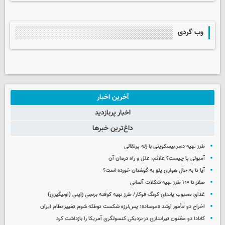
وب گردی
آخرین اخبار
اخبار پربازدید
داغ‌ترین خبرها
طرز تهیه دسر بیسکویتی با ژله پرتقالی
آمبولی پا چیست؟ علائم، علل و راه درمان آن
آیا تا به حال هواری پلو به گوشتان خورده است؟
صفر تا ۱۰۰ طرز تهیه شکلات آلمانی
غذای محبوب پاندای کونگ فوکار/ طرز تهیه کوفته برنجی ژاپنی (اونیگیری)
اخراج دو مأمور ارشد «موساد»؛ پس‌لرزه شکست توطئه شوم تغییر نظام ایران
کانادا دو مظنون تیراندازی در نزدیکی کنسولگری آمریکا را بازداشت کرد