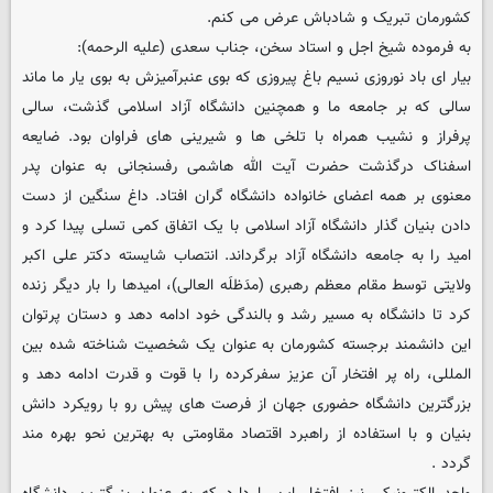
کشورمان تبریک و شادباش عرض می کنم.
به فرموده شیخ اجل و استاد سخن، جناب سعدی (علیه الرحمه):
بیار ای باد نوروزی نسیم باغ پیروزی که بوی عنبرآمیزش به بوی یار ما ماند
سالی که بر جامعه ما و همچنین دانشگاه آزاد اسلامی گذشت، سالی
پرفراز و نشیب همراه با تلخی ها و شیرینی های فراوان بود. ضایعه
اسفناک درگذشت حضرت آیت الله هاشمی رفسنجانی به عنوان پدر
معنوی بر همه اعضای خانواده دانشگاه گران افتاد. داغ سنگین از دست
دادن بنیان گذار دانشگاه آزاد اسلامی با یک اتفاق کمی تسلی پیدا کرد و
امید را به جامعه دانشگاه آزاد برگرداند. انتصاب شایسته دکتر علی اکبر
ولایتی توسط مقام معظم رهبری (مدَظلَه العالی)، امیدها را بار دیگر زنده
کرد تا دانشگاه به مسیر رشد و بالندگی خود ادامه دهد و دستان پرتوان
این دانشمند برجسته کشورمان به عنوان یک شخصیت شناخته شده بین
المللی، راه پر افتخار آن عزیز سفرکرده را با قوت و قدرت ادامه دهد و
بزرگترین دانشگاه حضوری جهان از فرصت های پیش رو با رویکرد دانش
بنیان و با استفاده از راهبرد اقتصاد مقاومتی به بهترین نحو بهره مند
گردد .