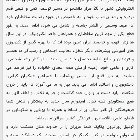
واحد الکترونیکی نیز افتخار این را دارد که به عنوان بزرگترین دانشگاه
الکترونیکی کشور با 20 هزار دانشجو در مسیر توسعه کمی و کیفی قدم
بردارد و رشد پرشتاب خود را به خصوص در حوزه رضایت مخاطبان خود
که طیف وسیعی از اقشار جامعه را شامل می شود، ادامه دهد. به طور
قطع یکی از مهم ترین مخاطبان و همراهان واحد الکترونیکی در این سال
ها زنان فهیم و توانمند ایران زمین بوده اند که با بهره گیری از تکنولوژی
های آموزشی پیشرفته، دیگر شغل، فعالیت اجتماعی و رسیدگی به همسر
و فرزندان را مانع ادامه تحصیل خود نمی بینند و در کنار رشد شخصی،
کاری و علمی خود، زمینه آرامش همه اعضای خانواده را نیز فراهم می
نمایند. به طور قطع این مسیر پرشتاب با همراهی همکاران گرامی،
دانشجویان و اساتید ادامه می یابد. بهار به ما می آموزد که باید از درون
شکفت؛ باید دست بر زانوان خود گذاشت و جز به تلاش و لطف الهی به
هیچ دستاویزی تکیه نکرد. امیدوارم سال جدید به پشتکار و تلاش شما
فرهیختگان گرانقدر سالی پر از نشاط و همراه با پویایی و شکوفایی در
فضای علمی، اقتصادی و فرهنگی کشور سرافرازمان باشد.
توفیق روزافزون یکایک شما عزیزان را از خداوند منَان مسئلت دارم و
امیدوارم بتوانیم در کنار یکدیگر در راستای ساخت یک دانشگاه نمونه و