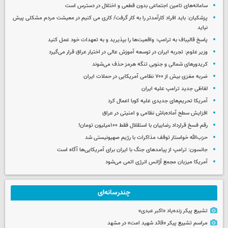
سامانه‌های تامین اجتماعی بدون قطعی و اختلال در دسترس است
پزشکیان: باید افراد کارآمدتر را به کار گرفت/ کاری می کنیم در معیشت مردم مشکلی پیش
نیاید
پاسخ قالیباف به ترامپ: واقعیت‌ها را بپذیرید و به تعهدات خود عمل کنید
وزیر علوم: تجربه ایران در توسعه آموزش عالی در اختیار عراق قرار می‌گیرد
کریدورهای شمالی و جنوبی تنگه هرمز حذف می‌شوند
ضربه مغزی بیش از ۷۰۰ نظامی آمریکایی در حملات ایران
لفاظی جدید ترامپ علیه ایران
آمریکا تحریم‌های جدیدی علیه کوبا اعمال کرد
افزایش سطح آماده‌باش نظامی و امنیتی در عراق
رقم فسخ قرارداد رضاییان با استقلال فقط ۱۰۰میلیون تومان!
حزب‌الله خواستار توقف مذاکرات با رژیم صهیونیستی شد
جانسون: ترامپ از پیامدهای جنگ با ایران برای آمریکایی‌ها آگاه است
آمریکا میزبان مجمع آژانس انرژی اتمی می‌شود
چندرسانه‌ای
تشییع پیکر زنده‌یاد «اکبر عبدی»
مراسم تشییع پیکر «قائد شهید امت» در مشهد