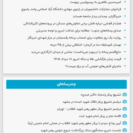
امیرحسین طاهری به پرسپولیس پیوست
فراخوان مشارکت دانشجویان در اردوی جهادی دانشگاه آزاد اسلامی واحد یاسوج
خبرنگاران، وجدان بیدار جامعه هستند
هشدار قضایی درباره نقش برخی تعاونی‌های مسکن در پرونده‌های کثیرالشاکی
صدای رسانه‌های جنوب؛ مطالبه برای عدالت خبری و توجه مدیریتی
روایت یک روز متفاوت برای اصحاب رسانه رفسنجان در مزار شهدای خبرنگار
نوسان کم‌سابقه دما در کرمان؛ اختلافی بیش از ۳۵ درجه
حاج‌قاسم رسانه را تریبون نمی‌دانست؛ بخشی از میدان اثرگذاری می‌دید
قیمت زمان بازگشایی طلا و سکه امروز ۱۸ مرداد ۱۴۰۵
ماجرای قبض‌های نجومی آب و برق چیست؟
چندرسانه‌ای
تشییع پیکر زنده‌یاد «اکبر عبدی»
مراسم تشییع پیکر «قائد شهید امت» در مشهد
مراسم تشییع پیکر مطهر رهبر شهید انقلاب - تهران
اقامه نماز بر پیکر امام شهید امت
آیین وداع مردم با پیکر مطهر رهبر شهید انقلاب در مصلی امام خمینی (ره)
نشست خبری سخنگوی ستاد بزرگداشت عروج خونین رهبر شهید