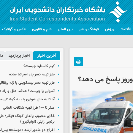
اقتصاد
ورزش
فرهنگ و هنر
بین الملل
علم و فناوری
عکس و گرافیک
آخرین اخبار
اخبار پربازدید
دا
کرم کاستارد چیست؟
طرز تهیه دسر پان اسپانیا ساده
وروز پاسخ می دهد؟
طرز تهیه دسر بیسکویتی با ژله پرتقال
آمبولی پا چیست؟ علائم، علل و راه د
آیا تا به حال هواری پلو به گوشتان 
صفر تا ۱۰۰ طرز تهیه شکلات آلمانی
غذای محبوب پاندای کونگ فوکار/ طرز
برنجی ژاپنی (اونیگیری)
اخراج دو مأمور ارشد «موساد»؛ پس‌