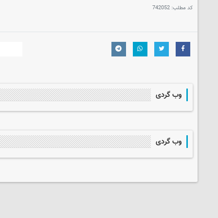
کد مطلب:
742052
وب گردی
وب گردی