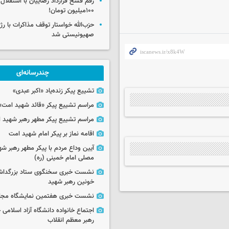
رقم فسخ قرارداد رضاییان با استقلال
۱۰۰میلیون تومان!
حزب‌الله خواستار توقف مذاکرات با رژ
صهیونیستی شد
چندرسانه‌ای
تشییع پیکر زنده‌یاد «اکبر عبدی»
مراسم تشییع پیکر «قائد شهید امت»
مراسم تشییع پیکر مطهر رهبر شهید ان
اقامه نماز بر پیکر امام شهید امت
آیین وداع مردم با پیکر مطهر رهبر شه
مصلی امام خمینی (ره)
نشست خبری سخنگوی ستاد بزرگدا
خونین رهبر شهید
نشست خبری هفتمین نمایشگاه مجا
اجتماع خانواده دانشگاه آزاد اسلامی
رهبر معظم انقلاب