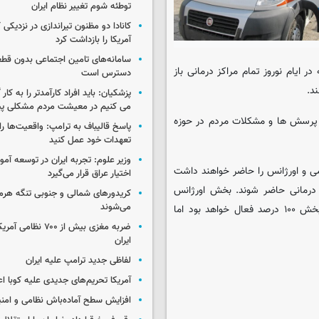
توطئه شوم تغییر نظام ایران
کانادا دو مظنون تیراندازی در نزدیکی
آمریکا را بازداشت کرد
سامانه‌های تامین اجتماعی بدون قطع
ر ایام نوروز تمام مراکز درمانی باز
دسترس است
د.
پزشکیان: باید افراد کارآمدتر را به کار
می کنیم در معیشت مردم مشکلی پی
است تا به همه پرسش ها و مشکلات مردم در حوزه
پاسخ قالیباف به ترامپ: واقعیت‌ها را 
تعهدات خود عمل کنید
وزیر علوم: تجربه ایران در توسعه آم
و اورژانس را حاضر خواهند داشت
اختیار عراق قرار می‌گیرد
 درمانی حاضر شوند. بخش اورژانس
کریدورهای شمالی و جنوبی تنگه هر
می‌شوند
عمده حجم مراجعات نوروزی ما را به خود اختصاص می دهد و این بخش ۱۰۰ درصد فعال خواهد بود اما
ضربه مغزی بیش از ۷۰۰ 
ایران
لفاظی جدید ترامپ علیه ایران
آمریکا تحریم‌های جدیدی علیه کوبا اع
افزایش سطح آماده‌باش نظامی و امنی