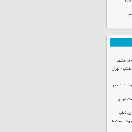
 فقط
یم
 در مشهد
قلاب - تهران
ید انقلاب در
شت عروج
زی کتاب
 جهت بیعت با